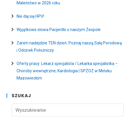
Maleństwo w 2026 roku
Nie daj się HPV!
Wyjątkowe słowa Pacjentki o naszym Zespole
Zanim nadejdzie TEN dzień. Poznaj naszą Salę Porodową
i Odcinek Położniczy
Oferty pracy: Lekarz specjalista / Lekarka specjalistka –
Choroby wewnętrzne, Kardiologia | SPZOZ w Mińsku
Mazowieckim
SZUKAJ
Pre
Esc
to
clo