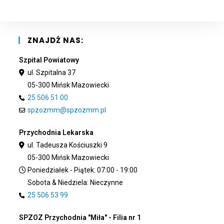
the
sea
pan
ZNAJDŹ NAS:
Szpital Powiatowy
ul. Szpitalna 37
05-300 Mińsk Mazowiecki
25 506 51 00
spzozmm@spzozmm.pl
Przychodnia Lekarska
ul. Tadeusza Kościuszki 9
05-300 Mińsk Mazowiecki
Poniedziałek - Piątek: 07:00 - 19:00
Sobota & Niedziela: Nieczynne
25 506 53 99
SPZOZ Przychodnia "Miła" - Filia nr 1