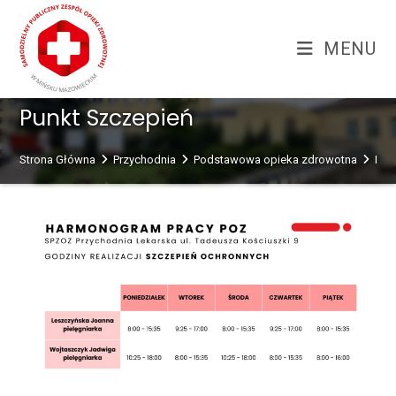
Skip
treści
to
MENU
content
Punkt Szczepień
Strona Główna
Przychodnia
Podstawowa opieka zdrowotna
Per