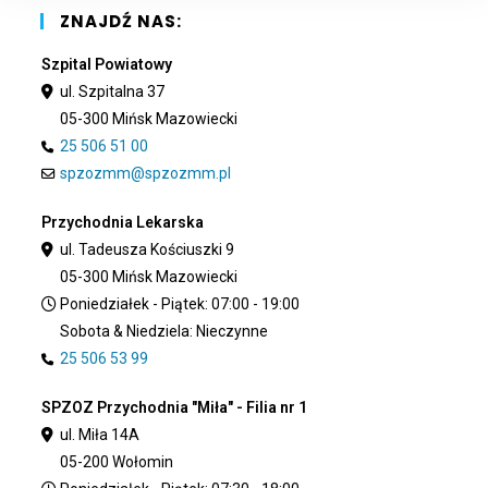
pan
ZNAJDŹ NAS:
Szpital Powiatowy
ul. Szpitalna 37
05-300 Mińsk Mazowiecki
25 506 51 00
spzozmm@spzozmm.pl
Przychodnia Lekarska
ul. Tadeusza Kościuszki 9
05-300 Mińsk Mazowiecki
Poniedziałek - Piątek: 07:00 - 19:00
Sobota & Niedziela: Nieczynne
25 506 53 99
SPZOZ Przychodnia "Miła" - Filia nr 1
ul. Miła 14A
05-200 Wołomin