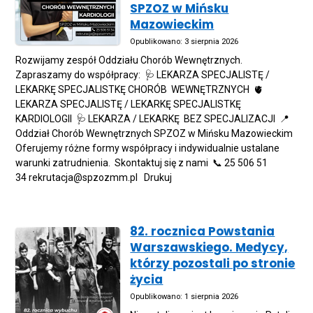
SPZOZ w Mińsku
Mazowieckim
Opublikowano: 3 sierpnia 2026
Rozwijamy zespół Oddziału Chorób Wewnętrznych.
Zapraszamy do współpracy: 🩺 LEKARZA SPECJALISTĘ /
LEKARKĘ SPECJALISTKĘ CHORÓB WEWNĘTRZNYCH 🫀
LEKARZA SPECJALISTĘ / LEKARKĘ SPECJALISTKĘ
KARDIOLOGII 🩺 LEKARZA / LEKARKĘ BEZ SPECJALIZACJI 📍
Oddział Chorób Wewnętrznych SPZOZ w Mińsku Mazowieckim
Oferujemy różne formy współpracy i indywidualnie ustalane
warunki zatrudnienia. Skontaktuj się z nami 📞 25 506 51
34 rekrutacja@spzozmm.pl Drukuj
82. rocznica Powstania
Warszawskiego. Medycy,
którzy pozostali po stronie
życia
Opublikowano: 1 sierpnia 2026