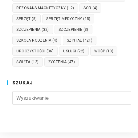
REZONANS MAGNETYCZNY
(12)
SOR
(4)
SPRZĘT
(5)
SPRZĘT MEDYCZNY
(25)
SZCZEPIENIA
(32)
SZCZEPIENIE
(3)
SZKOŁA RODZENIA
(4)
SZPITAL
(421)
UROCZYSTOŚCI
(36)
USŁUGI
(22)
WOŚP
(10)
ŚWIĘTA
(12)
ŻYCZENIA
(47)
SZUKAJ
Pre
Esc
to
clo
the
sea