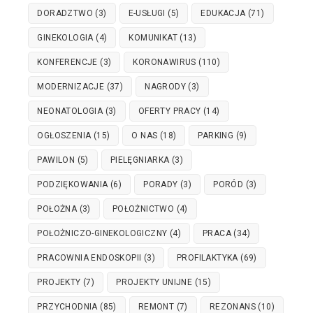
DORADZTWO
(3)
E-USŁUGI
(5)
EDUKACJA
(71)
GINEKOLOGIA
(4)
KOMUNIKAT
(13)
KONFERENCJE
(3)
KORONAWIRUS
(110)
MODERNIZACJE
(37)
NAGRODY
(3)
NEONATOLOGIA
(3)
OFERTY PRACY
(14)
OGŁOSZENIA
(15)
O NAS
(18)
PARKING
(9)
PAWILON
(5)
PIELĘGNIARKA
(3)
PODZIĘKOWANIA
(6)
PORADY
(3)
PORÓD
(3)
POŁOŻNA
(3)
POŁOŻNICTWO
(4)
POŁOŻNICZO-GINEKOLOGICZNY
(4)
PRACA
(34)
PRACOWNIA ENDOSKOPII
(3)
PROFILAKTYKA
(69)
PROJEKTY
(7)
PROJEKTY UNIJNE
(15)
PRZYCHODNIA
(85)
REMONT
(7)
REZONANS
(10)