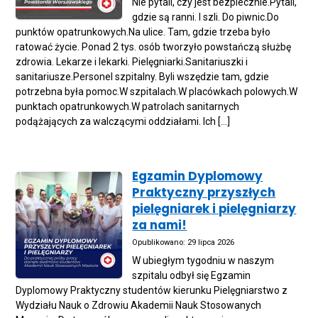
Nie pytali, czy jest bezpiecznie.Pytali,
gdzie są ranni. I szli. Do piwnic.Do
punktów opatrunkowych.Na ulice. Tam, gdzie trzeba było
ratować życie. Ponad 2 tys. osób tworzyło powstańczą służbę
zdrowia. Lekarze i lekarki. Pielęgniarki.Sanitariuszki i
sanitariusze.Personel szpitalny. Byli wszędzie tam, gdzie
potrzebna była pomoc.W szpitalach.W placówkach polowych.W
punktach opatrunkowych.W patrolach sanitarnych
podążających za walczącymi oddziałami. Ich […]
Egzamin Dyplomowy
Praktyczny przyszłych
pielęgniarek i pielęgniarzy
za nami!
Opublikowano: 29 lipca 2026
W ubiegłym tygodniu w naszym
szpitalu odbył się Egzamin
Dyplomowy Praktyczny studentów kierunku Pielęgniarstwo z
Wydziału Nauk o Zdrowiu Akademii Nauk Stosowanych