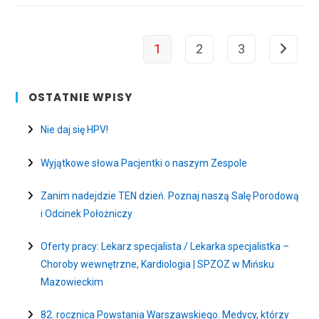
OFERTY
TEST
NA
OBECNOŚĆ
PRZECIWCIAŁ
1
2
3
Go to th
KORONAWIRUSA
SARS-
COV-
2
OSTATNIE WPISY
Nie daj się HPV!
Wyjątkowe słowa Pacjentki o naszym Zespole
Zanim nadejdzie TEN dzień. Poznaj naszą Salę Porodową
i Odcinek Położniczy
Oferty pracy: Lekarz specjalista / Lekarka specjalistka –
Choroby wewnętrzne, Kardiologia | SPZOZ w Mińsku
Mazowieckim
82. rocznica Powstania Warszawskiego. Medycy, którzy