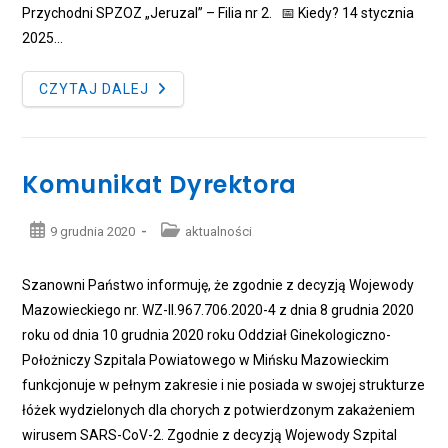
Przychodni SPZOZ „Jeruzal” – Filia nr 2. 📅 Kiedy? 14 stycznia
2025…
OTWARCIE
CZYTAJ DALEJ
NOWEJ
SIEDZIBY
PRZYCHODNI
SPZOZ
„JERUZAL”
–
Komunikat Dyrektora
FILIA
NR
2
Post
Post
9 grudnia 2020
aktualności
published:
category:
Szanowni Państwo informuję, że zgodnie z decyzją Wojewody
Mazowieckiego nr. WZ-II.967.706.2020-4 z dnia 8 grudnia 2020
roku od dnia 10 grudnia 2020 roku Oddział Ginekologiczno-
Położniczy Szpitala Powiatowego w Mińsku Mazowieckim
funkcjonuje w pełnym zakresie i nie posiada w swojej strukturze
łóżek wydzielonych dla chorych z potwierdzonym zakażeniem
wirusem SARS-CoV-2. Zgodnie z decyzją Wojewody Szpital