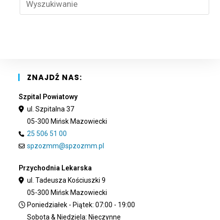
Esc
to
clo
the
sea
pan
ZNAJDŹ NAS:
Szpital Powiatowy
ul. Szpitalna 37
05-300 Mińsk Mazowiecki
25 506 51 00
spzozmm@spzozmm.pl
Przychodnia Lekarska
ul. Tadeusza Kościuszki 9
05-300 Mińsk Mazowiecki
Poniedziałek - Piątek: 07:00 - 19:00
Sobota & Niedziela: Nieczynne