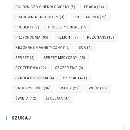
POŁOŻNICZO-GINEKOLOGICZNY
(5)
PRACA
(34)
PRACOWNIA ENDOSKOPII
(3)
PROFILAKTYKA
(70)
PROJEKTY
(7)
PROJEKTY UNIJNE
(15)
PRZYCHODNIA
(85)
REMONT
(7)
REZONANS
(10)
REZONANS MAGNETYCZNY
(12)
SOR
(4)
SPRZĘT
(5)
SPRZĘT MEDYCZNY
(25)
SZCZEPIENIA
(32)
SZCZEPIENIE
(3)
SZKOŁA RODZENIA
(4)
SZPITAL
(421)
UROCZYSTOŚCI
(36)
USŁUGI
(22)
WOŚP
(10)
ŚWIĘTA
(12)
ŻYCZENIA
(47)
SZUKAJ
Pre