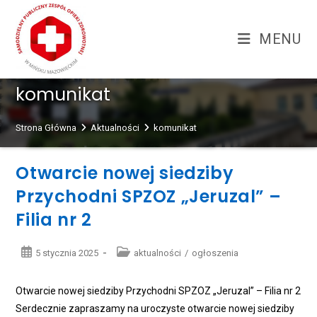
Skip
treści
to
MENU
content
komunikat
Strona Główna
Aktualności
komunikat
Otwarcie nowej siedziby
Przychodni SPZOZ „Jeruzal” –
Filia nr 2
Post
Post
5 stycznia 2025
aktualności
/
ogłoszenia
published:
category:
Otwarcie nowej siedziby Przychodni SPZOZ „Jeruzal” – Filia nr 2
Serdecznie zapraszamy na uroczyste otwarcie nowej siedziby