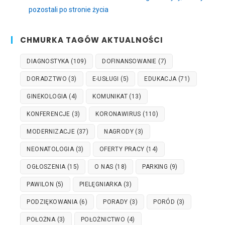
pozostali po stronie życia
CHMURKA TAGÓW AKTUALNOŚCI
DIAGNOSTYKA
(109)
DOFINANSOWANIE
(7)
DORADZTWO
(3)
E-USŁUGI
(5)
EDUKACJA
(71)
GINEKOLOGIA
(4)
KOMUNIKAT
(13)
KONFERENCJE
(3)
KORONAWIRUS
(110)
MODERNIZACJE
(37)
NAGRODY
(3)
NEONATOLOGIA
(3)
OFERTY PRACY
(14)
OGŁOSZENIA
(15)
O NAS
(18)
PARKING
(9)
PAWILON
(5)
PIELĘGNIARKA
(3)
PODZIĘKOWANIA
(6)
PORADY
(3)
PORÓD
(3)
POŁOŻNA
(3)
POŁOŻNICTWO
(4)