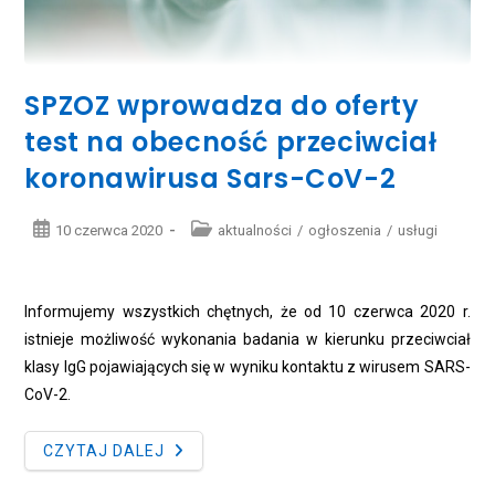
SPZOZ wprowadza do oferty
test na obecność przeciwciał
koronawirusa Sars-CoV-2
Post
Post
10 czerwca 2020
aktualności
/
ogłoszenia
/
usługi
published:
category:
Informujemy wszystkich chętnych, że od 10 czerwca 2020 r.
istnieje możliwość wykonania badania w kierunku przeciwciał
klasy IgG pojawiających się w wyniku kontaktu z wirusem SARS-
CoV-2.
SPZOZ
CZYTAJ DALEJ
WPROWADZA
DO