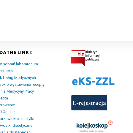
DATNE LINKI:
y pobrań laboratorium
estracja
ik Usług Medycznych
ek o wystawienie recepty
nia Medycyny Pracy
cepta
erowanie
i On-line
przewlekłe i nie tylko
wostki dietetyczne
racja dostępności