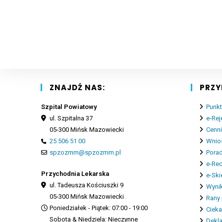
ZNAJDŹ NAS:
PRZY
Szpital Powiatowy
Punkt
ul. Szpitalna 37
e-Rej
05-300 Mińsk Mazowiecki
Cenn
25 506 51 00
Wnios
spzozmm@spzozmm.pl
Porad
e-Re
Przychodnia Lekarska
e-Ski
ul. Tadeusza Kościuszki 9
Wynik
05-300 Mińsk Mazowiecki
Rany 
Poniedziałek - Piątek: 07:00 - 19:00
Cieka
Sobota & Niedziela: Nieczynne
Dekla