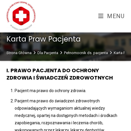
Skip
treści
to
MENU
content
Karta Praw Pacjenta
Strona Główna
Dla Pacjenta
Pełnomocnik ds. pacjenta
Karta Pra
I. PRAWO PACJENTA DO OCHRONY
ZDROWIA I ŚWIADCZEŃ ZDROWOTNYCH
Pacjent ma prawo do ochrony zdrowia.
Pacjent ma prawo do świadczeń zdrowotnych
odpowiadających wymaganiom aktualnej wiedzy
medycznej, opartej na dostępnych metodach i środkach
zapobiegania, rozpoznawania i leczenia chorób,
wykonywanych przez lekarzy, lekarzy dentystów,