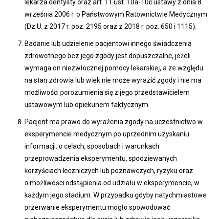
lekarza dentysty oraz art. 11 ust. 10a-10c ustawy z dnia 8
września 2006 r. o Państwowym Ratownictwie Medycznym
(Dz.U. z 2017 r. poz. 2195 oraz z 2018 r. poz. 650 i 1115).
Badanie lub udzielenie pacjentowi innego świadczenia
zdrowotnego bez jego zgody jest dopuszczalne, jeżeli
wymaga on niezwłocznej pomocy lekarskiej, a ze względu
na stan zdrowia lub wiek nie może wyrazić zgody i nie ma
możliwości porozumienia się z jego przedstawicielem
ustawowym lub opiekunem faktycznym.
Pacjent ma prawo do wyrażenia zgody na uczestnictwo w
eksperymencie medycznym po uprzednim uzyskaniu
informacji: o celach, sposobach i warunkach
przeprowadzenia eksperymentu, spodziewanych
korzyściach leczniczych lub poznawczych, ryzyku oraz
o możliwości odstąpienia od udziału w eksperymencie, w
każdym jego stadium. W przypadku gdyby natychmiastowe
przerwanie eksperymentu mogło spowodować