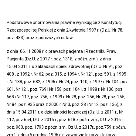
Podstawowe unormowania prawne wynikające z Konstytucji
Rzeczpospolitej Polskiej z dnia 2 kwietnia 1997 r. (Dz.U. Nr 78,
poz. 483) oraz z poniższych ustaw:
z dnia 06.11.2008 r. o prawach pacjenta i Rzeczniku Praw
Pacjenta (Dz.U. z 2017 r. poz. 1318, z późn. zm.), z dnia
15.04.2011 r. o zakładach opieki zdrowotnej (Dz.U. Nr 91, poz.
408 , z 1992 r. Nr 62, poz. 315, z 1994 r. Nr 121, poz. 591, z 1995
r. Nr 138, poz. 682, z 1996 r. Nr 24, poz. 110, z 1997 r. Nr 104, poz.
661, Nr 121, poz. 769 i Nr 158, poz. 1041, z 1998 r. Nr 106, poz.
668 i Nr 117, poz. 756, z 1999 r. Nr 28, poz. 256, Nr 28, poz. 255,
Nr 84, poz. 935 oraz z 2000 r. Nr 3, poz. 28 i Nr 12, poz. 136), z
dnia 15.04.2011 r. o działalności leczniczej (Dz. U. z 2011 r., Nr
112, poz.654, D.U. z 2015 r., poz. 618 z późn. zm., D.U. z 2016 r.
poz. 960, poz. 1793 z późn. zm., Dz.U. z 2017r., poz.759 z późn.
zm.), z dnia 5 grudnia 1996 r. o zawodzie lekarza i lekarza