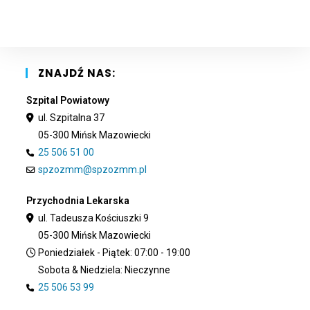
clo
the
sea
pan
ZNAJDŹ NAS:
Szpital Powiatowy
ul. Szpitalna 37
05-300 Mińsk Mazowiecki
25 506 51 00
spzozmm@spzozmm.pl
Przychodnia Lekarska
ul. Tadeusza Kościuszki 9
05-300 Mińsk Mazowiecki
Poniedziałek - Piątek: 07:00 - 19:00
Sobota & Niedziela: Nieczynne
25 506 53 99