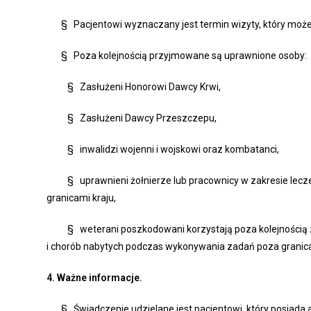
§ Pacjentowi wyznaczany jest termin wizyty, który może
§ Poza kolejnością przyjmowane są uprawnione osoby:
§ Zasłużeni Honorowi Dawcy Krwi,
§ Zasłużeni Dawcy Przeszczepu,
§ inwalidzi wojenni i wojskowi oraz kombatanci,
§ uprawnieni żołnierze lub pracownicy w zakresie lecze
granicami kraju,
§ weterani poszkodowani korzystają poza kolejnością ze
i chorób nabytych podczas wykonywania zadań poza granic
4.
Ważne informacje.
§ Świadczenie udzielane jest pacjentowi, który posiada a