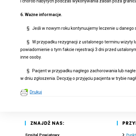
i chorób nabytych podczas wykonywania zadań poza granic
6.
Ważne informacje.
§ Jeśli w nowym roku kontynuujemy leczenie u danego spe
§ W przypadku rezygnacji z ustalonego terminu wizyty lu
powiadomienie o tym fakcie rejestracji 3 dni przed ustalon
inne osoby.
§ Pacjent w przypadku nagłego zachorowania lub nagłego 
w dniu zgłoszenia. Decyzję o przyjęciu pacjenta w trybie na
Drukuj
ZNAJDŹ NAS:
PRZY
Szpital Powiatowy
Punkt