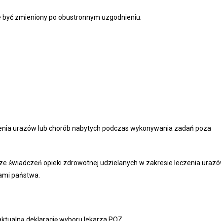
 być zmieniony po obustronnym uzgodnieniu.
nia urazów lub chorób nabytych podczas wykonywania zadań poza
 świadczeń opieki zdrowotnej udzielanych w zakresie leczenia uraz
ami państwa.
ktualną deklarację wyboru lekarza POZ.