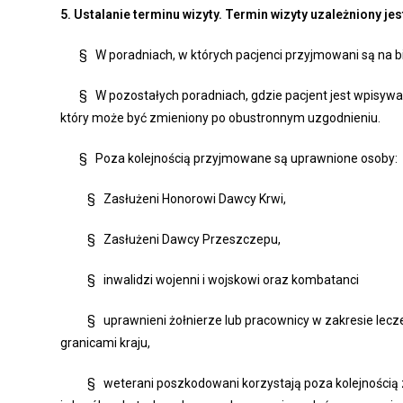
5.
Ustalanie terminu wizyty. Termin wizyty uzależniony je
§ W poradniach, w których pacjenci przyjmowani są na bież
§ W pozostałych poradniach, gdzie pacjent jest wpisywany
który może być zmieniony po obustronnym uzgodnieniu.
§ Poza kolejnością przyjmowane są uprawnione osoby:
§ Zasłużeni Honorowi Dawcy Krwi,
§ Zasłużeni Dawcy Przeszczepu,
§ inwalidzi wojenni i wojskowi oraz kombatanci
§ uprawnieni żołnierze lub pracownicy w zakresie lecze
granicami kraju,
§ weterani poszkodowani korzystają poza kolejnością ze