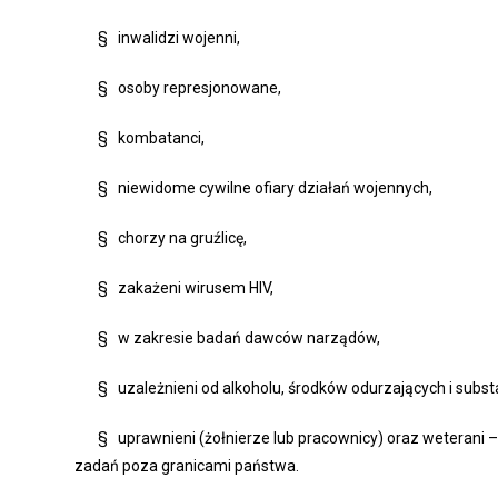
§ inwalidzi wojenni,
§ osoby represjonowane,
§ kombatanci,
§ niewidome cywilne ofiary działań wojennych,
§ chorzy na gruźlicę,
§ zakażeni wirusem HIV,
§ w zakresie badań dawców narządów,
§ uzależnieni od alkoholu, środków odurzających i substa
§ uprawnieni (żołnierze lub pracownicy) oraz weterani –
zadań poza granicami państwa.