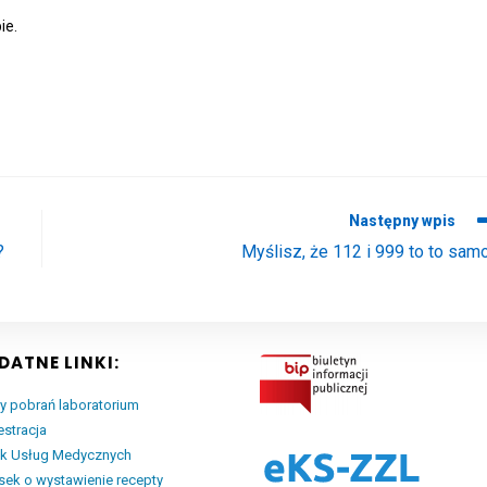
ie.
Następny wpis
?
Myślisz, że 112 i 999 to to sam
DATNE LINKI:
y pobrań laboratorium
estracja
ik Usług Medycznych
ek o wystawienie recepty