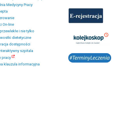
nia Medycyny Pracy
cepta
erowanie
i On-line
przewlekłe i nie tylko
wostki dietetyczne
racja dostępności
interaktywny szpitala
y pracy
a klauzula informacyjna