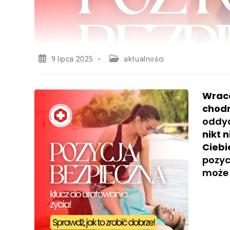
Post
Post
9 lipca 2025
aktualności
published:
category:
Wraca
chodn
oddy
nikt n
Ciebi
pozyc
może 