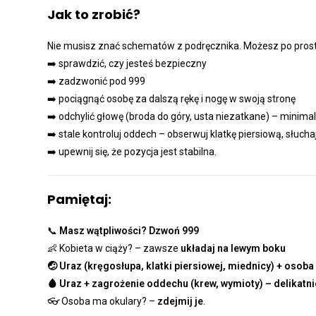
Jak to zrobić?
Nie musisz znać schematów z podręcznika. Możesz po prost
➡️ sprawdzić, czy jesteś bezpieczny
➡️ zadzwonić pod 999
➡️ pociągnąć osobę za dalszą rękę i nogę w swoją stronę
➡️ odchylić głowę (broda do góry, usta niezatkane) – minima
➡️ stale kontroluj oddech – obserwuj klatkę piersiową, słuchaj
➡️ upewnij się, że pozycja jest stabilna.
Pamiętaj:
📞
Masz wątpliwości? Dzwoń 999
👶 Kobieta w ciąży? – zawsze
układaj na lewym boku
🤕 Uraz (kręgosłupa, klatki piersiowej, miednicy) + osob
🩸 Uraz + zagrożenie oddechu (krew, wymioty) – delikatn
👓 Osoba ma okulary? –
zdejmij je
.