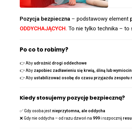
Pozycja bezpieczna
– podstawowy element
ODDYCHAJĄCYCH
.
To nie tylko technika – t
Po co to robimy?
👉 Aby
udrożnić drogi oddechowe
👉 Aby
zapobiec zadławieniu się krwią, śliną lub wymioci
👉 Aby
ustabilizować osobę do czasu przyjazdu zespołu
Kiedy stosujemy pozycję bezpieczną?
✅ Gdy osoba jest
nieprzytomna, ale oddycha
❌ Gdy nie oddycha – od razu dzwoń na
999
i rozpocznij
resu