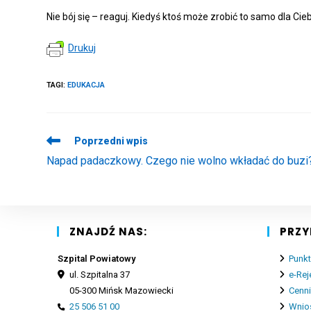
Nie bój się – reaguj. Kiedyś ktoś może zrobić to samo dla Cieb
Drukuj
TAGI
:
EDUKACJA
Read
Poprzedni wpis
more
Napad padaczkowy. Czego nie wolno wkładać do buzi
articles
ZNAJDŹ NAS:
PRZY
Szpital Powiatowy
Punkt
ul. Szpitalna 37
e-Rej
05-300 Mińsk Mazowiecki
Cenn
25 506 51 00
Wnios