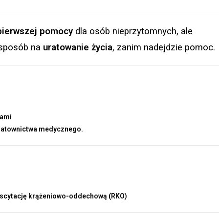
pierwszej pomocy
dla osób nieprzytomnych, ale
o sposób na
uratowanie życia
, zanim nadejdzie pomoc.
nami
 ratownictwa medycznego.
scytację krążeniowo-oddechową (RKO)