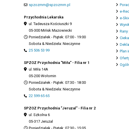
spzozmm@spzozmm.pl
Porad
e-Re
Przychodnia Lekarska
e-Ski
ul. Tadeusza Kościuszki 9
Wynik
05-300 Mińsk Mazowiecki
Rany 
Poniedziałek - Piątek: 07:00 - 19:00
Cieka
Sobota & Niedziela: Nieczynne
Dekla
25 506 53 99
Plan 
Ofert
SPZOZ Przychodnia "Miła" - Filia nr 1
Ogóln
ul. Miła 14A
05-200 Wołomin
Poniedziałek - Piątek: 07:30 - 18:00
Sobota & Niedziela: Nieczynne
22 599 65 65
SPZOZ Przychodnia "Jeruzal" - Filia nr 2
ul. Szkolna 6
05-317 Jeruzal
Poniedziałek - Piątek: 07:30 - 15:05