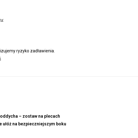
u:
lizujemy ryzyko zadławienia.
.
a oddycha – zostaw na plecach
ie ułóż na bezpieczniejszym boku