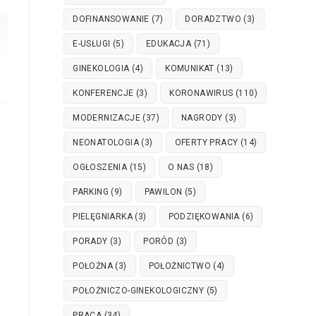
DOFINANSOWANIE
(7)
DORADZTWO
(3)
E-USŁUGI
(5)
EDUKACJA
(71)
GINEKOLOGIA
(4)
KOMUNIKAT
(13)
KONFERENCJE
(3)
KORONAWIRUS
(110)
MODERNIZACJE
(37)
NAGRODY
(3)
NEONATOLOGIA
(3)
OFERTY PRACY
(14)
OGŁOSZENIA
(15)
O NAS
(18)
PARKING
(9)
PAWILON
(5)
PIELĘGNIARKA
(3)
PODZIĘKOWANIA
(6)
PORADY
(3)
PORÓD
(3)
POŁOŻNA
(3)
POŁOŻNICTWO
(4)
POŁOŻNICZO-GINEKOLOGICZNY
(5)
PRACA
(34)