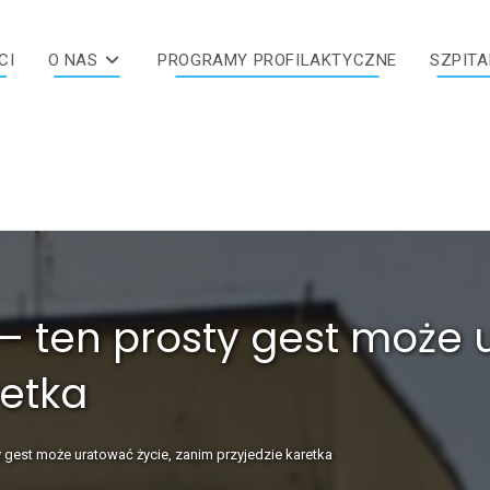
CI
O NAS
PROGRAMY PROFILAKTYCZNE
SZPITA
– ten prosty gest może 
retka
 gest może uratować życie, zanim przyjedzie karetka