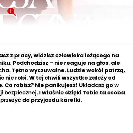
sz z pracy, widzisz człowieka leżącego na
iku. Podchodzisz – nie reaguje na głos, ale
cha
. Tętno wyczuwalne. Ludzie wokół patrzą,
ic nie robi. W tej chwili wszystko zależy od
e. Co robisz? Nie panikujesz! U
kładasz go w
ji bezpiecznej
. I właśnie dzięki Tobie ta osoba
przeżyć
do przyjazdu karetki.