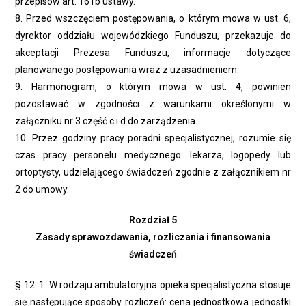
przepisów art. 161b ustawy.
8. Przed wszczęciem postępowania, o którym mowa w ust. 6,
dyrektor oddziału wojewódzkiego Funduszu, przekazuje do
akceptacji Prezesa Funduszu, informacje dotyczące
planowanego postępowania wraz z uzasadnieniem.
9. Harmonogram, o którym mowa w ust. 4, powinien
pozostawać w zgodności z warunkami określonymi w
załączniku nr 3 część c i d do zarządzenia.
10. Przez godziny pracy poradni specjalistycznej, rozumie się
czas pracy personelu medycznego: lekarza, logopedy lub
ortoptysty, udzielającego świadczeń zgodnie z załącznikiem nr
2 do umowy.
Rozdział 5
Zasady sprawozdawania, rozliczania i finansowania
świadczeń
§ 12. 1. W rodzaju ambulatoryjna opieka specjalistyczna stosuje
się następujące sposoby rozliczeń: cena jednostkowa jednostki