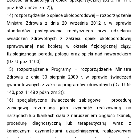
zakresu ambulatoryjnej opieki specjalistycznej (Dz.U. Nr 111,
poz. 653 z późn. zm.2));
14) rozporządzenie o opiece okołoporodowej – rozporządzenie
Ministra Zdrowia z dnia 20 września 2012 r. w sprawie
standardów postępowania medycznego przy udzielaniu
świadczeń zdrowotnych z zakresu opieki okołoporodowej
sprawowanej nad kobietą w okresie fizjologicznej ciąży,
fizjologicznego porodu, połogu oraz opieki nad noworodkiem
(Dz. U. poz. 1100);
15) rozporządzenie Programy – rozporządzenie Ministra
Zdrowia z dnia 30 sierpnia 2009 r. w sprawie świadczeń
gwarantowanych z zakresu programów zdrowotnych (Dz. U. Nr
140, poz. 1148 z późn. zm.3));
16) specjalistyczne świadczenie zabiegowe – procedurę
zabiegową rozumianą jako czynność realizowaną na
narządach lub tkankach ciała z naruszeniem ciągłości tkanek,
procedurę diagnostyczną lub terapeutyczną, wraz z
koniecznymi czynnościami uzupełniającymi, realizowanymi