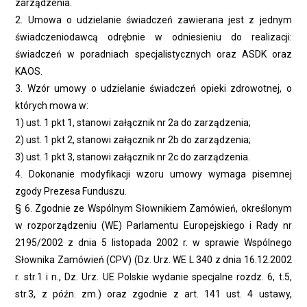
zarządzenia.
2. Umowa o udzielanie świadczeń zawierana jest z jednym
świadczeniodawcą odrębnie w odniesieniu do realizacji:
świadczeń w poradniach specjalistycznych oraz ASDK oraz
KAOS.
3. Wzór umowy o udzielanie świadczeń opieki zdrowotnej, o
których mowa w:
1) ust. 1 pkt 1, stanowi załącznik nr 2a do zarządzenia;
2) ust. 1 pkt 2, stanowi załącznik nr 2b do zarządzenia;
3) ust. 1 pkt 3, stanowi załącznik nr 2c do zarządzenia.
4. Dokonanie modyfikacji wzoru umowy wymaga pisemnej
zgody Prezesa Funduszu.
§ 6. Zgodnie ze Wspólnym Słownikiem Zamówień, określonym
w rozporządzeniu (WE) Parlamentu Europejskiego i Rady nr
2195/2002 z dnia 5 listopada 2002 r. w sprawie Wspólnego
Słownika Zamówień (CPV) (Dz. Urz. WE L 340 z dnia 16.12.2002
r. str.1 i n., Dz. Urz. UE Polskie wydanie specjalne rozdz. 6, t.5,
str.3, z późn. zm.) oraz zgodnie z art. 141 ust. 4 ustawy,