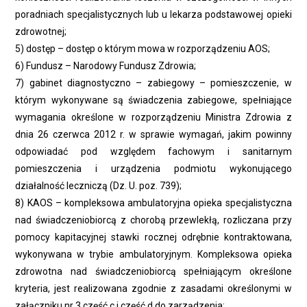
poradniach specjalistycznych lub u lekarza podstawowej opieki
zdrowotnej;
5) dostęp – dostęp o którym mowa w rozporządzeniu AOS;
6) Fundusz – Narodowy Fundusz Zdrowia;
7) gabinet diagnostyczno – zabiegowy – pomieszczenie, w
którym wykonywane są świadczenia zabiegowe, spełniające
wymagania określone w rozporządzeniu Ministra Zdrowia z
dnia 26 czerwca 2012 r. w sprawie wymagań, jakim powinny
odpowiadać pod względem fachowym i sanitarnym
pomieszczenia i urządzenia podmiotu wykonującego
działalność leczniczą (Dz. U. poz. 739);
8) KAOS – kompleksowa ambulatoryjna opieka specjalistyczna
nad świadczeniobiorcą z chorobą przewlekłą, rozliczana przy
pomocy kapitacyjnej stawki rocznej odrębnie kontraktowana,
wykonywana w trybie ambulatoryjnym. Kompleksowa opieka
zdrowotna nad świadczeniobiorcą spełniającym określone
kryteria, jest realizowana zgodnie z zasadami określonymi w
załączniku nr 3 część c i część d do zarządzenia;