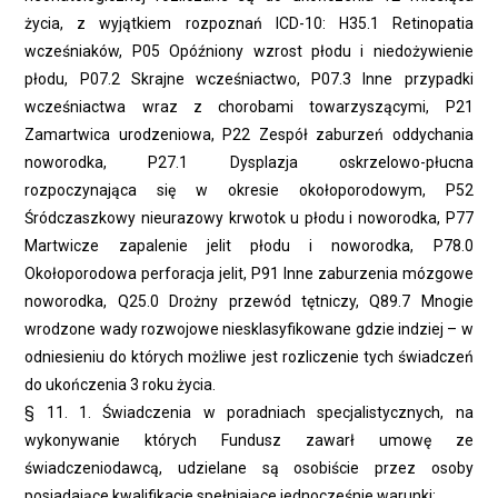
życia, z wyjątkiem rozpoznań ICD-10: H35.1 Retinopatia
wcześniaków, P05 Opóźniony wzrost płodu i niedożywienie
płodu, P07.2 Skrajne wcześniactwo, P07.3 Inne przypadki
wcześniactwa wraz z chorobami towarzyszącymi, P21
Zamartwica urodzeniowa, P22 Zespół zaburzeń oddychania
noworodka, P27.1 Dysplazja oskrzelowo-płucna
rozpoczynająca się w okresie okołoporodowym, P52
Śródczaszkowy nieurazowy krwotok u płodu i noworodka, P77
Martwicze zapalenie jelit płodu i noworodka, P78.0
Okołoporodowa perforacja jelit, P91 Inne zaburzenia mózgowe
noworodka, Q25.0 Drożny przewód tętniczy, Q89.7 Mnogie
wrodzone wady rozwojowe niesklasyfikowane gdzie indziej – w
odniesieniu do których możliwe jest rozliczenie tych świadczeń
do ukończenia 3 roku życia.
§ 11. 1. Świadczenia w poradniach specjalistycznych, na
wykonywanie których Fundusz zawarł umowę ze
świadczeniodawcą, udzielane są osobiście przez osoby
posiadające kwalifikacje spełniające jednocześnie warunki: