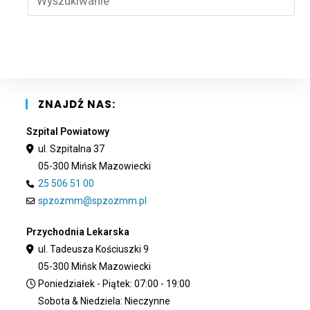
Esc
to
clo
the
sea
pan
ZNAJDŹ NAS:
Szpital Powiatowy
ul. Szpitalna 37
05-300 Mińsk Mazowiecki
25 506 51 00
spzozmm@spzozmm.pl
Przychodnia Lekarska
ul. Tadeusza Kościuszki 9
05-300 Mińsk Mazowiecki
Poniedziałek - Piątek: 07:00 - 19:00
Sobota & Niedziela: Nieczynne