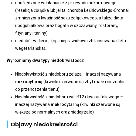
upośledzone wchłanianie z przewodu pokarmowego
(resekcja żołądka lub jelita, choroba Leśniowskiego-Crohna;
zmniejszona kwaśność soku żołądkowego, a także dieta
ubogobiałkowa oraz bogatą w szczawiany, fosforany,
fityniany i taniny),
niedobór w diecie, (np. nieprawidłowo zbilansowana dieta
wegetariańska).
Wyróżniamy dwa typy niedokrwistości:
Niedokrwistość z niedoboru żelaza – inaczej nazywana
mikrocytarną
(krwinki czerwone są zbyt małe i niezdolne
do przenoszenia tlenu)
Niedokrwistość z niedoboru wit. B12 i kwasu foliowego –
inaczej nazywana
makrocytarną
(krwinki czerwone są
większe od normalnych oraz niedojrzałe)
Objawy niedokrwistości