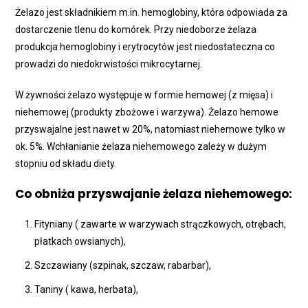
Żelazo jest składnikiem m.in. hemoglobiny, która odpowiada za
dostarczenie tlenu do komórek. Przy niedoborze żelaza
produkcja hemoglobiny i erytrocytów jest niedostateczna co
prowadzi do niedokrwistości mikrocytarnej.
W żywności żelazo występuje w formie hemowej (z mięsa) i
niehemowej (produkty zbożowe i warzywa). Żelazo hemowe
przyswajalne jest nawet w 20%, natomiast niehemowe tylko w
ok. 5%. Wchłanianie żelaza niehemowego zależy w dużym
stopniu od składu diety.
Co obniża przyswajanie żelaza niehemowego:
Fityniany ( zawarte w warzywach strączkowych, otrębach,
płatkach owsianych),
Szczawiany (szpinak, szczaw, rabarbar),
Taniny ( kawa, herbata),