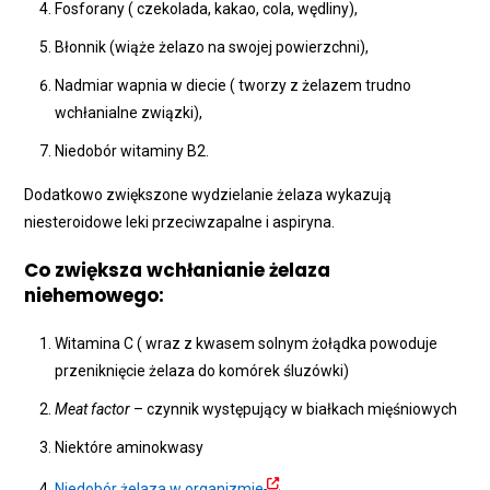
Fosforany ( czekolada, kakao, cola, wędliny),
Błonnik (wiąże żelazo na swojej powierzchni),
Nadmiar wapnia w diecie ( tworzy z żelazem trudno
wchłanialne związki),
Niedobór witaminy B2.
Dodatkowo zwiększone wydzielanie żelaza wykazują
niesteroidowe leki przeciwzapalne i aspiryna.
Co zwiększa wchłanianie żelaza
niehemowego:
Witamina C ( wraz z kwasem solnym żołądka powoduje
przeniknięcie żelaza do komórek śluzówki)
Meat factor
– czynnik występujący w białkach mięśniowych
Niektóre aminokwasy
Niedobór żelaza w organizmie