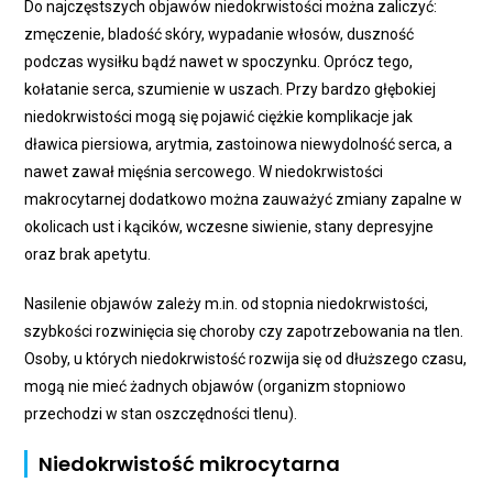
Do najczęstszych objawów niedokrwistości można zaliczyć:
zmęczenie, bladość skóry, wypadanie włosów, duszność
podczas wysiłku bądź nawet w spoczynku. Oprócz tego,
kołatanie serca, szumienie w uszach. Przy bardzo głębokiej
niedokrwistości mogą się pojawić ciężkie komplikacje jak
dławica piersiowa, arytmia, zastoinowa niewydolność serca, a
nawet zawał mięśnia sercowego. W niedokrwistości
makrocytarnej dodatkowo można zauważyć zmiany zapalne w
okolicach ust i kącików, wczesne siwienie, stany depresyjne
oraz brak apetytu.
Nasilenie objawów zależy m.in. od stopnia niedokrwistości,
szybkości rozwinięcia się choroby czy zapotrzebowania na tlen.
Osoby, u których niedokrwistość rozwija się od dłuższego czasu,
mogą nie mieć żadnych objawów (organizm stopniowo
przechodzi w stan oszczędności tlenu).
Niedokrwistość mikrocytarna