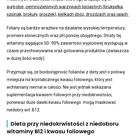
wątrobie, ciemnozielonych warzywach liściastych (brukselka,
szpinak, brokuły, groszek), kiełkach zbóż, drożdżach oraz jajach.
Foliany są bardzo wrażliwe na działanie wysokiej temperatury,
promieni słonecznych oraz pH poniżej obojętnego. Straty tej
witaminy sięgające 50- 90% zawartości wyjściowej występują w
czasie przechowywania oraz gotowania produktów (zwłaszcza
w dużej ilości wody).
Przyjmuje się, że biodostępność folianów z diety jest o połowę
mniejsza niż krystalicznego kwasu foliowego, który jest
wchłaniany niemal w całości. Nie jest jednak wskazana
suplementacja kwasem foliowym przy niedokrwistości,
ponieważ duże dawki kwasu foliowego mogą maskować
niedobry wit. B12.
Dieta przy niedokrwistości z niedoboru
witaminy B12 i kwasu foliowego