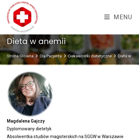
Skip
treści
to
MENU
content
Dieta w anemii
Strona Główna
Dla Pacjenta
Ciekawostki dietetyczne
Dieta w ane
Magdalena Gajczy
Dyplomowany dietetyk
Absolwentka studiów magisterskich na SGGW w Warszawie