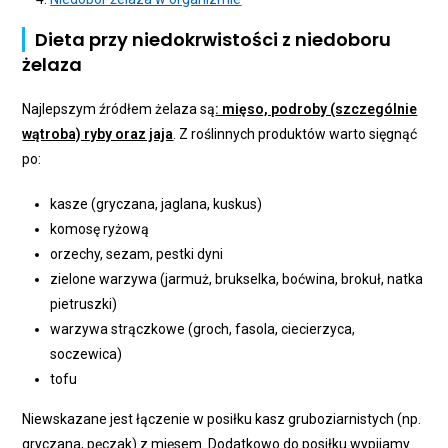
Dieta przy niedokrwistości z niedoboru
żelaza
Najlepszym źródłem żelaza są
: mięso, podroby (szczególnie
wątroba) ryby oraz jaja
. Z roślinnych produktów warto sięgnąć
po:
kasze (gryczana, jaglana, kuskus)
komosę ryżową
orzechy, sezam, pestki dyni
zielone warzywa (jarmuż, brukselka, boćwina, brokuł, natka
pietruszki)
warzywa strączkowe (groch, fasola, ciecierzyca,
soczewica)
tofu
Niewskazane jest łączenie w posiłku kasz gruboziarnistych (np.
gryczana, pęczak) z mięsem. Dodatkowo do posiłku wypijamy