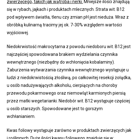
zwierzęcego, takich jak wątroba i nerki.
Mniejsze ilości znajdują
się w rybach, jajkach i produktach mlecznych. Strata wit. B12
pod wpływem światła, tlenu czy zmian pH jest nieduża. Wraz z
obróbką kulinarną tracimy jej ok. 7-30% względem wartości
wyjściowej.
Niedokrwistość makrocytarna z powodu niedoboru wit. B12 jest
najczęściej spowodowana brakiem wydzielania czynnika
wewnętrznego (niezbędny do wchłonięcia kobalaminy).
Zaburzenia wytwarzania czynnika wewnętrznego występuje u
ludzi z niedokrwistością złośliwą, po całkowitej resekcji żołądka,
u osób nadużywających alkoholu, cierpiących na choroby
przewodu pokarmowego oraz niemowląt karmionych piersią
przez matki wegetarianki. Niedobór wit. B12 występuje częściej
u osób starszych. Spowodowane jest to gorszym
wchłanianiem.
Kwas foliowy występuje zarówno w produktach zwierzęcych jak
i roślinnych. Duże ilości kwasu foliowego znajduje się w: