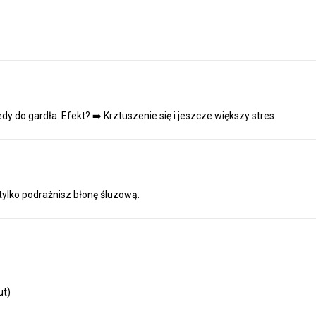
dy do gardła. Efekt?
➡️
Krztuszenie się i jeszcze większy stres.
tylko podrażnisz błonę śluzową.
ut)