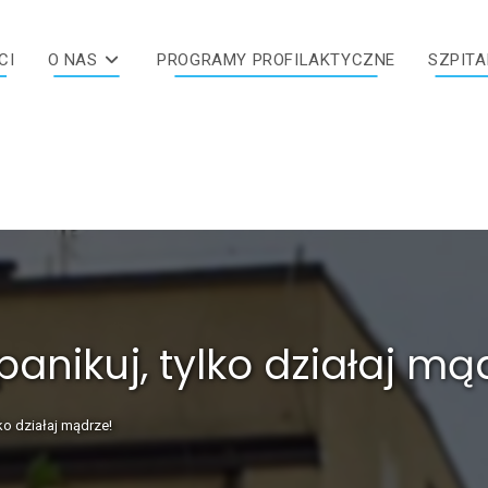
CI
O NAS
PROGRAMY PROFILAKTYCZNE
SZPITA
panikuj, tylko działaj mą
ko działaj mądrze!