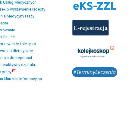
ik Usług Medycznych
ek o wystawienie recepty
nia Medycyny Pracy
cepta
erowanie
i On-line
przewlekłe i nie tylko
wostki dietetyczne
racja dostępności
interaktywny szpitala
y pracy
a klauzula informacyjna