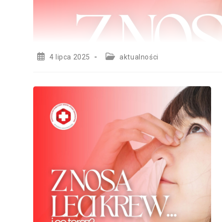
Post
Post
4 lipca 2025
aktualności
published:
category: