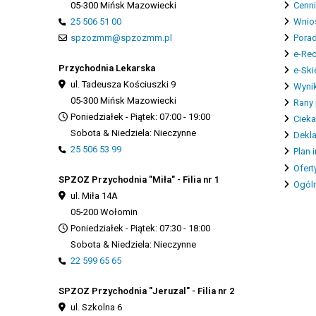
05-300 Mińsk Mazowiecki
Cenn
25 506 51 00
Wnios
spzozmm@spzozmm.pl
Porad
e-Re
Przychodnia Lekarska
e-Ski
ul. Tadeusza Kościuszki 9
Wynik
05-300 Mińsk Mazowiecki
Rany 
Poniedziałek - Piątek: 07:00 - 19:00
Cieka
Sobota & Niedziela: Nieczynne
Dekla
25 506 53 99
Plan 
Ofert
SPZOZ Przychodnia "Miła" - Filia nr 1
Ogóln
ul. Miła 14A
05-200 Wołomin
Poniedziałek - Piątek: 07:30 - 18:00
Sobota & Niedziela: Nieczynne
22 599 65 65
SPZOZ Przychodnia "Jeruzal" - Filia nr 2
ul. Szkolna 6