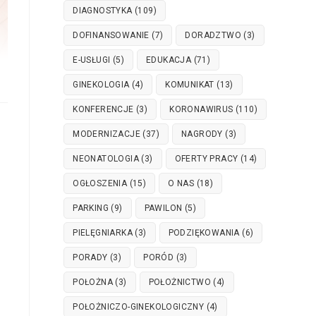
DIAGNOSTYKA
(109)
DOFINANSOWANIE
(7)
DORADZTWO
(3)
E-USŁUGI
(5)
EDUKACJA
(71)
GINEKOLOGIA
(4)
KOMUNIKAT
(13)
KONFERENCJE
(3)
KORONAWIRUS
(110)
MODERNIZACJE
(37)
NAGRODY
(3)
NEONATOLOGIA
(3)
OFERTY PRACY
(14)
OGŁOSZENIA
(15)
O NAS
(18)
PARKING
(9)
PAWILON
(5)
PIELĘGNIARKA
(3)
PODZIĘKOWANIA
(6)
PORADY
(3)
PORÓD
(3)
POŁOŻNA
(3)
POŁOŻNICTWO
(4)
POŁOŻNICZO-GINEKOLOGICZNY
(4)