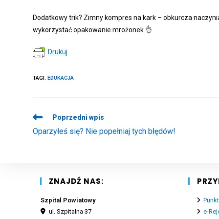
Dodatkowy trik? Zimny kompres na kark – obkurcza naczyni
wykorzystać opakowanie mrożonek
👌
.
Drukuj
TAGI
:
EDUKACJA
Read
Poprzedni wpis
more
Oparzyłeś się? Nie popełniaj tych błędów!
articles
ZNAJDŹ NAS:
PRZY
Szpital Powiatowy
Punkt
ul. Szpitalna 37
e-Rej