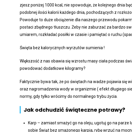
zjesz poniżej 1000 kcal, nie spowoduje, że kolejnego dnia 
podobnej ilości kalorii każdego dnia, pochodzących z rozło
Powoduje to duże obciążenie dla naszego przewodu pokarmo
postaci zbędnego tłuszczu. Żeby nie zaburzać za bardzo swoje
umiarem, rozkładać posiłki w czasie i pamiętać o ruchu (spac
Święta bez kalorycznych wyrzutów sumienia !
Większość z nas obawia się wzrostu masy ciała podczas świ
powodować dodatkowe kilogramy?
Faktycznie bywa tak, że po świętach na wadze pojawia się wi
oraz nagromadzenia wody w organizmie ( efekt długiego sied
normy, gdy tylko wrócimy do normalnego trybu życia.
Jak odchudzić świąteczne potrawy?
Karp – zamiast smażyć go na oleju, ugotuj go na parze 
sobie Świąt bez smażonego karpia, rybę wrzuć na mocno