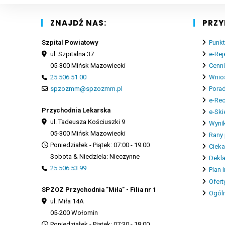
ZNAJDŹ NAS:
PRZY
Szpital Powiatowy
Punkt
ul. Szpitalna 37
e-Rej
05-300 Mińsk Mazowiecki
Cenn
25 506 51 00
Wnios
spzozmm@spzozmm.pl
Porad
e-Re
Przychodnia Lekarska
e-Ski
ul. Tadeusza Kościuszki 9
Wynik
05-300 Mińsk Mazowiecki
Rany 
Poniedziałek - Piątek: 07:00 - 19:00
Cieka
Sobota & Niedziela: Nieczynne
Dekla
25 506 53 99
Plan 
Ofert
SPZOZ Przychodnia "Miła" - Filia nr 1
Ogóln
ul. Miła 14A
05-200 Wołomin
Poniedziałek - Piątek: 07:30 - 18:00