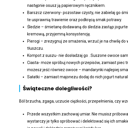
następnie osusz ją papierowym ręcznikiem.
Barszcz czerwony- pozostaw czysty, nie zabielaj go śmi
te usprawnią trawienie oraz podkręcą smak potrawy.
Śledzie – śmietanę dodawaną do śledzia zastąp jogurtem
kremową, przyjemną konsystencję.
Pierogi – zrezygnuj ze smażenia, wrzuć je na chwilę do
tłuszczu.
Kompot z suszu- nie dosładzaj go . Suszone owoce same
Ciasta- może spróbuj nowych przepisów, zamiast piec tr
możesz jeść również owoce – mandarynki najlepiej sma
Sałatki – zamiast majonezu dodaj do nich jogurt natura
Świąteczne dolegliwości?
Ból brzucha, zgaga, uczucie ciężkości, przepełnienia, czy w
Przede wszystkim zachowaj umiar. Nie musisz próbować w
wystarczy je tylko spróbować i delektować się ich smak