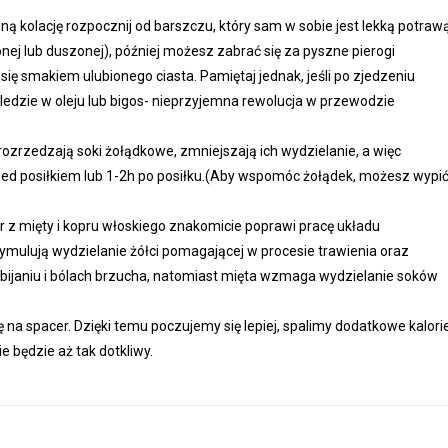
ą kolację rozpocznij od barszczu, który sam w sobie jest lekką potrawą
onej lub duszonej), później możesz zabrać się za pyszne pierogi
ię smakiem ulubionego ciasta. Pamiętaj jednak, jeśli po zjedzeniu
edzie w oleju lub bigos- nieprzyjemna rewolucja w przewodzie
 rozrzedzają soki żołądkowe, zmniejszają ich wydzielanie, a więc
przed posiłkiem lub 1-2h po posiłku.(Aby wspomóc żołądek, możesz wypi
ar z mięty i kopru włoskiego znakomicie poprawi pracę układu
ymulują wydzielanie żółci pomagającej w procesie trawienia oraz
bijaniu i bólach brzucha, natomiast mięta wzmaga wydzielanie soków
 na spacer. Dzięki temu poczujemy się lepiej, spalimy dodatkowe kalorie
 będzie aż tak dotkliwy.