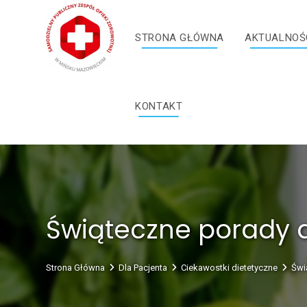
Skip
treści
to
STRONA GŁÓWNA
AKTUALNOŚ
content
KONTAKT
Świąteczne porady d
Strona Główna
Dla Pacjenta
Ciekawostki dietetyczne
Świ