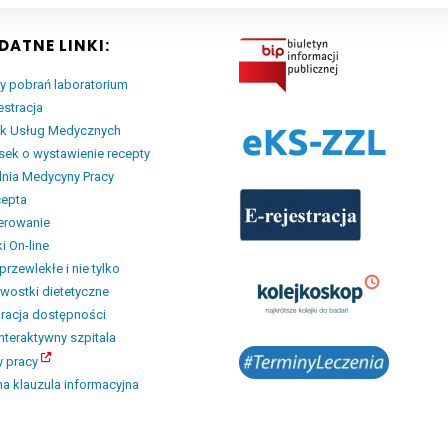
DATNE LINKI:
y pobrań laboratorium
estracja
ik Usług Medycznych
ek o wystawienie recepty
nia Medycyny Pracy
cepta
erowanie
i On-line
przewlekłe i nie tylko
wostki dietetyczne
racja dostępności
interaktywny szpitala
y pracy
a klauzula informacyjna