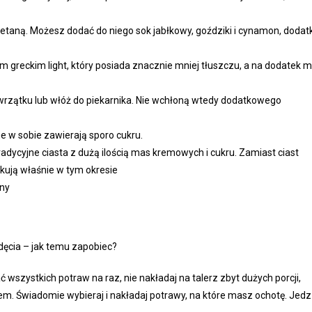
etaną. Możesz dodać do niego sok jabłkowy, goździki i cynamon, dodatk
 greckim light, który posiada znacznie mniej tłuszczu, a na dodatek 
 wrzątku lub włóż do piekarnika. Nie wchłoną wtedy dodatkowego
 w sobie zawierają sporo cukru.
adycyjne ciasta z dużą ilością mas kremowych i cukru. Zamiast ciast
kują właśnie w tym okresie
lny
zdęcia – jak temu zapobiec?
szystkich potraw na raz, nie nakładaj na talerz zbyt dużych porcji,
iem. Świadomie wybieraj i nakładaj potrawy, na które masz ochotę. Jedz