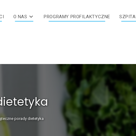
CI
O NAS
PROGRAMY PROFILAKTYCZNE
SZPITA
ietetyka
ąteczne porady dietetyka