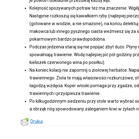
je powoli i dokładnie przeżuwaj każdy kęs.
Kolejność spożywanych potraw też ma znaczenie. Wigilijn
Następnie rozkoszuj się kawałkiem ryby (najlepiej piecz
(gotowane w wodzie, a nie smażone), na końcu delektuj s
makowca lub innego pysznego ciasta weźmiesz się za śl
pokarmowym bardzo prawdopodobna.
Podczas jedzenia staraj się nie popijać zbyt dużo. Płyny
spowalniają trawienie. Wodę najlepiej pić pół godziny 
kieliszek czerwonego wina po posiłku).
Na koniec kolacji nie zapomnij o ziołowej herbatce. Nap
trawiennego. Zioła te mają właściwości rozkurczowe, st
łagodzą wzdęcia. Koper włoski pomaga przy zgadze, od
trawiennych i przyśpiesza trawienie.
Po kilkugodzinnym siedzeniu przy stole warto wybrać się
a obrzęk nóg spowodowany zaleganiem krwi w żyłach nie
Drukuj