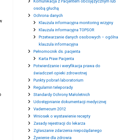
Komunikacja z Pacjentem obcojęzycznym lub
osobą głuchą
Ochrona danych
 w
Klauzula informacyjna monitoring wizyjny
Klauzula informacyjna TOPSOR
Przetwarzanie danych osobowych – ogólna
klauzula informacyjna
Pełnomocnik ds. pacjenta
Karta Praw Pacjenta
Potwierdzanie i weryfikacja prawa do
świadczeń opieki zdrowotnej
Punkty pobrań laboratorium
Regulamin teleporady
o
Standardy Ochrony Małoletnich
Udostępnianie dokumentacji medycznej
Vademecum 2012
Wniosek o wystawienie recepty
Zasady rejestracji do lekarza
Zgłaszanie zdarzenia niepożądanego
Żywienie dla zdrowia