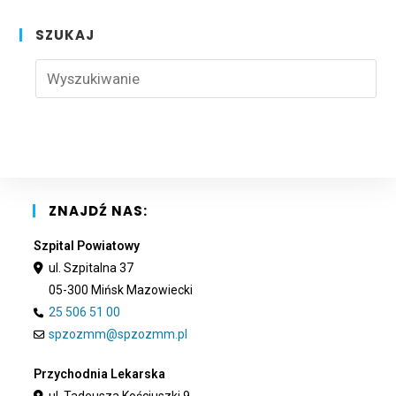
SZUKAJ
Pre
Esc
to
clo
the
sea
pan
ZNAJDŹ NAS:
Szpital Powiatowy
ul. Szpitalna 37
05-300 Mińsk Mazowiecki
25 506 51 00
spzozmm@spzozmm.pl
Przychodnia Lekarska
ul. Tadeusza Kościuszki 9