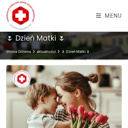
Skip
treści
to
MENU
content
🌷 Dzień Matki 🌷
Strona Główna
aktualności
🌷 Dzień Matki 🌷