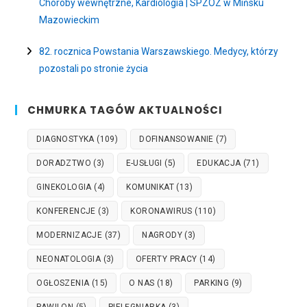
Choroby wewnętrzne, Kardiologia | SPZOZ w Mińsku
Mazowieckim
82. rocznica Powstania Warszawskiego. Medycy, którzy
pozostali po stronie życia
CHMURKA TAGÓW AKTUALNOŚCI
DIAGNOSTYKA
(109)
DOFINANSOWANIE
(7)
DORADZTWO
(3)
E-USŁUGI
(5)
EDUKACJA
(71)
GINEKOLOGIA
(4)
KOMUNIKAT
(13)
KONFERENCJE
(3)
KORONAWIRUS
(110)
MODERNIZACJE
(37)
NAGRODY
(3)
NEONATOLOGIA
(3)
OFERTY PRACY
(14)
OGŁOSZENIA
(15)
O NAS
(18)
PARKING
(9)
PAWILON
(5)
PIELĘGNIARKA
(3)