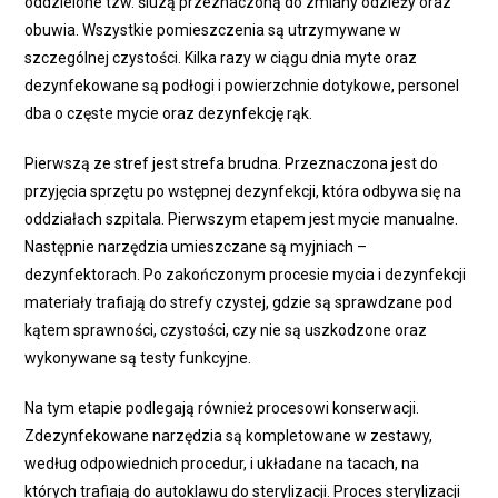
oddzielone tzw. śluzą przeznaczoną do zmiany odzieży oraz
obuwia. Wszystkie pomieszczenia są utrzymywane w
szczególnej czystości. Kilka razy w ciągu dnia myte oraz
dezynfekowane są podłogi i powierzchnie dotykowe, personel
dba o częste mycie oraz dezynfekcję rąk.
Pierwszą ze stref jest strefa brudna. Przeznaczona jest do
przyjęcia sprzętu po wstępnej dezynfekcji, która odbywa się na
oddziałach szpitala. Pierwszym etapem jest mycie manualne.
Następnie narzędzia umieszczane są myjniach –
dezynfektorach. Po zakończonym procesie mycia i dezynfekcji
materiały trafiają do strefy czystej, gdzie są sprawdzane pod
kątem sprawności, czystości, czy nie są uszkodzone oraz
wykonywane są testy funkcyjne.
Na tym etapie podlegają również procesowi konserwacji.
Zdezynfekowane narzędzia są kompletowane w zestawy,
według odpowiednich procedur, i układane na tacach, na
których trafiają do autoklawu do sterylizacji. Proces sterylizacji