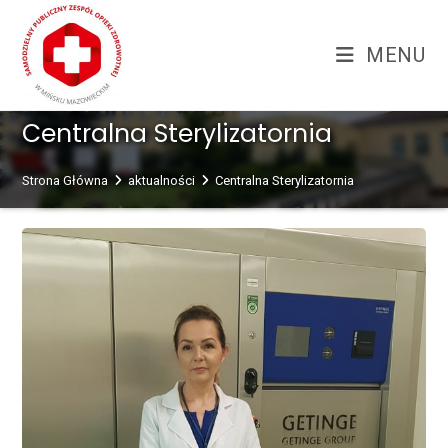
Skip
treści
to
MENU
content
Centralna Sterylizatornia
Strona Główna
aktualności
Centralna Sterylizatornia