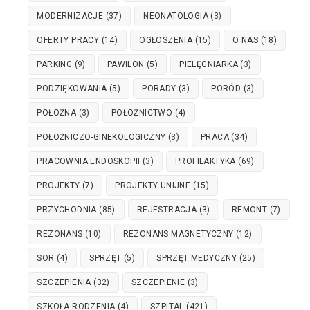
MODERNIZACJE
(37)
NEONATOLOGIA
(3)
OFERTY PRACY
(14)
OGŁOSZENIA
(15)
O NAS
(18)
PARKING
(9)
PAWILON
(5)
PIELĘGNIARKA
(3)
PODZIĘKOWANIA
(5)
PORADY
(3)
PORÓD
(3)
POŁOŻNA
(3)
POŁOŻNICTWO
(4)
POŁOŻNICZO-GINEKOLOGICZNY
(3)
PRACA
(34)
PRACOWNIA ENDOSKOPII
(3)
PROFILAKTYKA
(69)
PROJEKTY
(7)
PROJEKTY UNIJNE
(15)
PRZYCHODNIA
(85)
REJESTRACJA
(3)
REMONT
(7)
REZONANS
(10)
REZONANS MAGNETYCZNY
(12)
SOR
(4)
SPRZĘT
(5)
SPRZĘT MEDYCZNY
(25)
SZCZEPIENIA
(32)
SZCZEPIENIE
(3)
SZKOŁA RODZENIA
(4)
SZPITAL
(421)