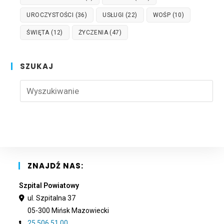
UROCZYSTOŚCI
(36)
USŁUGI
(22)
WOŚP
(10)
ŚWIĘTA
(12)
ŻYCZENIA
(47)
SZUKAJ
Pre
Esc
to
clo
the
sea
pan
ZNAJDŹ NAS:
Szpital Powiatowy
ul. Szpitalna 37
05-300 Mińsk Mazowiecki
25 506 51 00