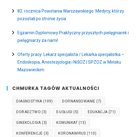
82. rocznica Powstania Warszawskiego. Medycy, którzy
pozostali po stronie życia
Egzamin Dyplomowy Praktyczny przyszłych pielęgniarek i
pielęgniarzy za nami!
Oferty pracy: Lekarz specjalista / Lekarka specjalistka –
Endoskopia, Anestezjologia i NiŚOZ | SPZOZ w Mińsku
Mazowieckim
CHMURKA TAGÓW AKTUALNOŚCI
DIAGNOSTYKA
(109)
DOFINANSOWANIE
(7)
DORADZTWO
(3)
E-USŁUGI
(5)
EDUKACJA
(71)
GINEKOLOGIA
(3)
KOMUNIKAT
(13)
KONFERENCJE
(3)
KORONAWIRUS
(110)