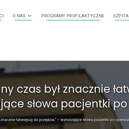
CI
O NAS
PROGRAMY PROFILAKTYCZNE
SZPITA
ny czas był znacznie łat
ające słowa pacjentki po
 znacznie łatwiejszy do przejścia.” – wzruszające słowa pacjentki po operacj