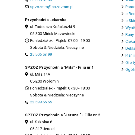
spzozmm@spzozmm.pl
Porad
e-Re
Przychodnia Lekarska
e-Ski
ul. Tadeusza Kościuszki 9
Wynik
05-300 Mińsk Mazowiecki
Rany 
Poniedziałek - Piątek: 07:00 - 19:00
Cieka
Sobota & Niedziela: Nieczynne
Dekla
25 506 53 99
Plan 
Ofert
SPZOZ Przychodnia "Miła" - Filia nr 1
Ogóln
ul. Miła 14A
05-200 Wołomin
Poniedziałek - Piątek: 07:30 - 18:00
Sobota & Niedziela: Nieczynne
22 599 65 65
SPZOZ Przychodnia "Jeruzal" - Filia nr 2
ul. Szkolna 6
05-317 Jeruzal