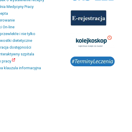
nia Medycyny Pracy
cepta
erowanie
i On-line
przewlekłe i nie tylko
wostki dietetyczne
racja dostępności
interaktywny szpitala
y pracy
a klauzula informacyjna