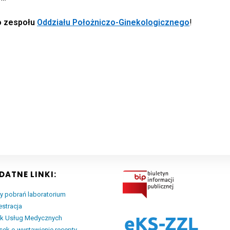
o zespołu
Oddziału Położniczo-Ginekologicznego
!
DATNE LINKI:
y pobrań laboratorium
estracja
ik Usług Medycznych
ek o wystawienie recepty