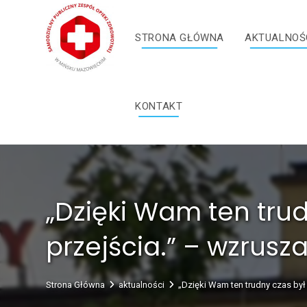
Skip
treści
to
STRONA GŁÓWNA
AKTUALNOŚ
content
KONTAKT
„Dzięki Wam ten trud
przejścia.” – wzrusz
Strona Główna
aktualności
„Dzięki Wam ten trudny czas był