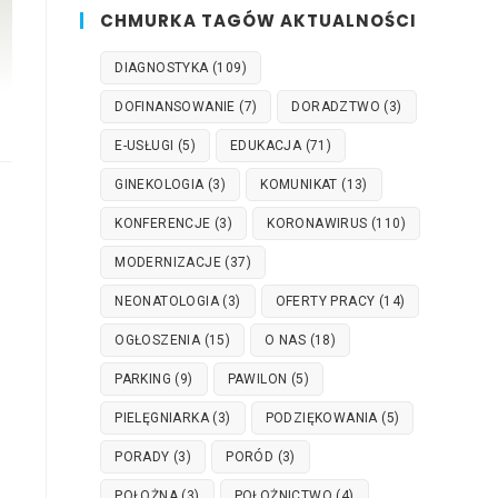
CHMURKA TAGÓW AKTUALNOŚCI
DIAGNOSTYKA
(109)
DOFINANSOWANIE
(7)
DORADZTWO
(3)
E-USŁUGI
(5)
EDUKACJA
(71)
GINEKOLOGIA
(3)
KOMUNIKAT
(13)
KONFERENCJE
(3)
KORONAWIRUS
(110)
MODERNIZACJE
(37)
NEONATOLOGIA
(3)
OFERTY PRACY
(14)
OGŁOSZENIA
(15)
O NAS
(18)
PARKING
(9)
PAWILON
(5)
PIELĘGNIARKA
(3)
PODZIĘKOWANIA
(5)
PORADY
(3)
PORÓD
(3)
POŁOŻNA
(3)
POŁOŻNICTWO
(4)