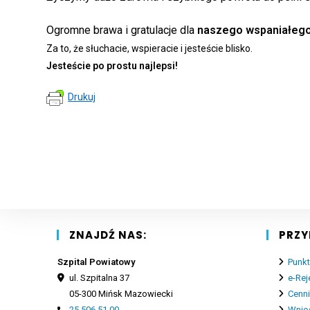
Ogromne brawa i gratulacje dla
naszego wspaniałeg
Za to, że słuchacie, wspieracie i jesteście blisko.
Jesteście po prostu najlepsi!
Drukuj
ZNAJDŹ NAS:
PRZY
Szpital Powiatowy
Punkt
ul. Szpitalna 37
e-Rej
05-300 Mińsk Mazowiecki
Cenn
25 506 51 00
Wnios