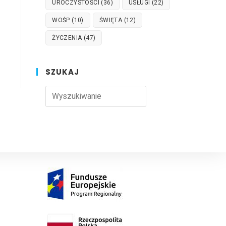
UROCZYSTOŚCI
(36)
USŁUGI
(22)
WOŚP
(10)
ŚWIĘTA
(12)
ŻYCZENIA
(47)
SZUKAJ
Press
Escape
to
close
the
search
panel.