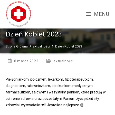
Skip
treści
to
MENU
content
Dzień Kobiet 2023
Strona Główna
aktualności
Dzień Kobiet 2023
Post
Post
8 marca 2023
aktualności
published:
category:
Pielęgniarkom, położnym, lekarkom, fizjoterapeutkom,
diagnostom, ratowniczkom, opiekunkom medycznym,
farmaceutkom, salowym i wszystkim paniom, które pracują w
ochronie zdrowia oraz pozostałym Paniom życzę dziś siły,
zdrowia i wytrwałości ❤‼ Jesteście najlepsze 👏