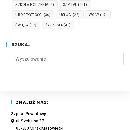
SZKOŁA RODZENIA
(4)
SZPITAL
(421)
UROCZYSTOŚCI
(36)
USŁUGI
(22)
WOŚP
(10)
ŚWIĘTA
(12)
ŻYCZENIA
(47)
SZUKAJ
Pre
Esc
to
clo
the
sea
pan
ZNAJDŹ NAS:
Szpital Powiatowy
ul. Szpitalna 37
05-300 Mińsk Mazowiecki