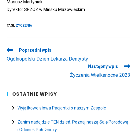
Mariusz Martyniak
Dyrektor SPZOZ w Mińsku Mazowieckim
TAGI
:
ŻYCZENIA
Read
Poprzedni wpis
more
Ogólnopolski Dzień Lekarza Dentysty
articles
Następny wpis
Życzenia Wielkanocne 2023
OSTATNIE WPISY
Wyjątkowe słowa Pacjentki o naszym Zespole
Zanim nadejdzie TEN dzień. Poznaj naszą Salę Porodową
i Odcinek Położniczy