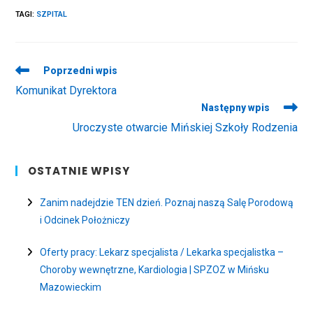
TAGI
:
SZPITAL
Read
Poprzedni wpis
more
Komunikat Dyrektora
articles
Następny wpis
Uroczyste otwarcie Mińskiej Szkoły Rodzenia
OSTATNIE WPISY
Zanim nadejdzie TEN dzień. Poznaj naszą Salę Porodową
i Odcinek Położniczy
Oferty pracy: Lekarz specjalista / Lekarka specjalistka –
Choroby wewnętrzne, Kardiologia | SPZOZ w Mińsku
Mazowieckim