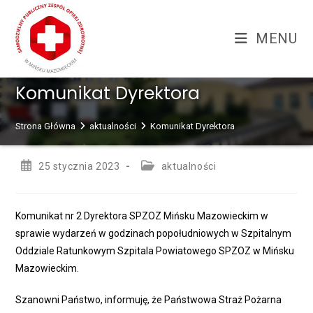
Skip
treści
to
MENU
content
Komunikat Dyrektora
Strona Główna
aktualności
Komunikat Dyrektora
Post
Post
25 stycznia 2023
aktualności
published:
category:
Komunikat nr 2 Dyrektora SPZOZ Mińsku Mazowieckim w
sprawie wydarzeń w godzinach popołudniowych w Szpitalnym
Oddziale Ratunkowym Szpitala Powiatowego SPZOZ w Mińsku
Mazowieckim.
Szanowni Państwo, informuję, że Państwowa Straż Pożarna