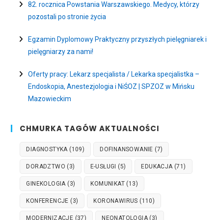
82. rocznica Powstania Warszawskiego. Medycy, którzy
pozostali po stronie życia
Egzamin Dyplomowy Praktyczny przyszłych pielęgniarek i
pielęgniarzy za nami!
Oferty pracy: Lekarz specjalista / Lekarka specjalistka –
Endoskopia, Anestezjologia i NiŚOZ | SPZOZ w Mińsku
Mazowieckim
CHMURKA TAGÓW AKTUALNOŚCI
DIAGNOSTYKA
(109)
DOFINANSOWANIE
(7)
DORADZTWO
(3)
E-USŁUGI
(5)
EDUKACJA
(71)
GINEKOLOGIA
(3)
KOMUNIKAT
(13)
KONFERENCJE
(3)
KORONAWIRUS
(110)
MODERNIZACJE
(37)
NEONATOLOGIA
(3)