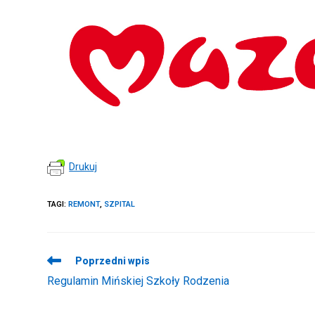
Drukuj
TAGI
:
REMONT
,
SZPITAL
Read
Poprzedni wpis
more
Regulamin Mińskiej Szkoły Rodzenia
articles