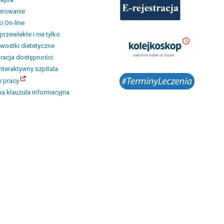
erowanie
i On-line
przewlekłe i nie tylko
wostki dietetyczne
racja dostępności
interaktywny szpitala
y pracy
a klauzula informacyjna