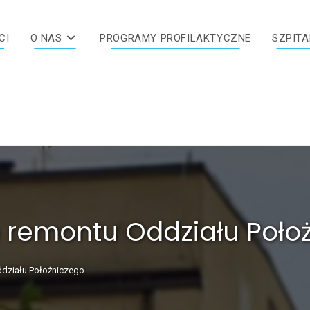
CI
O NAS
PROGRAMY PROFILAKTYCZNE
SZPITA
 remontu Oddziału Poło
działu Położniczego