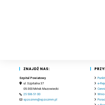
ZNAJDŹ NAS:
PRZY
Szpital Powiatowy
Punkt
ul. Szpitalna 37
e-Rej
05-300 Mińsk Mazowiecki
Cenn
25 506 51 00
Wnios
spzozmm@spzozmm.pl
Porad
e-Re