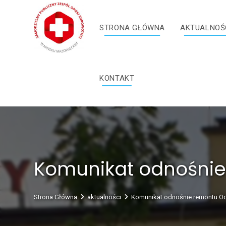
Skip
treści
to
STRONA GŁÓWNA
AKTUALNOŚ
content
KONTAKT
Komunikat odnośnie
Strona Główna
aktualności
Komunikat odnośnie remontu Od