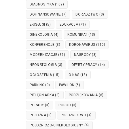
DIAGNOSTYKA
(109)
DOFINANSOWANIE
(7)
DORADZTWO
(3)
E-USŁUGI
(5)
EDUKACJA
(71)
GINEKOLOGIA
(4)
KOMUNIKAT
(13)
KONFERENCJE
(3)
KORONAWIRUS
(110)
MODERNIZACJE
(37)
NAGRODY
(3)
NEONATOLOGIA
(3)
OFERTY PRACY
(14)
OGŁOSZENIA
(15)
O NAS
(18)
PARKING
(9)
PAWILON
(5)
PIELĘGNIARKA
(3)
PODZIĘKOWANIA
(6)
PORADY
(3)
PORÓD
(3)
POŁOŻNA
(3)
POŁOŻNICTWO
(4)
POŁOŻNICZO-GINEKOLOGICZNY
(4)