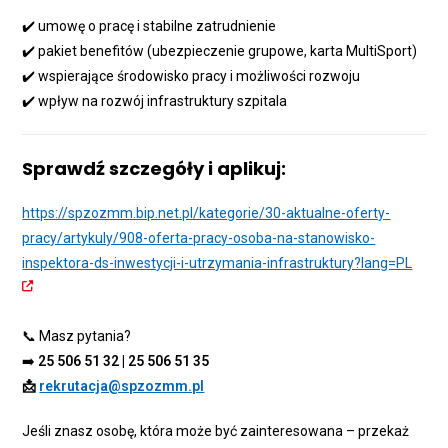
✔️ umowę o pracę i stabilne zatrudnienie
✔️ pakiet benefitów (ubezpieczenie grupowe, karta MultiSport)
✔️ wspierające środowisko pracy i możliwości rozwoju
✔️ wpływ na rozwój infrastruktury szpitala
Sprawdź szczegóły i aplikuj:
https://spzozmm.bip.net.pl/kategorie/30-aktualne-oferty-
pracy/artykuly/908-oferta-pracy-osoba-na-stanowisko-
inspektora-ds-inwestycji-i-utrzymania-infrastruktury?lang=PL
📞 Masz pytania?
➡️
25 506 51 32 | 25 506 51 35
📩
rekrutacja@spzozmm.pl
Jeśli znasz osobę, która może być zainteresowana – przekaż