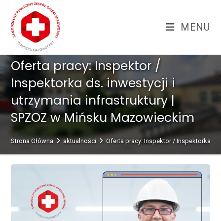
Skip
treści
to
MENU
content
Oferta pracy: Inspektor /
Inspektorka ds. inwestycji i
utrzymania infrastruktury |
SPZOZ w Mińsku Mazowieckim
Strona Główna
aktualności
Oferta pracy: Inspektor / Inspektorka d