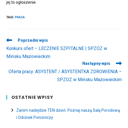
jej to ogłoszenie.
TAGI
:
PRACA
Read
Poprzedni wpis
more
Konkurs ofert – LECZENIE SZPITALNE | SPZOZ w
articles
Mińsku Mazowieckim
Następny wpis
Oferta pracy: ASYSTENT / ASYSTENTKA ZDROWIENIA –
SPZOZ w Mińsku Mazowieckim
OSTATNIE WPISY
Zanim nadejdzie TEN dzień. Poznaj naszą Salę Porodową
i Odcinek Położniczy