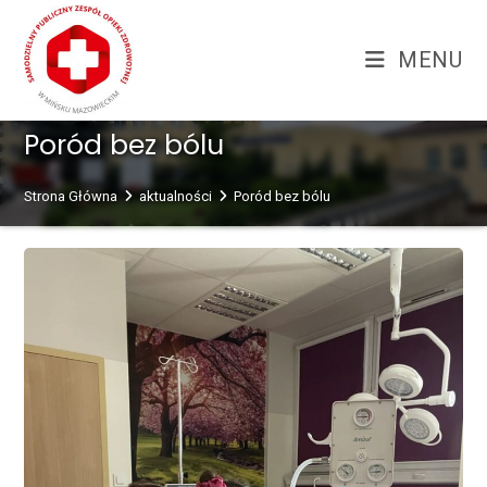
Skip
treści
to
MENU
content
Poród bez bólu
Strona Główna
aktualności
Poród bez bólu