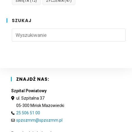
ŚWIĘTA
(12)
ŻYCZENIA
(47)
SZUKAJ
Pre
Esc
to
clo
the
sea
pan
ZNAJDŹ NAS:
Szpital Powiatowy
ul. Szpitalna 37
05-300 Mińsk Mazowiecki
25 506 51 00
spzozmm@spzozmm.pl