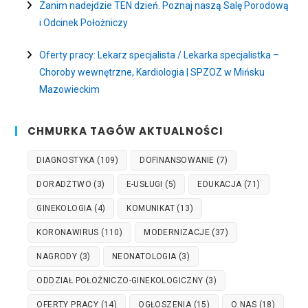
Zanim nadejdzie TEN dzień. Poznaj naszą Salę Porodową
i Odcinek Położniczy
Oferty pracy: Lekarz specjalista / Lekarka specjalistka –
Choroby wewnętrzne, Kardiologia | SPZOZ w Mińsku
Mazowieckim
CHMURKA TAGÓW AKTUALNOŚCI
DIAGNOSTYKA
(109)
DOFINANSOWANIE
(7)
DORADZTWO
(3)
E-USŁUGI
(5)
EDUKACJA
(71)
GINEKOLOGIA
(4)
KOMUNIKAT
(13)
KORONAWIRUS
(110)
MODERNIZACJE
(37)
NAGRODY
(3)
NEONATOLOGIA
(3)
ODDZIAŁ POŁOŻNICZO-GINEKOLOGICZNY
(3)
OFERTY PRACY
(14)
OGŁOSZENIA
(15)
O NAS
(18)