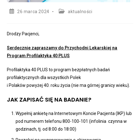
Post
Post
26 marca 2024
aktualności
published:
category:
Drodzy Pacjenci,
Serdecznie zapraszamy do Przychodni Lekarskiej na
Program Profilaktyka 40 PLUS
Profilaktyka 40 PLUS to program bezpłatnych badań
profilaktycznych dla wszystkich Polek
i Polaków powyżej 40. roku życia (nie ma górnej granicy wieku).
JAK ZAPISAĆ SIĘ NA BADANIE?
Wypełnij ankietę na Internetowym Koncie Pacjenta (IKP) lub
pod numerem telefonu 800-100-101 (infolinia czynna w
godzinach, tj. od 8:00 do 18:00)
Poczekaj na wygenerowanie e-skierowania.