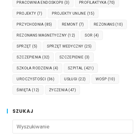
PRACOWNIA ENDOSKOPII
(3)
PROFILAKTYKA
(70)
PROJEKTY
(7)
PROJEKTY UNIJNE
(15)
PRZYCHODNIA
(85)
REMONT
(7)
REZONANS
(10)
REZONANS MAGNETYCZNY
(12)
SOR
(4)
SPRZĘT
(5)
SPRZĘT MEDYCZNY
(25)
SZCZEPIENIA
(32)
SZCZEPIENIE
(3)
SZKOŁA RODZENIA
(4)
SZPITAL
(421)
UROCZYSTOŚCI
(36)
USŁUGI
(22)
WOŚP
(10)
ŚWIĘTA
(12)
ŻYCZENIA
(47)
SZUKAJ
Pre
Esc
to