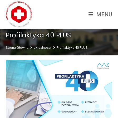
Skip
treści
to
MENU
content
Profilaktyka 40 PLUS
Strona Główna
aktualności
Profilaktyka 40 PLUS