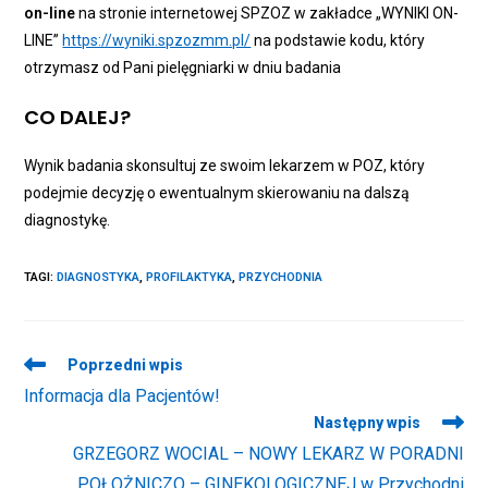
on-line
na stronie internetowej SPZOZ w zakładce „WYNIKI ON-
LINE”
https://wyniki.spzozmm.pl/
na podstawie kodu, który
otrzymasz od Pani pielęgniarki w dniu badania
CO DALEJ?
Wynik badania skonsultuj ze swoim lekarzem w POZ, który
podejmie decyzję o ewentualnym skierowaniu na dalszą
diagnostykę.
TAGI
:
DIAGNOSTYKA
,
PROFILAKTYKA
,
PRZYCHODNIA
Read
Poprzedni wpis
more
Informacja dla Pacjentów!
articles
Następny wpis
GRZEGORZ WOCIAL – NOWY LEKARZ W PORADNI
POŁOŻNICZO – GINEKOLOGICZNEJ w Przychodni