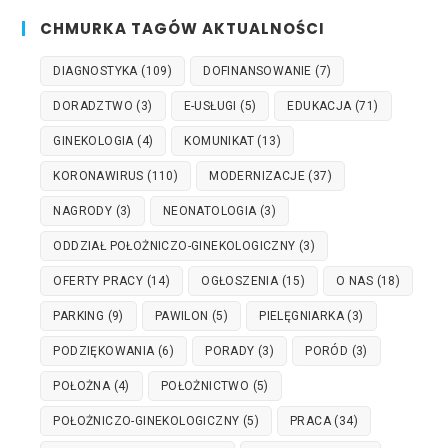
CHMURKA TAGÓW AKTUALNOŚCI
DIAGNOSTYKA
(109)
DOFINANSOWANIE
(7)
DORADZTWO
(3)
E-USŁUGI
(5)
EDUKACJA
(71)
GINEKOLOGIA
(4)
KOMUNIKAT
(13)
KORONAWIRUS
(110)
MODERNIZACJE
(37)
NAGRODY
(3)
NEONATOLOGIA
(3)
ODDZIAŁ POŁOŻNICZO-GINEKOLOGICZNY
(3)
OFERTY PRACY
(14)
OGŁOSZENIA
(15)
O NAS
(18)
PARKING
(9)
PAWILON
(5)
PIELĘGNIARKA
(3)
PODZIĘKOWANIA
(6)
PORADY
(3)
PORÓD
(3)
POŁOŻNA
(4)
POŁOŻNICTWO
(5)
POŁOŻNICZO-GINEKOLOGICZNY
(5)
PRACA
(34)