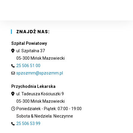
clo
the
sea
pan
ZNAJDŹ NAS:
Szpital Powiatowy
ul. Szpitalna 37
05-300 Mińsk Mazowiecki
25 506 51 00
spzozmm@spzozmm.pl
Przychodnia Lekarska
ul. Tadeusza Kościuszki 9
05-300 Mińsk Mazowiecki
Poniedziałek - Piątek: 07:00 - 19:00
Sobota & Niedziela: Nieczynne
25 506 53 99