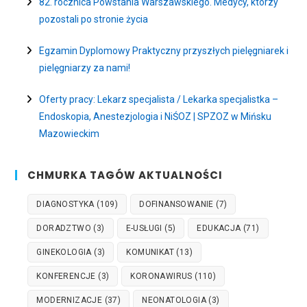
82. rocznica Powstania Warszawskiego. Medycy, którzy
pozostali po stronie życia
Egzamin Dyplomowy Praktyczny przyszłych pielęgniarek i
pielęgniarzy za nami!
Oferty pracy: Lekarz specjalista / Lekarka specjalistka –
Endoskopia, Anestezjologia i NiŚOZ | SPZOZ w Mińsku
Mazowieckim
CHMURKA TAGÓW AKTUALNOŚCI
DIAGNOSTYKA
(109)
DOFINANSOWANIE
(7)
DORADZTWO
(3)
E-USŁUGI
(5)
EDUKACJA
(71)
GINEKOLOGIA
(3)
KOMUNIKAT
(13)
KONFERENCJE
(3)
KORONAWIRUS
(110)
MODERNIZACJE
(37)
NEONATOLOGIA
(3)