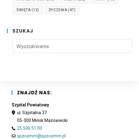
ŚWIĘTA
(12)
ŻYCZENIA
(47)
SZUKAJ
Pre
Esc
to
clo
the
sea
pan
ZNAJDŹ NAS:
Szpital Powiatowy
ul. Szpitalna 37
05-300 Mińsk Mazowiecki
25 506 51 00
spzozmm@spzozmm.pl