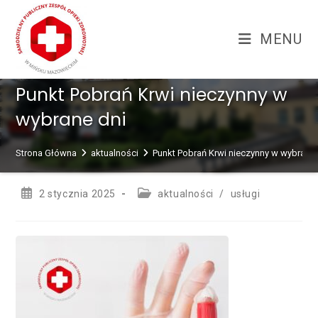
Skip
treści
to
MENU
content
Punkt Pobrań Krwi nieczynny w
wybrane dni
Strona Główna
aktualności
Punkt Pobrań Krwi nieczynny w wybrane 
Post
Post
2 stycznia 2025
aktualności
/
usługi
published:
category: