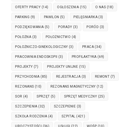
OFERTY PRACY
(14)
OGŁOSZENIA
(15)
O NAS
(18)
PARKING
(9)
PAWILON
(5)
PIELĘGNIARKA
(3)
PODZIĘKOWANIA
(5)
PORADY
(3)
PORÓD
(3)
POŁOŻNA
(3)
POŁOŻNICTWO
(4)
POŁOŻNICZO-GINEKOLOGICZNY
(3)
PRACA
(34)
PRACOWNIA ENDOSKOPII
(3)
PROFILAKTYKA
(69)
PROJEKTY
(7)
PROJEKTY UNIJNE
(15)
PRZYCHODNIA
(85)
REJESTRACJA
(3)
REMONT
(7)
REZONANS
(10)
REZONANS MAGNETYCZNY
(12)
SOR
(4)
SPRZĘT
(5)
SPRZĘT MEDYCZNY
(25)
SZCZEPIENIA
(32)
SZCZEPIENIE
(3)
SZKOŁA RODZENIA
(4)
SZPITAL
(421)
UROCZYSTOŚCI
(36)
USŁUGI
(22)
WOŚP
(10)