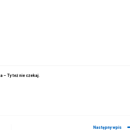
a – Ty też nie czekaj.
Następny wpis