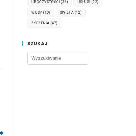
UROCZYSTOŚCI
(36)
USŁUGI
(22)
WOŚP
(10)
ŚWIĘTA
(12)
ŻYCZENIA
(47)
SZUKAJ
Press
Escape
to
close
the
search
panel.