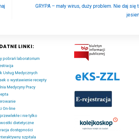
haj
GRYPA – mały wirus, duży problem. Nie daj się t
jesien
DATNE LINKI:
y pobrań laboratorium
estracja
ik Usług Medycznych
ek o wystawienie recepty
nia Medycyny Pracy
cepta
erowanie
i On-line
przewlekłe i nie tylko
wostki dietetyczne
racja dostępności
interaktywny szpitala