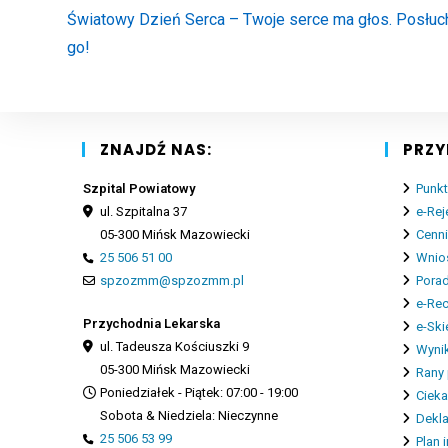
more
Światowy Dzień Serca – Twoje serce ma głos. Posłuc
articles
go!
ZNAJDŹ NAS:
PRZY
Szpital Powiatowy
Punkt
ul. Szpitalna 37
e-Rej
05-300 Mińsk Mazowiecki
Cenn
25 506 51 00
Wnios
spzozmm@spzozmm.pl
Porad
e-Re
Przychodnia Lekarska
e-Ski
ul. Tadeusza Kościuszki 9
Wynik
05-300 Mińsk Mazowiecki
Rany 
Poniedziałek - Piątek: 07:00 - 19:00
Cieka
Sobota & Niedziela: Nieczynne
Dekla
25 506 53 99
Plan 