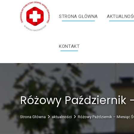
Skip
treści
to
STRONA GŁÓWNA
AKTUALNOŚ
content
KONTAKT
Różowy Październik 
Strona Główna
aktualności
Różowy Październik – Miesiąc Ś