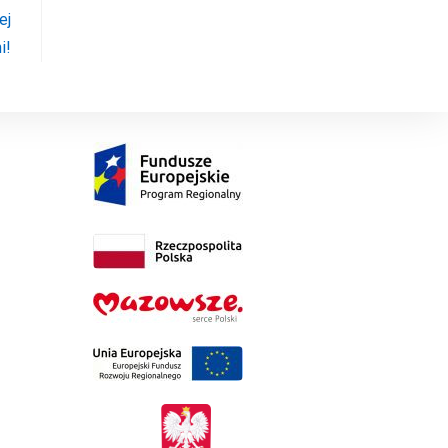
ej
i!