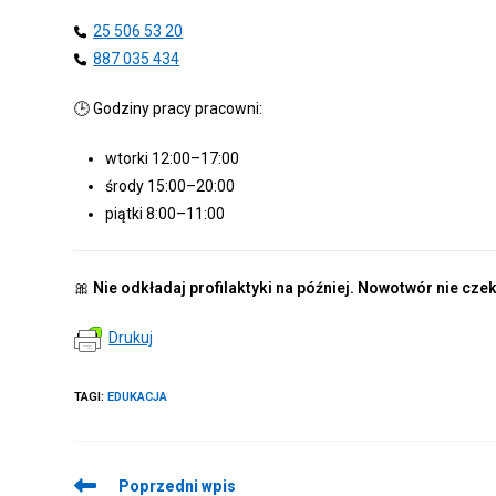
25 506 53 20
887 035 434
🕒 Godziny pracy pracowni:
wtorki 12:00–17:00
środy 15:00–20:00
piątki 8:00–11:00
🎀
Nie odkładaj profilaktyki na później. Nowotwór nie czek
Drukuj
TAGI
:
EDUKACJA
Read
Poprzedni wpis