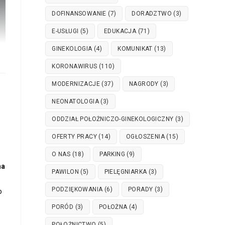
DOFINANSOWANIE
(7)
DORADZTWO
(3)
E-USŁUGI
(5)
EDUKACJA
(71)
GINEKOLOGIA
(4)
KOMUNIKAT
(13)
KORONAWIRUS
(110)
MODERNIZACJE
(37)
NAGRODY
(3)
NEONATOLOGIA
(3)
ODDZIAŁ POŁOŻNICZO-GINEKOLOGICZNY
(3)
OFERTY PRACY
(14)
OGŁOSZENIA
(15)
O NAS
(18)
PARKING
(9)
na
PAWILON
(5)
PIELĘGNIARKA
(3)
PODZIĘKOWANIA
(6)
PORADY
(3)
o
PORÓD
(3)
POŁOŻNA
(4)
POŁOŻNICTWO
(5)