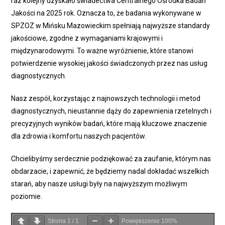
raz kolejny uzyskało świadectwa Centralnego Ośrodka Badań
Jakości na 2025 rok. Oznacza to, że badania wykonywane w
SPZOZ w Mińsku Mazowieckim spełniają najwyższe standardy
jakościowe, zgodne z wymaganiami krajowymi i
międzynarodowymi. To ważne wyróżnienie, które stanowi
potwierdzenie wysokiej jakości świadczonych przez nas usług
diagnostycznych.
Nasz zespół, korzystając z najnowszych technologii i metod
diagnostycznych, nieustannie dąży do zapewnienia rzetelnych i
precyzyjnych wyników badań, które mają kluczowe znaczenie
dla zdrowia i komfortu naszych pacjentów.
Chcielibyśmy serdecznie podziękować za zaufanie, którym nas
obdarzacie, i zapewnić, że będziemy nadal dokładać wszelkich
starań, aby nasze usługi były na najwyższym możliwym
poziomie.
Strona
1
/
1
Powiększenie
100%