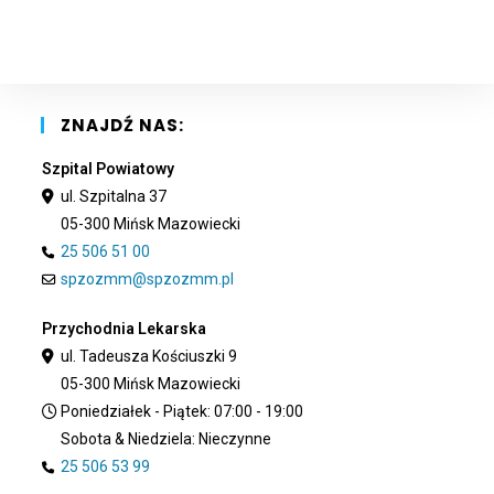
to
clo
the
sea
pan
ZNAJDŹ NAS:
Szpital Powiatowy
ul. Szpitalna 37
05-300 Mińsk Mazowiecki
25 506 51 00
spzozmm@spzozmm.pl
Przychodnia Lekarska
ul. Tadeusza Kościuszki 9
05-300 Mińsk Mazowiecki
Poniedziałek - Piątek: 07:00 - 19:00
Sobota & Niedziela: Nieczynne
25 506 53 99