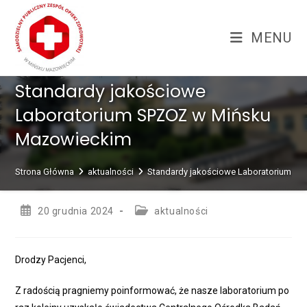
Skip
treści
to
MENU
content
Standardy jakościowe
Laboratorium SPZOZ w Mińsku
Mazowieckim
Strona Główna
aktualności
Standardy jakościowe Laboratorium S
Post
Post
20 grudnia 2024
aktualności
published:
category:
Drodzy Pacjenci,
Z radością pragniemy poinformować, że nasze laboratorium po