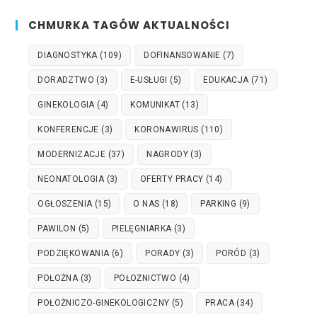
CHMURKA TAGÓW AKTUALNOŚCI
DIAGNOSTYKA
(109)
DOFINANSOWANIE
(7)
DORADZTWO
(3)
E-USŁUGI
(5)
EDUKACJA
(71)
GINEKOLOGIA
(4)
KOMUNIKAT
(13)
KONFERENCJE
(3)
KORONAWIRUS
(110)
MODERNIZACJE
(37)
NAGRODY
(3)
NEONATOLOGIA
(3)
OFERTY PRACY
(14)
OGŁOSZENIA
(15)
O NAS
(18)
PARKING
(9)
PAWILON
(5)
PIELĘGNIARKA
(3)
PODZIĘKOWANIA
(6)
PORADY
(3)
PORÓD
(3)
POŁOŻNA
(3)
POŁOŻNICTWO
(4)
POŁOŻNICZO-GINEKOLOGICZNY
(5)
PRACA
(34)