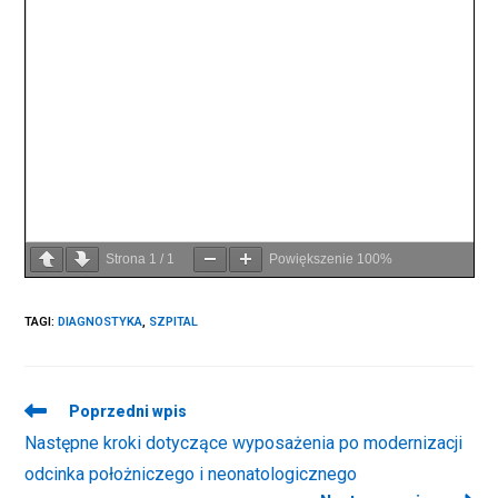
Strona
1
/
1
Powiększenie
100%
TAGI
:
DIAGNOSTYKA
,
SZPITAL
Read
Poprzedni wpis
more
Następne kroki dotyczące wyposażenia po modernizacji
articles
odcinka położniczego i neonatologicznego