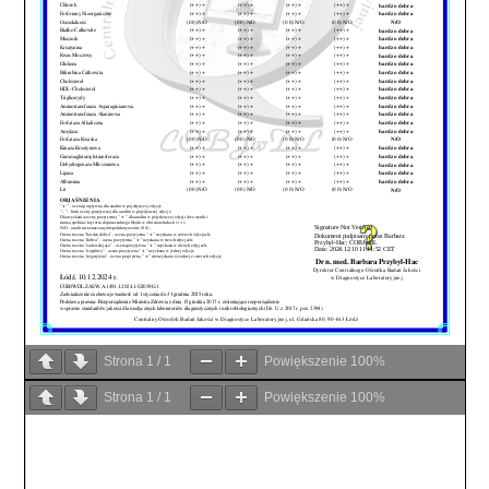
Strona
1
/
1
Powiększenie
100%
Strona
1
/
1
Powiększenie
100%