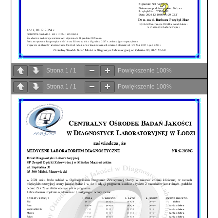
Strona
1
/
1
Powiększenie
100%
Strona
1
/
1
Powiększenie
100%