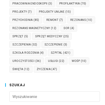
PRACOWNIA ENDOSKOPII
(3)
PROFILAKTYKA
(70)
PROJEKTY
(7)
PROJEKTY UNIJNE
(15)
PRZYCHODNIA
(85)
REMONT
(7)
REZONANS
(10)
REZONANS MAGNETYCZNY
(12)
SOR
(4)
SPRZĘT
(5)
SPRZĘT MEDYCZNY
(25)
SZCZEPIENIA
(32)
SZCZEPIENIE
(3)
SZKOŁA RODZENIA
(4)
SZPITAL
(421)
UROCZYSTOŚCI
(36)
USŁUGI
(22)
WOŚP
(10)
ŚWIĘTA
(12)
ŻYCZENIA
(47)
SZUKAJ
Pre
Esc