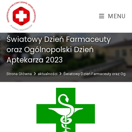
Skip
treści
to
MENU
content
Światowy Dzień Farmaceuty
oraz Ogólnopolski Dzień
Aptekarza 2023
Strona Główna
aktualności
Światowy Dzień Farmaceuty oraz Ogóln