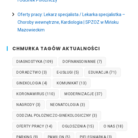
i Odcinek Położniczy
Oferty pracy: Lekarz specjalista / Lekarka specjalistka –
Choroby wewnętrzne, Kardiologia | SPZOZ w Mińsku
Mazowieckim
CHMURKA TAGÓW AKTUALNOŚCI
DIAGNOSTYKA
(109)
DOFINANSOWANIE
(7)
DORADZTWO
(3)
E-USŁUGI
(5)
EDUKACJA
(71)
GINEKOLOGIA
(4)
KOMUNIKAT
(13)
KORONAWIRUS
(110)
MODERNIZACJE
(37)
NAGRODY
(3)
NEONATOLOGIA
(3)
ODDZIAŁ POŁOŻNICZO-GINEKOLOGICZNY
(3)
OFERTY PRACY
(14)
OGŁOSZENIA
(15)
O NAS
(18)
PARKING
(9)
PAWILON
(5)
PIELĘGNIARKA
(3)