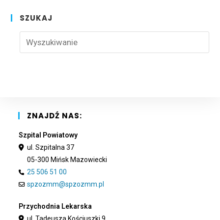
SZUKAJ
Pre
Esc
to
clo
the
sea
pan
ZNAJDŹ NAS:
Szpital Powiatowy
ul. Szpitalna 37
05-300 Mińsk Mazowiecki
25 506 51 00
spzozmm@spzozmm.pl
Przychodnia Lekarska
ul. Tadeusza Kościuszki 9