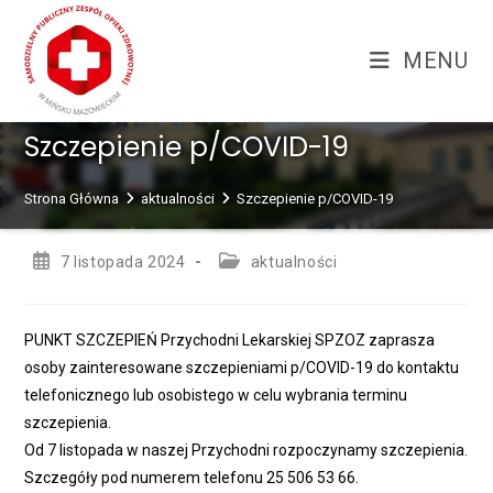
Skip
treści
to
MENU
content
Szczepienie p/COVID-19
Strona Główna
aktualności
Szczepienie p/COVID-19
Post
Post
7 listopada 2024
aktualności
published:
category:
PUNKT SZCZEPIEŃ Przychodni Lekarskiej SPZOZ zaprasza
osoby zainteresowane szczepieniami p/COVID-19 do kontaktu
telefonicznego lub osobistego w celu wybrania terminu
szczepienia.
Od 7 listopada w naszej Przychodni rozpoczynamy szczepienia.
Szczegóły pod numerem telefonu 25 506 53 66.