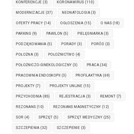
KONFERENCJE
(3)
KORONAWIRUS
(110)
MODERNIZACJE
(37)
NEONATOLOGIA
(3)
OFERTY PRACY
(14)
OGŁOSZENIA
(15)
O NAS
(18)
PARKING
(9)
PAWILON
(5)
PIELĘGNIARKA
(3)
PODZIĘKOWANIA
(5)
PORADY
(3)
PORÓD
(3)
POŁOŻNA
(3)
POŁOŻNICTWO
(4)
POŁOŻNICZO-GINEKOLOGICZNY
(3)
PRACA
(34)
PRACOWNIA ENDOSKOPII
(3)
PROFILAKTYKA
(69)
PROJEKTY
(7)
PROJEKTY UNIJNE
(15)
PRZYCHODNIA
(85)
REJESTRACJA
(3)
REMONT
(7)
REZONANS
(10)
REZONANS MAGNETYCZNY
(12)
SOR
(4)
SPRZĘT
(5)
SPRZĘT MEDYCZNY
(25)
SZCZEPIENIA
(32)
SZCZEPIENIE
(3)