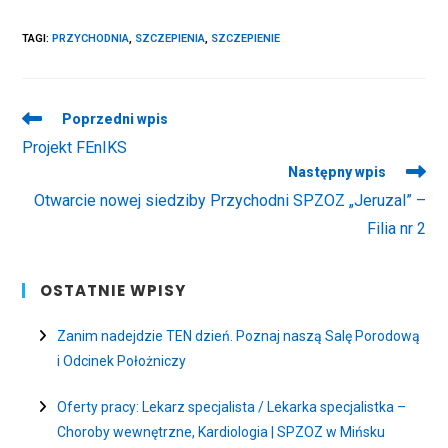
TAGI
:
PRZYCHODNIA
,
SZCZEPIENIA
,
SZCZEPIENIE
Read
Poprzedni wpis
more
Projekt FEnIKS
articles
Następny wpis
Otwarcie nowej siedziby Przychodni SPZOZ „Jeruzal” –
Filia nr 2
OSTATNIE WPISY
Zanim nadejdzie TEN dzień. Poznaj naszą Salę Porodową
i Odcinek Położniczy
Oferty pracy: Lekarz specjalista / Lekarka specjalistka –
Choroby wewnętrzne, Kardiologia | SPZOZ w Mińsku