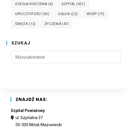
SZKOŁA RODZENIA
(4)
SZPITAL
(421)
UROCZYSTOŚCI
(36)
USŁUGI
(22)
WOŚP
(10)
ŚWIĘTA
(12)
ŻYCZENIA
(47)
SZUKAJ
Pre
Esc
to
clo
the
sea
pan
ZNAJDŹ NAS:
Szpital Powiatowy
ul. Szpitalna 37
05-300 Mińsk Mazowiecki