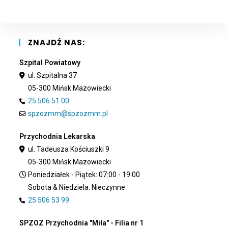
the
sea
pan
ZNAJDŹ NAS:
Szpital Powiatowy
ul. Szpitalna 37
05-300 Mińsk Mazowiecki
25 506 51 00
spzozmm@spzozmm.pl
Przychodnia Lekarska
ul. Tadeusza Kościuszki 9
05-300 Mińsk Mazowiecki
Poniedziałek - Piątek: 07:00 - 19:00
Sobota & Niedziela: Nieczynne
25 506 53 99
SPZOZ Przychodnia "Miła" - Filia nr 1