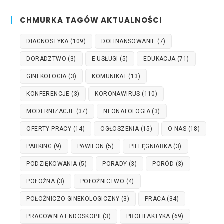
CHMURKA TAGÓW AKTUALNOŚCI
DIAGNOSTYKA
(109)
DOFINANSOWANIE
(7)
DORADZTWO
(3)
E-USŁUGI
(5)
EDUKACJA
(71)
GINEKOLOGIA
(3)
KOMUNIKAT
(13)
KONFERENCJE
(3)
KORONAWIRUS
(110)
MODERNIZACJE
(37)
NEONATOLOGIA
(3)
OFERTY PRACY
(14)
OGŁOSZENIA
(15)
O NAS
(18)
PARKING
(9)
PAWILON
(5)
PIELĘGNIARKA
(3)
PODZIĘKOWANIA
(5)
PORADY
(3)
PORÓD
(3)
POŁOŻNA
(3)
POŁOŻNICTWO
(4)
POŁOŻNICZO-GINEKOLOGICZNY
(3)
PRACA
(34)
PRACOWNIA ENDOSKOPII
(3)
PROFILAKTYKA
(69)