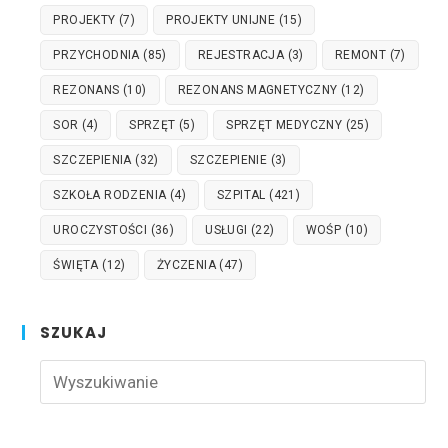
PROJEKTY
(7)
PROJEKTY UNIJNE
(15)
PRZYCHODNIA
(85)
REJESTRACJA
(3)
REMONT
(7)
REZONANS
(10)
REZONANS MAGNETYCZNY
(12)
SOR
(4)
SPRZĘT
(5)
SPRZĘT MEDYCZNY
(25)
SZCZEPIENIA
(32)
SZCZEPIENIE
(3)
SZKOŁA RODZENIA
(4)
SZPITAL
(421)
UROCZYSTOŚCI
(36)
USŁUGI
(22)
WOŚP
(10)
ŚWIĘTA
(12)
ŻYCZENIA
(47)
SZUKAJ
Pre
Esc
to
clo