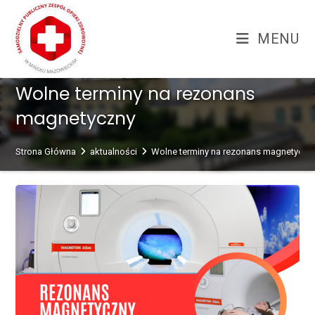
Skip
treści
to
MENU
content
Wolne terminy na rezonans
magnetyczny
Strona Główna
aktualności
Wolne terminy na rezonans magnetyczn