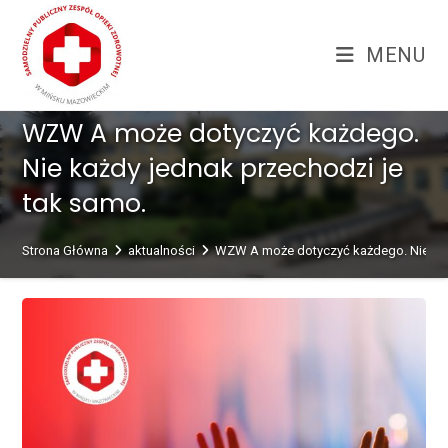
Skip
treści
to
MENU
content
WZW A może dotyczyć każdego.
Nie każdy jednak przechodzi je
tak samo.
Strona Główna
aktualności
WZW A może dotyczyć każdego. Nie każ