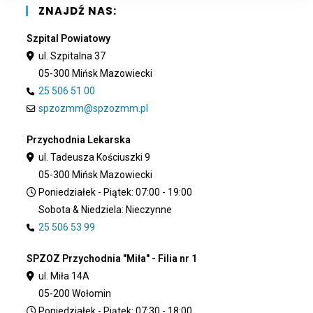
pan
ZNAJDŹ NAS:
Szpital Powiatowy
ul. Szpitalna 37
05-300 Mińsk Mazowiecki
25 506 51 00
spzozmm@spzozmm.pl
Przychodnia Lekarska
ul. Tadeusza Kościuszki 9
05-300 Mińsk Mazowiecki
Poniedziałek - Piątek: 07:00 - 19:00
Sobota & Niedziela: Nieczynne
25 506 53 99
SPZOZ Przychodnia "Miła" - Filia nr 1
ul. Miła 14A
05-200 Wołomin
Poniedziałek - Piątek: 07:30 - 18:00