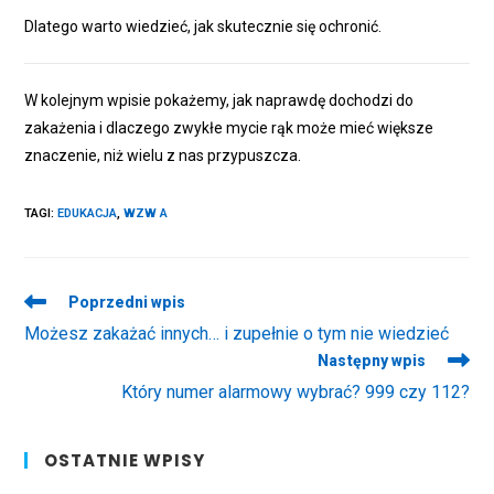
Dlatego warto wiedzieć, jak skutecznie się ochronić.
W kolejnym wpisie pokażemy, jak naprawdę dochodzi do
zakażenia i dlaczego zwykłe mycie rąk może mieć większe
znaczenie, niż wielu z nas przypuszcza.
TAGI
:
EDUKACJA
,
WZW A
Read
Poprzedni wpis
more
Możesz zakażać innych… i zupełnie o tym nie wiedzieć
articles
Następny wpis
Który numer alarmowy wybrać? 999 czy 112?
OSTATNIE WPISY