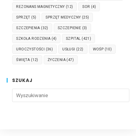
REZONANS MAGNETYCZNY
(12)
SOR
(4)
SPRZĘT
(5)
SPRZĘT MEDYCZNY
(25)
SZCZEPIENIA
(32)
SZCZEPIENIE
(3)
SZKOŁA RODZENIA
(4)
SZPITAL
(421)
UROCZYSTOŚCI
(36)
USŁUGI
(22)
WOŚP
(10)
ŚWIĘTA
(12)
ŻYCZENIA
(47)
SZUKAJ
Pre
Esc
to
clo
the
sea