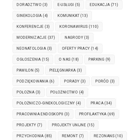
DORADZTWO
(3)
E-USŁUGI
(5)
EDUKACJA
(71)
GINEKOLOGIA
(4)
KOMUNIKAT
(13)
KONFERENCJE
(3)
KORONAWIRUS
(110)
MODERNIZACJE
(37)
NAGRODY
(3)
NEONATOLOGIA
(3)
OFERTY PRACY
(14)
OGŁOSZENIA
(15)
O NAS
(18)
PARKING
(9)
PAWILON
(5)
PIELĘGNIARKA
(3)
PODZIĘKOWANIA
(6)
PORADY
(3)
PORÓD
(3)
POŁOŻNA
(3)
POŁOŻNICTWO
(4)
POŁOŻNICZO-GINEKOLOGICZNY
(4)
PRACA
(34)
PRACOWNIA ENDOSKOPII
(3)
PROFILAKTYKA
(69)
PROJEKTY
(7)
PROJEKTY UNIJNE
(15)
PRZYCHODNIA
(85)
REMONT
(7)
REZONANS
(10)