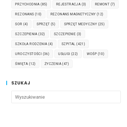
PRZYCHODNIA
(85)
REJESTRACJA
(3)
REMONT
(7)
REZONANS
(10)
REZONANS MAGNETYCZNY
(12)
SOR
(4)
SPRZĘT
(5)
SPRZĘT MEDYCZNY
(25)
SZCZEPIENIA
(32)
SZCZEPIENIE
(3)
SZKOŁA RODZENIA
(4)
SZPITAL
(421)
UROCZYSTOŚCI
(36)
USŁUGI
(22)
WOŚP
(10)
ŚWIĘTA
(12)
ŻYCZENIA
(47)
SZUKAJ
Pre
Esc
to
clo
the