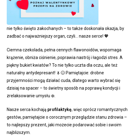
nie tylko święto zakochanych – to także doskonała okazja, by
zadbać o najważniejszy organ, czyli… nasze serce!
💖
Ciemna czekolada, pełna cennych flawonoidów, wspomaga
krążenie, obniża ciśnienie, poprawia nastrój i łagodzi stres. A
piękny bukiet kwiatów? To nie tylko uczta dla oczu, ale też
naturalny antydepresant!
🌷
😊
Pamiętajcie: drobne
przyjemności mogą działać cuda, dlatego warto wybrać się
dzisiaj na spacer – to świetny sposób na poprawę kondycji i
zrelaksowanie umysłu
❄️
.
Nasze serca kochają
profilaktykę
, więc oprócz romantycznych
gestów, pamiętajcie o corocznym przeglądzie stanu zdrowia –
to najlepszy prezent, jaki możecie podarować sobie i swoim
najbliższym.