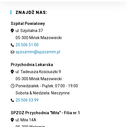
sea
pan
ZNAJDŹ NAS:
Szpital Powiatowy
ul. Szpitalna 37
05-300 Mińsk Mazowiecki
25 506 51 00
spzozmm@spzozmm.pl
Przychodnia Lekarska
ul. Tadeusza Kościuszki 9
05-300 Mińsk Mazowiecki
Poniedziałek - Piątek: 07:00 - 19:00
Sobota & Niedziela: Nieczynne
25 506 53 99
SPZOZ Przychodnia "Miła" - Filia nr 1
ul. Miła 14A