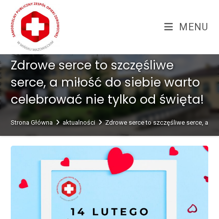
Skip
treści
to
MENU
content
Zdrowe serce to szczęśliwe
serce, a miłość do siebie warto
celebrować nie tylko od święta!
Strona Główna
aktualności
Zdrowe serce to szczęśliwe serce, a mił