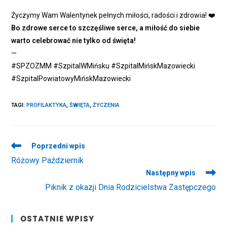
Życzymy Wam Walentynek pełnych miłości, radości i zdrowia!
❤️
Bo zdrowe serce to szczęśliwe serce, a miłość do siebie
warto celebrować nie tylko od święta!
—
#SPZOZMM
#SzpitalWMińsku
#SzpitalMińskMazowiecki
#SzpitalPowiatowyMińskMazowiecki
TAGI
:
PROFILAKTYKA
,
ŚWIĘTA
,
ŻYCZENIA
Read
Poprzedni wpis
more
Różowy Październik
articles
Następny wpis
Piknik z okazji Dnia Rodzicielstwa Zastępczego
OSTATNIE WPISY