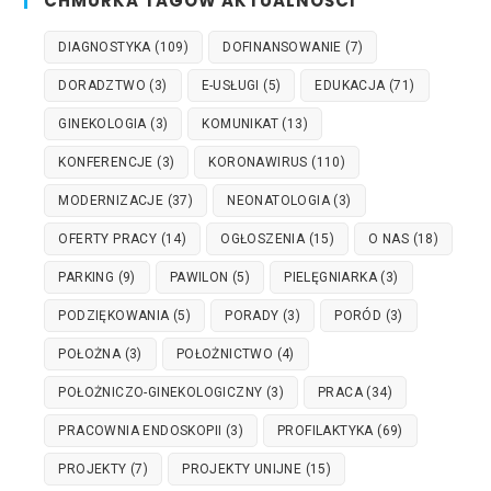
CHMURKA TAGÓW AKTUALNOŚCI
DIAGNOSTYKA
(109)
DOFINANSOWANIE
(7)
DORADZTWO
(3)
E-USŁUGI
(5)
EDUKACJA
(71)
GINEKOLOGIA
(3)
KOMUNIKAT
(13)
KONFERENCJE
(3)
KORONAWIRUS
(110)
MODERNIZACJE
(37)
NEONATOLOGIA
(3)
OFERTY PRACY
(14)
OGŁOSZENIA
(15)
O NAS
(18)
PARKING
(9)
PAWILON
(5)
PIELĘGNIARKA
(3)
PODZIĘKOWANIA
(5)
PORADY
(3)
PORÓD
(3)
POŁOŻNA
(3)
POŁOŻNICTWO
(4)
POŁOŻNICZO-GINEKOLOGICZNY
(3)
PRACA
(34)
PRACOWNIA ENDOSKOPII
(3)
PROFILAKTYKA
(69)
PROJEKTY
(7)
PROJEKTY UNIJNE
(15)