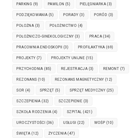
PARKING
(9)
PAWILON
(5)
PIELĘGNIARKA
(3)
PODZIĘKOWANIA
(5)
PORADY
(3)
PORÓD
(3)
POŁOŻNA
(3)
POŁOŻNICTWO
(4)
POŁOŻNICZO-GINEKOLOGICZNY
(3)
PRACA
(34)
PRACOWNIA ENDOSKOPII
(3)
PROFILAKTYKA
(69)
PROJEKTY
(7)
PROJEKTY UNIJNE
(15)
PRZYCHODNIA
(85)
REJESTRACJA
(3)
REMONT
(7)
REZONANS
(10)
REZONANS MAGNETYCZNY
(12)
SOR
(4)
SPRZĘT
(5)
SPRZĘT MEDYCZNY
(25)
SZCZEPIENIA
(32)
SZCZEPIENIE
(3)
SZKOŁA RODZENIA
(4)
SZPITAL
(421)
UROCZYSTOŚCI
(36)
USŁUGI
(22)
WOŚP
(10)
ŚWIĘTA
(12)
ŻYCZENIA
(47)