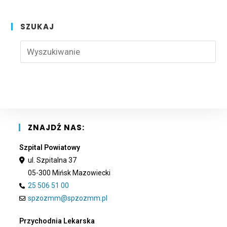
SZUKAJ
Pre
Esc
to
clo
the
sea
pan
ZNAJDŹ NAS:
Szpital Powiatowy
ul. Szpitalna 37
05-300 Mińsk Mazowiecki
25 506 51 00
spzozmm@spzozmm.pl
Przychodnia Lekarska