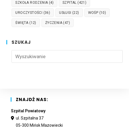
SZKOŁA RODZENIA
(4)
SZPITAL
(421)
UROCZYSTOŚCI
(36)
USŁUGI
(22)
WOŚP
(10)
ŚWIĘTA
(12)
ŻYCZENIA
(47)
SZUKAJ
Pre
Esc
to
clo
the
sea
pan
ZNAJDŹ NAS:
Szpital Powiatowy
ul. Szpitalna 37
05-300 Mińsk Mazowiecki