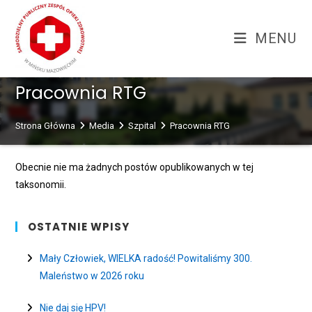
Skip
treści
to
MENU
content
Pracownia RTG
Strona Główna
Media
Szpital
Pracownia RTG
Obecnie nie ma żadnych postów opublikowanych w tej
taksonomii.
OSTATNIE WPISY
Mały Człowiek, WIELKA radość! Powitaliśmy 300.
Maleństwo w 2026 roku
Nie daj się HPV!