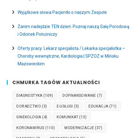
Wyjątkowe słowa Pacjentki o naszym Zespole
Zanim nadejdzie TEN dzień. Poznaj naszą Salę Porodową
i Odcinek Położniczy
Oferty pracy: Lekarz specjalista / Lekarka specjalistka –
Choroby wewnętrzne, Kardiologia | SPZOZ w Mińsku
Mazowieckim
CHMURKA TAGÓW AKTUALNOŚCI
DIAGNOSTYKA
(109)
DOFINANSOWANIE
(7)
DORADZTWO
(3)
E-USŁUGI
(5)
EDUKACJA
(71)
GINEKOLOGIA
(4)
KOMUNIKAT
(13)
KORONAWIRUS
(110)
MODERNIZACJE
(37)