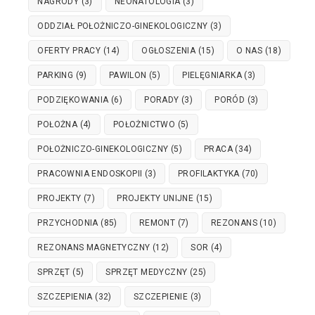
NAGRODY
(3)
NEONATOLOGIA
(3)
ODDZIAŁ POŁOŻNICZO-GINEKOLOGICZNY
(3)
OFERTY PRACY
(14)
OGŁOSZENIA
(15)
O NAS
(18)
PARKING
(9)
PAWILON
(5)
PIELĘGNIARKA
(3)
PODZIĘKOWANIA
(6)
PORADY
(3)
PORÓD
(3)
POŁOŻNA
(4)
POŁOŻNICTWO
(5)
POŁOŻNICZO-GINEKOLOGICZNY
(5)
PRACA
(34)
PRACOWNIA ENDOSKOPII
(3)
PROFILAKTYKA
(70)
PROJEKTY
(7)
PROJEKTY UNIJNE
(15)
PRZYCHODNIA
(85)
REMONT
(7)
REZONANS
(10)
REZONANS MAGNETYCZNY
(12)
SOR
(4)
SPRZĘT
(5)
SPRZĘT MEDYCZNY
(25)
SZCZEPIENIA
(32)
SZCZEPIENIE
(3)