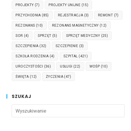
PROJEKTY
(7)
PROJEKTY UNIJNE
(15)
PRZYCHODNIA
(85)
REJESTRACJA
(3)
REMONT
(7)
REZONANS
(10)
REZONANS MAGNETYCZNY
(12)
SOR
(4)
SPRZĘT
(5)
SPRZĘT MEDYCZNY
(25)
SZCZEPIENIA
(32)
SZCZEPIENIE
(3)
SZKOŁA RODZENIA
(4)
SZPITAL
(421)
UROCZYSTOŚCI
(36)
USŁUGI
(22)
WOŚP
(10)
ŚWIĘTA
(12)
ŻYCZENIA
(47)
SZUKAJ
Pre
Esc
to
clo