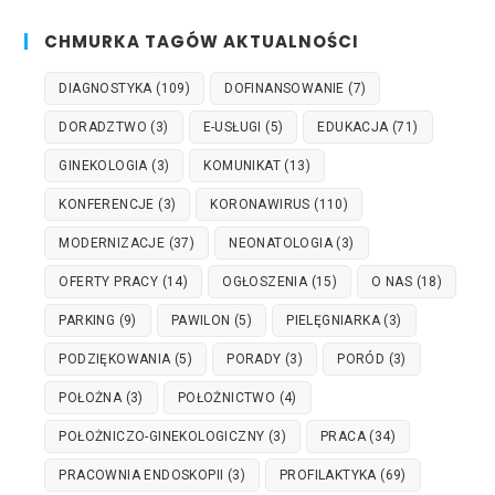
CHMURKA TAGÓW AKTUALNOŚCI
DIAGNOSTYKA
(109)
DOFINANSOWANIE
(7)
DORADZTWO
(3)
E-USŁUGI
(5)
EDUKACJA
(71)
GINEKOLOGIA
(3)
KOMUNIKAT
(13)
KONFERENCJE
(3)
KORONAWIRUS
(110)
MODERNIZACJE
(37)
NEONATOLOGIA
(3)
OFERTY PRACY
(14)
OGŁOSZENIA
(15)
O NAS
(18)
PARKING
(9)
PAWILON
(5)
PIELĘGNIARKA
(3)
PODZIĘKOWANIA
(5)
PORADY
(3)
PORÓD
(3)
POŁOŻNA
(3)
POŁOŻNICTWO
(4)
POŁOŻNICZO-GINEKOLOGICZNY
(3)
PRACA
(34)
PRACOWNIA ENDOSKOPII
(3)
PROFILAKTYKA
(69)