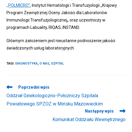
,,POLMICRO”
, Instytut Hematologii i Transfuzjologii ,,Krajowy
Program Zewnętrznej Oceny Jakości dla Laboratoriów
Immunologii Transfuzjologicznej„ oraz uczestniczy w
programach Labuality, RIQAS, INSTAND.
Głównym założeniem jest nieustanne podnoszenie jakości
świadczonych usług laboratoryjnych.
TAGI
:
DIAGNOSTYKA
,
O NAS
,
SZPITAL
Read
Poprzedni wpis
more
Oddział Ginekologiczno-Położniczy Szpitala
articles
Powiatowego SPZOZ w Mińsku Mazowieckim
Następny wpis
Komunikat Oddziału Wewnętrznego