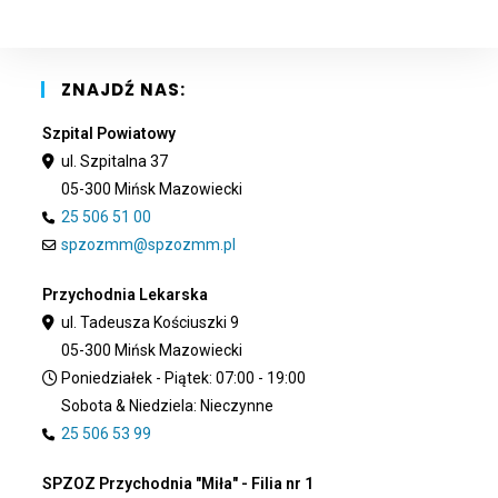
the
sea
pan
ZNAJDŹ NAS:
Szpital Powiatowy
ul. Szpitalna 37
05-300 Mińsk Mazowiecki
25 506 51 00
spzozmm@spzozmm.pl
Przychodnia Lekarska
ul. Tadeusza Kościuszki 9
05-300 Mińsk Mazowiecki
Poniedziałek - Piątek: 07:00 - 19:00
Sobota & Niedziela: Nieczynne
25 506 53 99
SPZOZ Przychodnia "Miła" - Filia nr 1