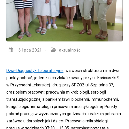
Post
Post
16 lipca 2021
aktualności
published:
category:
Dział Diagnostyki Laboratoryjnej
w swoich strukturach ma dwa
punkty pobrań, jeden z nich zlokalizowany przy ul. Kościuszki 9
w Przychodni Lekarskiej i drugi przy SPZOZ ul. Szpitalna 37,
oraz osiem pracowni: pracownia mikrobiologii, serologii
transfuzjologicznej z bankiem krwi, biochemii, immunochemii,
koagulologii, hematologii i pracownia analityki ogólnej. Punkty
pobrań pracują w wyznaczonych godzinach i realizują pobrania
zarówno u dorosłych jak i dzieci. Pracownia mikrobiologii
pracuje w godzinach 07:30 – 15:05, natomiast pozostałe