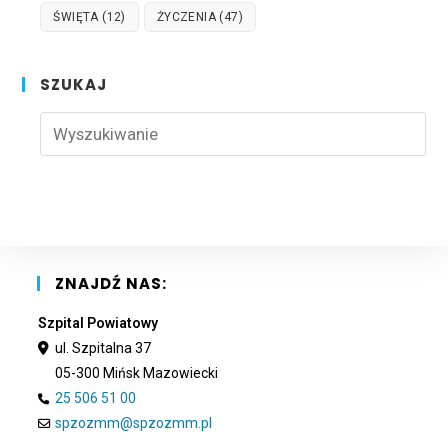
ŚWIĘTA
(12)
ŻYCZENIA
(47)
SZUKAJ
Pre
Esc
to
clo
the
sea
pan
ZNAJDŹ NAS:
Szpital Powiatowy
ul. Szpitalna 37
05-300 Mińsk Mazowiecki
25 506 51 00
spzozmm@spzozmm.pl