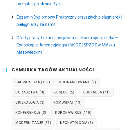
pozostali po stronie życia
Egzamin Dyplomowy Praktyczny przyszłych pielęgniarek i
pielęgniarzy za nami!
Oferty pracy: Lekarz specjalista / Lekarka specjalistka –
Endoskopia, Anestezjologia i NiŚOZ | SPZOZ w Mińsku
Mazowieckim
CHMURKA TAGÓW AKTUALNOŚCI
DIAGNOSTYKA
(109)
DOFINANSOWANIE
(7)
DORADZTWO
(3)
E-USŁUGI
(5)
EDUKACJA
(71)
GINEKOLOGIA
(3)
KOMUNIKAT
(13)
KONFERENCJE
(3)
KORONAWIRUS
(110)
MODERNIZACJE
(37)
NEONATOLOGIA
(3)