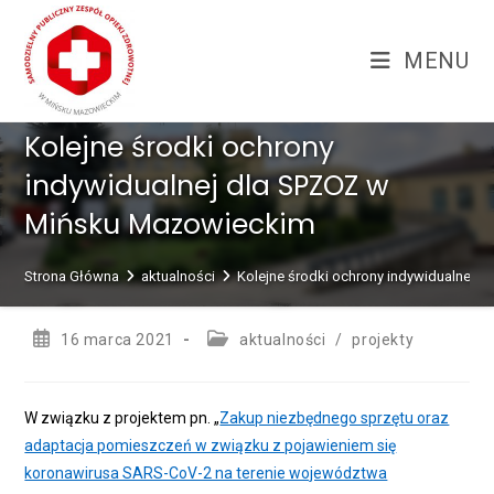
Skip
treści
to
MENU
content
Kolejne środki ochrony
indywidualnej dla SPZOZ w
Mińsku Mazowieckim
Strona Główna
aktualności
Kolejne środki ochrony indywidualnej 
Post
Post
16 marca 2021
aktualności
/
projekty
published:
category:
W związku z projektem pn. „
Zakup niezbędnego sprzętu oraz
adaptacja pomieszczeń w związku z pojawieniem się
koronawirusa SARS-CoV-2 na terenie województwa