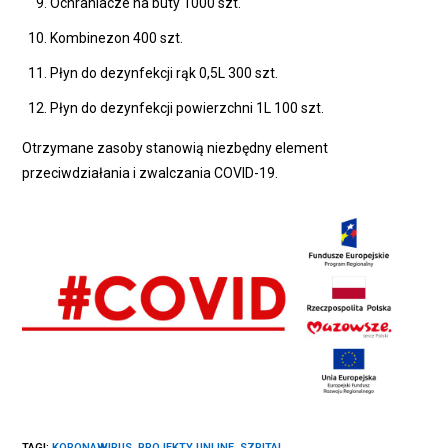
Ochraniacze na buty 1000 szt.
Kombinezon 400 szt.
Płyn do dezynfekcji rąk 0,5L 300 szt.
Płyn do dezynfekcji powierzchni 1L 100 szt.
Otrzymane zasoby stanowią niezbędny element
przeciwdziałania i zwalczania COVID-19.
TAGI
:
KORONAWIRUS
,
PROJEKTY UNIJNE
,
SZPITAL