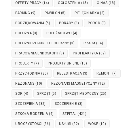
OFERTY PRACY
(14)
OGŁOSZENIA
(15)
O NAS
(18)
PARKING
(9)
PAWILON
(5)
PIELĘGNIARKA
(3)
PODZIĘKOWANIA
(5)
PORADY
(3)
PORÓD
(3)
POŁOŻNA
(3)
POŁOŻNICTWO
(4)
POŁOŻNICZO-GINEKOLOGICZNY
(3)
PRACA
(34)
PRACOWNIA ENDOSKOPII
(3)
PROFILAKTYKA
(69)
PROJEKTY
(7)
PROJEKTY UNIJNE
(15)
PRZYCHODNIA
(85)
REJESTRACJA
(3)
REMONT
(7)
REZONANS
(10)
REZONANS MAGNETYCZNY
(12)
SOR
(4)
SPRZĘT
(5)
SPRZĘT MEDYCZNY
(25)
SZCZEPIENIA
(32)
SZCZEPIENIE
(3)
SZKOŁA RODZENIA
(4)
SZPITAL
(421)
UROCZYSTOŚCI
(36)
USŁUGI
(22)
WOŚP
(10)