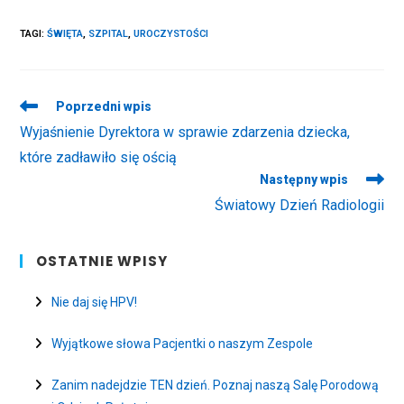
TAGI
:
ŚWIĘTA
,
SZPITAL
,
UROCZYSTOŚCI
Read
Poprzedni wpis
more
Wyjaśnienie Dyrektora w sprawie zdarzenia dziecka,
articles
które zadławiło się ością
Następny wpis
Światowy Dzień Radiologii
OSTATNIE WPISY
Nie daj się HPV!
Wyjątkowe słowa Pacjentki o naszym Zespole
Zanim nadejdzie TEN dzień. Poznaj naszą Salę Porodową