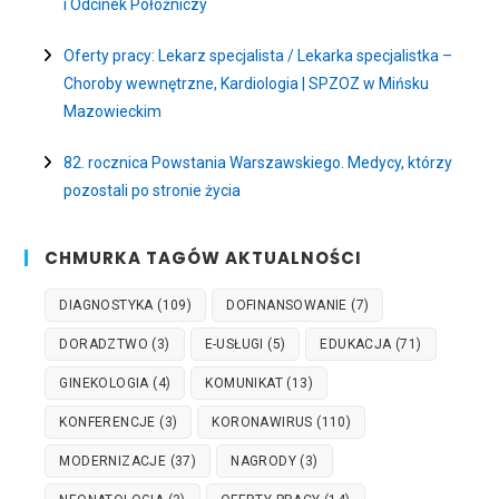
i Odcinek Położniczy
Oferty pracy: Lekarz specjalista / Lekarka specjalistka –
Choroby wewnętrzne, Kardiologia | SPZOZ w Mińsku
Mazowieckim
82. rocznica Powstania Warszawskiego. Medycy, którzy
pozostali po stronie życia
CHMURKA TAGÓW AKTUALNOŚCI
DIAGNOSTYKA
(109)
DOFINANSOWANIE
(7)
DORADZTWO
(3)
E-USŁUGI
(5)
EDUKACJA
(71)
GINEKOLOGIA
(4)
KOMUNIKAT
(13)
KONFERENCJE
(3)
KORONAWIRUS
(110)
MODERNIZACJE
(37)
NAGRODY
(3)