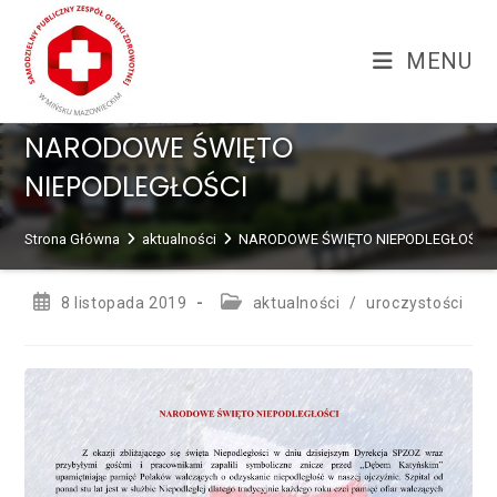
Skip
treści
to
MENU
content
NARODOWE ŚWIĘTO
NIEPODLEGŁOŚCI
Strona Główna
aktualności
NARODOWE ŚWIĘTO NIEPODLEGŁOŚCI
Post
Post
8 listopada 2019
aktualności
/
uroczystości
published:
category: