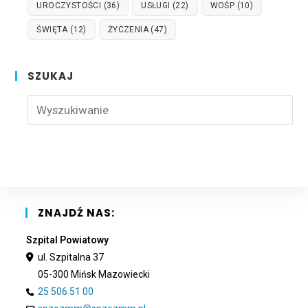
UROCZYSTOŚCI
(36)
USŁUGI
(22)
WOŚP
(10)
ŚWIĘTA
(12)
ŻYCZENIA
(47)
SZUKAJ
Pre
Esc
to
clo
the
sea
pan
ZNAJDŹ NAS:
Szpital Powiatowy
ul. Szpitalna 37
05-300 Mińsk Mazowiecki
25 506 51 00