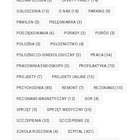
NEONATOLOGIA
(3)
OFERTY PRACY
(14)
OGŁOSZENIA
(15)
O NAS
(18)
PARKING
(9)
PAWILON
(5)
PIELĘGNIARKA
(3)
PODZIĘKOWANIA
(6)
PORADY
(3)
PORÓD
(3)
POŁOŻNA
(3)
POŁOŻNICTWO
(4)
POŁOŻNICZO-GINEKOLOGICZNY
(5)
PRACA
(34)
PRACOWNIA ENDOSKOPII
(3)
PROFILAKTYKA
(70)
PROJEKTY
(7)
PROJEKTY UNIJNE
(15)
PRZYCHODNIA
(85)
REMONT
(7)
REZONANS
(10)
REZONANS MAGNETYCZNY
(12)
SOR
(4)
SPRZĘT
(5)
SPRZĘT MEDYCZNY
(25)
SZCZEPIENIA
(32)
SZCZEPIENIE
(3)
SZKOŁA RODZENIA
(4)
SZPITAL
(421)