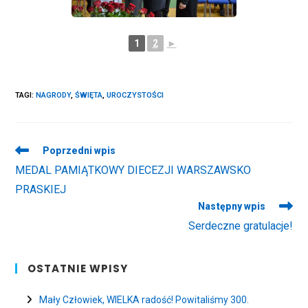
1
2
►
TAGI
:
NAGRODY
,
ŚWIĘTA
,
UROCZYSTOŚCI
Read
Poprzedni wpis
more
MEDAL PAMIĄTKOWY DIECEZJI WARSZAWSKO
articles
PRASKIEJ
Następny wpis
Serdeczne gratulacje!
OSTATNIE WPISY
Mały Człowiek, WIELKA radość! Powitaliśmy 300.