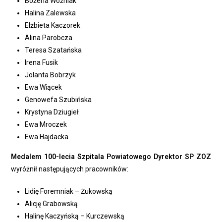
Bożena Woźniak
Halina Zalewska
Elżbieta Kaczorek
Alina Parobcza
Teresa Szatańska
Irena Fusik
Jolanta Bobrzyk
Ewa Wiącek
Genowefa Szubińska
Krystyna Dziugieł
Ewa Mroczek
Ewa Hajdacka
Medalem 100-lecia Szpitala Powiatowego Dyrektor SP ZOZ
wyróżnił następujących pracowników:
Lidię Foremniak – Żukowską
Alicję Grabowską
Halinę Kaczyńską – Kurczewską