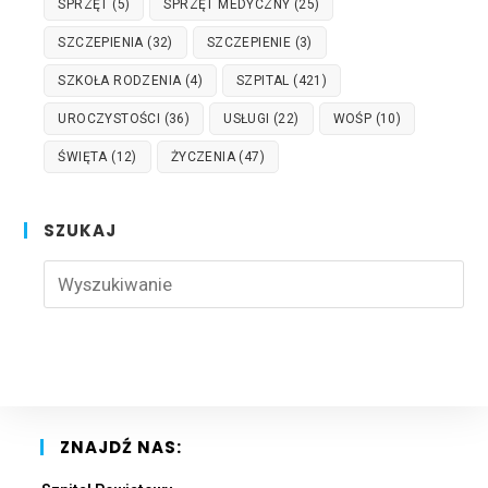
SPRZĘT
(5)
SPRZĘT MEDYCZNY
(25)
SZCZEPIENIA
(32)
SZCZEPIENIE
(3)
SZKOŁA RODZENIA
(4)
SZPITAL
(421)
UROCZYSTOŚCI
(36)
USŁUGI
(22)
WOŚP
(10)
ŚWIĘTA
(12)
ŻYCZENIA
(47)
SZUKAJ
Pre
Esc
to
clo
the
sea
pan
ZNAJDŹ NAS: