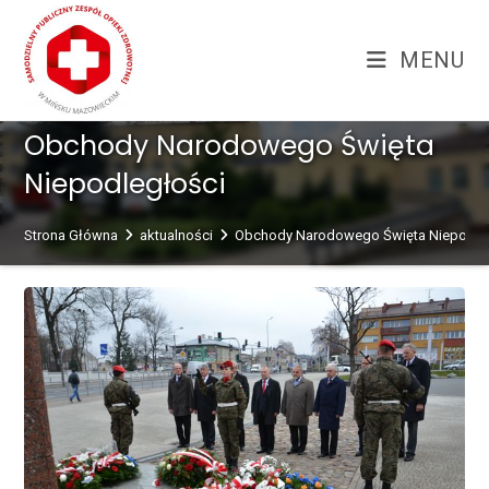
Skip
treści
to
MENU
content
Obchody Narodowego Święta
Niepodległości
Strona Główna
aktualności
Obchody Narodowego Święta Niepodle