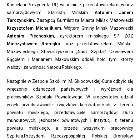
Kancelarii Prezydenta RP, wspólnie z przedstawicielami władz
samorządowych: Starostą Mińskim
Antonim Janem
Tarczyńskim
, Zastępcą Burmistrza Miasta Mińsk Mazowiecki
Krzysztofem Michalikiem
, Wójtem Gminy Mińsk Mazowiecki
Antonim Piechoskim
, dyrektorem mińskiego SP ZOZ
Mieczysławem Romejko
oraz przedstawicielami Mińsko-
Mazowieckiego Stowarzyszenia „Nasz Szpital” Czesławem
Gągolem i Marianem Makowskim oddali hołd tym, którzy
walczyli za wolność Narodu Polskiego.
Następnie w Zespole Szkół im. M. Skłodowskiej-Curie odbyło się
wręczenie odznaczeń państwowych i wyróżnień dla
pracowników Szpitala Powiatowego. W uroczystości udział
wzięli przedstawiciele związków kombatanckich z terenu
powiatu mińskiego, przedstawiciele samorządów, służb
mundurowych, jednostek oświatowych i instytucji z terenu
powiatu mińskiego, a przede wszystkim pracownicy
Szpitala.Prezydent Rzeczypospolitej Polskiej Bronisław