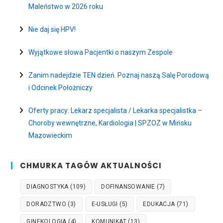
Maleństwo w 2026 roku
Nie daj się HPV!
Wyjątkowe słowa Pacjentki o naszym Zespole
Zanim nadejdzie TEN dzień. Poznaj naszą Salę Porodową
i Odcinek Położniczy
Oferty pracy: Lekarz specjalista / Lekarka specjalistka –
Choroby wewnętrzne, Kardiologia | SPZOZ w Mińsku
Mazowieckim
CHMURKA TAGÓW AKTUALNOŚCI
DIAGNOSTYKA
(109)
DOFINANSOWANIE
(7)
DORADZTWO
(3)
E-USŁUGI
(5)
EDUKACJA
(71)
GINEKOLOGIA
(4)
KOMUNIKAT
(13)