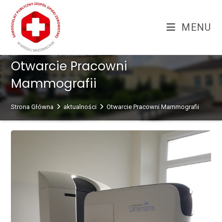
Skip
treści
to
MENU
content
Otwarcie Pracowni
Mammografii
Strona Główna
aktualności
Otwarcie Pracowni Mammografii