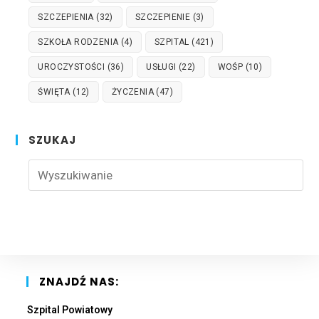
SZCZEPIENIA
(32)
SZCZEPIENIE
(3)
SZKOŁA RODZENIA
(4)
SZPITAL
(421)
UROCZYSTOŚCI
(36)
USŁUGI
(22)
WOŚP
(10)
ŚWIĘTA
(12)
ŻYCZENIA
(47)
SZUKAJ
Pre
Esc
to
clo
the
sea
pan
ZNAJDŹ NAS:
Szpital Powiatowy