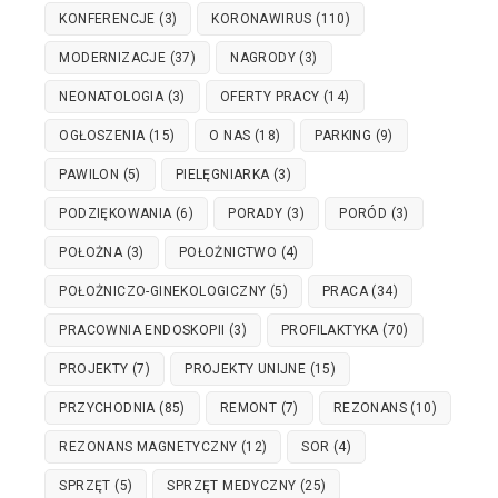
KONFERENCJE
(3)
KORONAWIRUS
(110)
MODERNIZACJE
(37)
NAGRODY
(3)
NEONATOLOGIA
(3)
OFERTY PRACY
(14)
OGŁOSZENIA
(15)
O NAS
(18)
PARKING
(9)
PAWILON
(5)
PIELĘGNIARKA
(3)
PODZIĘKOWANIA
(6)
PORADY
(3)
PORÓD
(3)
POŁOŻNA
(3)
POŁOŻNICTWO
(4)
POŁOŻNICZO-GINEKOLOGICZNY
(5)
PRACA
(34)
PRACOWNIA ENDOSKOPII
(3)
PROFILAKTYKA
(70)
PROJEKTY
(7)
PROJEKTY UNIJNE
(15)
PRZYCHODNIA
(85)
REMONT
(7)
REZONANS
(10)
REZONANS MAGNETYCZNY
(12)
SOR
(4)
SPRZĘT
(5)
SPRZĘT MEDYCZNY
(25)