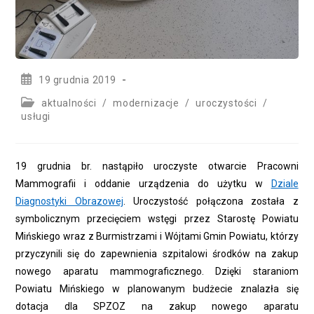
Post
19 grudnia 2019
published:
Post
aktualności
/
modernizacje
/
uroczystości
/
category:
usługi
19 grudnia br. nastąpiło uroczyste otwarcie Pracowni
Mammografii i oddanie urządzenia do użytku w
Dziale
Diagnostyki Obrazowej
. Uroczystość połączona została z
symbolicznym przecięciem wstęgi przez Starostę Powiatu
Mińskiego wraz z Burmistrzami i Wójtami Gmin Powiatu, którzy
przyczynili się do zapewnienia szpitalowi środków na zakup
nowego aparatu mammograficznego. Dzięki staraniom
Powiatu Mińskiego w planowanym budżecie znalazła się
dotacja dla SPZOZ na zakup nowego aparatu