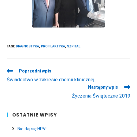
TAGI
:
DIAGNOSTYKA
,
PROFILAKTYKA
,
SZPITAL
Read
Poprzedni wpis
more
Świadectwo w zakresie chemii klinicznej
articles
Następny wpis
Życzenia Świąteczne 2019
OSTATNIE WPISY
Nie daj się HPV!