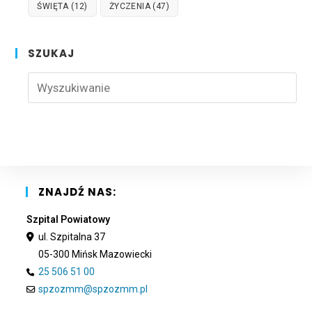
ŚWIĘTA
(12)
ŻYCZENIA
(47)
SZUKAJ
Pre
Esc
to
clo
the
sea
pan
ZNAJDŹ NAS:
Szpital Powiatowy
ul. Szpitalna 37
05-300 Mińsk Mazowiecki
25 506 51 00
spzozmm@spzozmm.pl