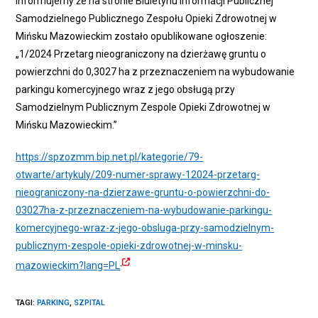
Informujemy że na stronie Biuletynu Informacji Publicznej
Samodzielnego Publicznego Zespołu Opieki Zdrowotnej w
Mińsku Mazowieckim zostało opublikowane ogłoszenie:
„1/2024 Przetarg nieograniczony na dzierżawę gruntu o
powierzchni do 0,3027 ha z przeznaczeniem na wybudowanie
parkingu komercyjnego wraz z jego obsługą przy
Samodzielnym Publicznym Zespole Opieki Zdrowotnej w
Mińsku Mazowieckim.”
https://spzozmm.bip.net.pl/kategorie/79-
otwarte/artykuly/209-numer-sprawy-12024-przetarg-
nieograniczony-na-dzierzawe-gruntu-o-powierzchni-do-
03027ha-z-przeznaczeniem-na-wybudowanie-parkingu-
komercyjnego-wraz-z-jego-obsluga-przy-samodzielnym-
publicznym-zespole-opieki-zdrowotnej-w-minsku-
mazowieckim?lang=PL
TAGI
:
PARKING
,
SZPITAL