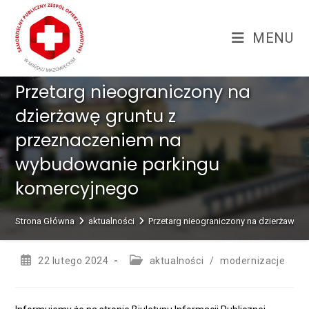
Skip
treści
to
MENU
content
Przetarg nieograniczony na
dzierżawę gruntu z
przeznaczeniem na
wybudowanie parkingu
komercyjnego
Strona Główna
aktualności
Przetarg nieograniczony na dzierżawę 
Post
Post
22 lutego 2024
aktualności
/
modernizacje
published:
category: