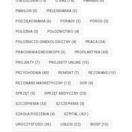
OGŁOSZENIA
(15)
O NAS
(18)
PARKING
(9)
PAWILON
(5)
PIELĘGNIARKA
(3)
PODZIĘKOWANIA
(6)
PORADY
(3)
PORÓD
(3)
POŁOŻNA
(3)
POŁOŻNICTWO
(4)
POŁOŻNICZO-GINEKOLOGICZNY
(4)
PRACA
(34)
PRACOWNIA ENDOSKOPII
(3)
PROFILAKTYKA
(69)
PROJEKTY
(7)
PROJEKTY UNIJNE
(15)
PRZYCHODNIA
(85)
REMONT
(7)
REZONANS
(10)
REZONANS MAGNETYCZNY
(12)
SOR
(4)
SPRZĘT
(5)
SPRZĘT MEDYCZNY
(25)
SZCZEPIENIA
(32)
SZCZEPIENIE
(3)
SZKOŁA RODZENIA
(4)
SZPITAL
(421)
UROCZYSTOŚCI
(36)
USŁUGI
(22)
WOŚP
(10)