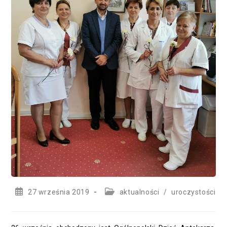
Post
Post
27 września 2019
aktualności
/
uroczystości
published:
category: