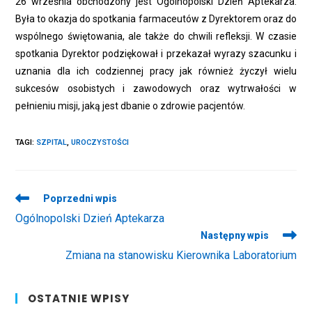
26 września obchodzony jest Ogólnopolski Dzień Aptekarza.
Była to okazja do spotkania farmaceutów z Dyrektorem oraz do
wspólnego świętowania, ale także do chwili refleksji. W czasie
spotkania Dyrektor podziękował i przekazał wyrazy szacunku i
uznania dla ich codziennej pracy jak również życzył wielu
sukcesów osobistych i zawodowych oraz wytrwałości w
pełnieniu misji, jaką jest dbanie o zdrowie pacjentów.
TAGI
:
SZPITAL
,
UROCZYSTOŚCI
Read
Poprzedni wpis
more
Ogólnopolski Dzień Aptekarza
articles
Następny wpis
Zmiana na stanowisku Kierownika Laboratorium
OSTATNIE WPISY