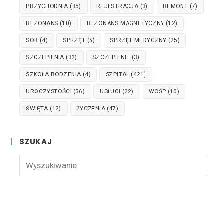
PRZYCHODNIA
(85)
REJESTRACJA
(3)
REMONT
(7)
REZONANS
(10)
REZONANS MAGNETYCZNY
(12)
SOR
(4)
SPRZĘT
(5)
SPRZĘT MEDYCZNY
(25)
SZCZEPIENIA
(32)
SZCZEPIENIE
(3)
SZKOŁA RODZENIA
(4)
SZPITAL
(421)
UROCZYSTOŚCI
(36)
USŁUGI
(22)
WOŚP
(10)
ŚWIĘTA
(12)
ŻYCZENIA
(47)
SZUKAJ
Pre
Esc
to
clo
the