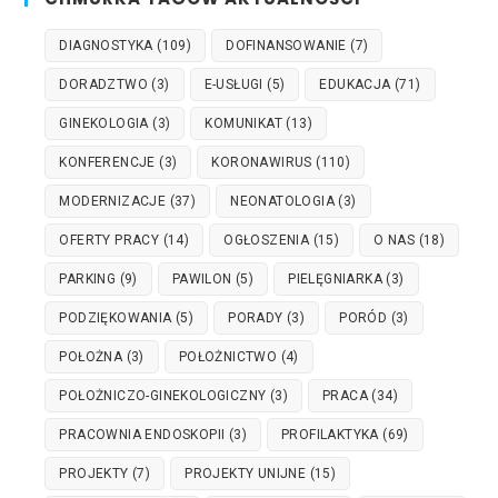
DIAGNOSTYKA
(109)
DOFINANSOWANIE
(7)
DORADZTWO
(3)
E-USŁUGI
(5)
EDUKACJA
(71)
GINEKOLOGIA
(3)
KOMUNIKAT
(13)
KONFERENCJE
(3)
KORONAWIRUS
(110)
MODERNIZACJE
(37)
NEONATOLOGIA
(3)
OFERTY PRACY
(14)
OGŁOSZENIA
(15)
O NAS
(18)
PARKING
(9)
PAWILON
(5)
PIELĘGNIARKA
(3)
PODZIĘKOWANIA
(5)
PORADY
(3)
PORÓD
(3)
POŁOŻNA
(3)
POŁOŻNICTWO
(4)
POŁOŻNICZO-GINEKOLOGICZNY
(3)
PRACA
(34)
PRACOWNIA ENDOSKOPII
(3)
PROFILAKTYKA
(69)
PROJEKTY
(7)
PROJEKTY UNIJNE
(15)