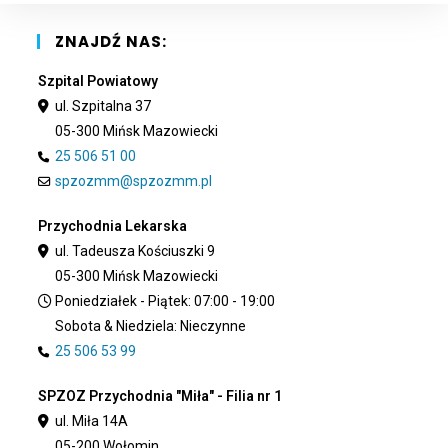
sea
pan
ZNAJDŹ NAS:
Szpital Powiatowy
ul. Szpitalna 37
05-300 Mińsk Mazowiecki
25 506 51 00
spzozmm@spzozmm.pl
Przychodnia Lekarska
ul. Tadeusza Kościuszki 9
05-300 Mińsk Mazowiecki
Poniedziałek - Piątek: 07:00 - 19:00
Sobota & Niedziela: Nieczynne
25 506 53 99
SPZOZ Przychodnia "Miła" - Filia nr 1
ul. Miła 14A
05-200 Wołomin