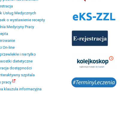
estracja
ik Usług Medycznych
ek o wystawienie recepty
nia Medycyny Pracy
cepta
erowanie
i On-line
przewlekłe i nie tylko
wostki dietetyczne
racja dostępności
interaktywny szpitala
y pracy
a klauzula informacyjna