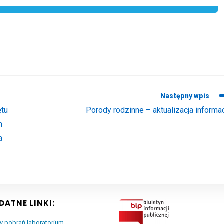
Następny wpis
ętu
Porody rodzinne – aktualizacja informac
m
a
DATNE LINKI:
y pobrań laboratorium