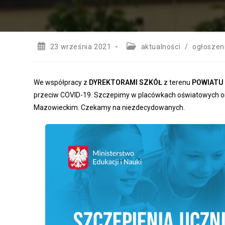
Post
Post
23 września 2021
aktualności
/
ogłoszen
published:
category:
We współpracy z
DYREKTORAMI SZKÓŁ
z terenu
POWIATU
przeciw COVID-19. Szczepimy w placówkach oświatowych ora
Mazowieckim. Czekamy na niezdecydowanych.