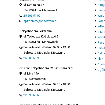
ul. Szpitalna 37
e-Rej
05-300 Mińsk Mazowiecki
Cenn
25 506 51 00
Wnios
spzozmm@spzozmm.pl
Porad
e-Re
Przychodnia Lekarska
e-Ski
ul. Tadeusza Kościuszki 9
Wynik
05-300 Mińsk Mazowiecki
Rany 
Poniedziałek - Piątek: 07:00 - 19:00
Cieka
Sobota & Niedziela: Nieczynne
Dekla
25 506 53 99
Plan 
Ofert
SPZOZ Przychodnia "Miła" - Filia nr 1
Ogóln
ul. Miła 14A
05-200 Wołomin
Poniedziałek - Piątek: 07:30 - 18:00
Sobota & Niedziela: Nieczynne
22 599 65 65