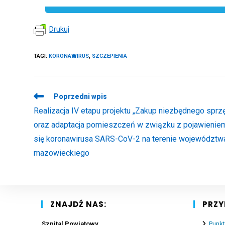
Drukuj
TAGI
:
KORONAWIRUS
,
SZCZEPIENIA
Read
Poprzedni wpis
more
Realizacja IV etapu projektu „Zakup niezbędnego sprz
articles
oraz adaptacja pomieszczeń w związku z pojawienie
się koronawirusa SARS-CoV-2 na terenie województw
mazowieckiego
ZNAJDŹ NAS:
PRZY
Szpital Powiatowy
Punkt