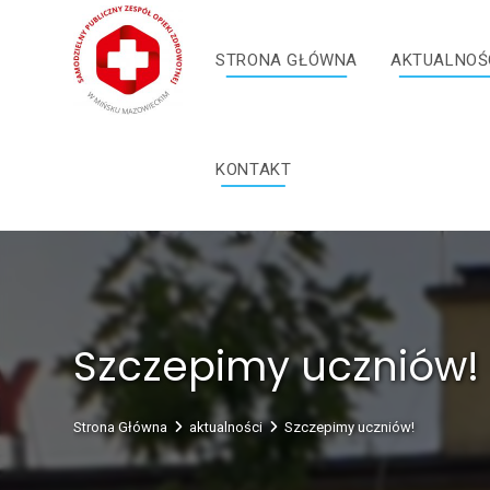
Skip
treści
to
STRONA GŁÓWNA
AKTUALNOŚ
content
KONTAKT
Szczepimy uczniów!
Strona Główna
aktualności
Szczepimy uczniów!