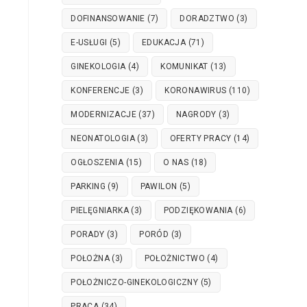
DOFINANSOWANIE
(7)
DORADZTWO
(3)
E-USŁUGI
(5)
EDUKACJA
(71)
GINEKOLOGIA
(4)
KOMUNIKAT
(13)
KONFERENCJE
(3)
KORONAWIRUS
(110)
MODERNIZACJE
(37)
NAGRODY
(3)
NEONATOLOGIA
(3)
OFERTY PRACY
(14)
OGŁOSZENIA
(15)
O NAS
(18)
PARKING
(9)
PAWILON
(5)
PIELĘGNIARKA
(3)
PODZIĘKOWANIA
(6)
PORADY
(3)
PORÓD
(3)
POŁOŻNA
(3)
POŁOŻNICTWO
(4)
POŁOŻNICZO-GINEKOLOGICZNY
(5)
PRACA
(34)