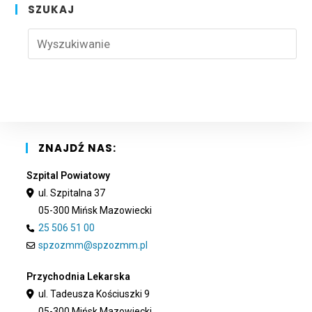
SZUKAJ
Pre
Esc
to
clo
the
sea
pan
ZNAJDŹ NAS:
Szpital Powiatowy
ul. Szpitalna 37
05-300 Mińsk Mazowiecki
25 506 51 00
spzozmm@spzozmm.pl
Przychodnia Lekarska
ul. Tadeusza Kościuszki 9
05-300 Mińsk Mazowiecki