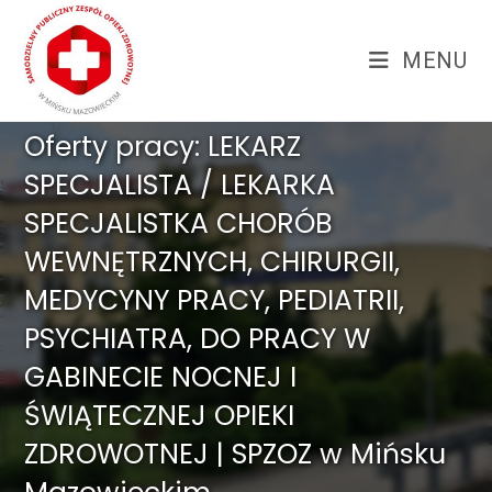
Skip
treści
to
MENU
content
Oferty pracy: LEKARZ
SPECJALISTA / LEKARKA
SPECJALISTKA CHORÓB
WEWNĘTRZNYCH, CHIRURGII,
MEDYCYNY PRACY, PEDIATRII,
PSYCHIATRA, DO PRACY W
GABINECIE NOCNEJ I
ŚWIĄTECZNEJ OPIEKI
ZDROWOTNEJ | SPZOZ w Mińsku