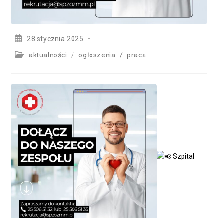
Post
28 stycznia 2025
published:
Post
aktualności
/
ogłoszenia
/
praca
category:
Szpital