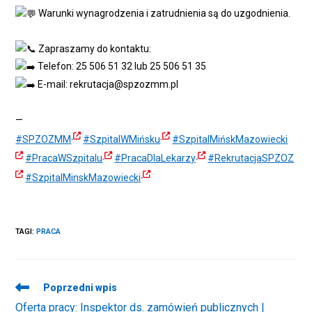
Warunki wynagrodzenia i zatrudnienia są do uzgodnienia.
Zapraszamy do kontaktu:
Telefon: 25 506 51 32 lub 25 506 51 35
E-mail: rekrutacja@spzozmm.pl
—
#SPZOZMM
#SzpitalWMińsku
#SzpitalMińskMazowiecki
#PracaWSzpitalu
#PracaDlaLekarzy
#RekrutacjaSPZOZ
#SzpitalMinskMazowiecki
TAGI
:
PRACA
Read
Poprzedni wpis
more
Oferta pracy: Inspektor ds. zamówień publicznych |