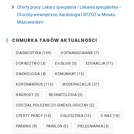
Oferty pracy: Lekarz specjalista / Lekarka specjalistka –
Choroby wewnętrzne, Kardiologia | SPZOZ w Mińsku
Mazowieckim
CHMURKA TAGÓW AKTUALNOŚCI
DIAGNOSTYKA
(109)
DOFINANSOWANIE
(7)
DORADZTWO
(3)
E-USŁUGI
(5)
EDUKACJA
(71)
GINEKOLOGIA
(4)
KOMUNIKAT
(13)
KORONAWIRUS
(110)
MODERNIZACJE
(37)
NAGRODY
(3)
NEONATOLOGIA
(3)
ODDZIAŁ POŁOŻNICZO-GINEKOLOGICZNY
(3)
OFERTY PRACY
(14)
OGŁOSZENIA
(15)
O NAS
(18)
PARKING
(9)
PAWILON
(5)
PIELĘGNIARKA
(3)