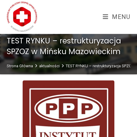
Skip
treści
to
MENU
content
TEST RYNKU – restrukturyzacja
SPZOZ w Mińsku Mazowieckim
Strona Główna
aktualności
TEST RYNKU – restrukturyzacja SPZOZ