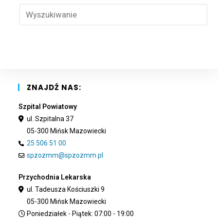
Pre
Esc
to
clo
the
sea
pan
ZNAJDŹ NAS:
Szpital Powiatowy
ul. Szpitalna 37
05-300 Mińsk Mazowiecki
25 506 51 00
spzozmm@spzozmm.pl
Przychodnia Lekarska
ul. Tadeusza Kościuszki 9
05-300 Mińsk Mazowiecki
Poniedziałek - Piątek: 07:00 - 19:00