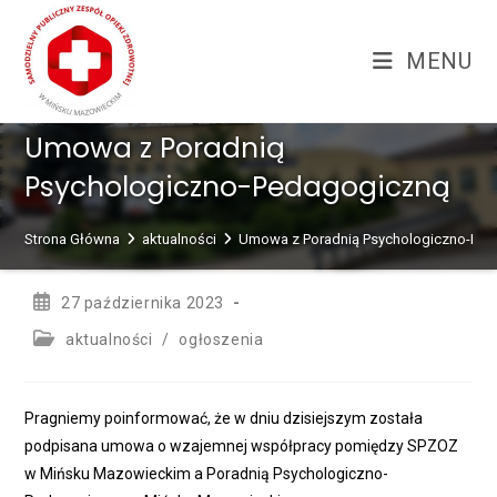
Skip
treści
to
MENU
content
Umowa z Poradnią
Psychologiczno-Pedagogiczną
Strona Główna
aktualności
Umowa z Poradnią Psychologiczno-Pe
Post
27 października 2023
published:
Post
aktualności
/
ogłoszenia
category:
Pragniemy poinformować, że w dniu dzisiejszym została
podpisana umowa o wzajemnej współpracy pomiędzy SPZOZ
w Mińsku Mazowieckim a Poradnią Psychologiczno-