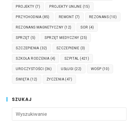
PROJEKTY
(7)
PROJEKTY UNIJNE
(15)
PRZYCHODNIA
(85)
REMONT
(7)
REZONANS
(10)
REZONANS MAGNETYCZNY
(12)
SOR
(4)
SPRZĘT
(5)
SPRZĘT MEDYCZNY
(25)
SZCZEPIENIA
(32)
SZCZEPIENIE
(3)
SZKOŁA RODZENIA
(4)
SZPITAL
(421)
UROCZYSTOŚCI
(36)
USŁUGI
(22)
WOŚP
(10)
ŚWIĘTA
(12)
ŻYCZENIA
(47)
SZUKAJ
Pre
Esc
to