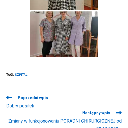
TAGI
:
SZPITAL
Read
Poprzedni wpis
more
Dobry posiłek
articles
Następny wpis
Zmiany w funkcjonowaniu PORADNI CHIRURGICZNEJ od