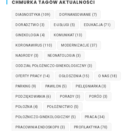
CHMURKA TAGÓW AKTUALNOŚCI
DIAGNOSTYKA
(109)
DOFINANSOWANIE
(7)
DORADZTWO
(3)
E-USŁUGI
(5)
EDUKACJA
(71)
GINEKOLOGIA
(4)
KOMUNIKAT
(13)
KORONAWIRUS
(110)
MODERNIZACJE
(37)
NAGRODY
(3)
NEONATOLOGIA
(3)
ODDZIAŁ POŁOŻNICZO-GINEKOLOGICZNY
(3)
OFERTY PRACY
(14)
OGŁOSZENIA
(15)
O NAS
(18)
PARKING
(9)
PAWILON
(5)
PIELĘGNIARKA
(3)
PODZIĘKOWANIA
(6)
PORADY
(3)
PORÓD
(3)
POŁOŻNA
(4)
POŁOŻNICTWO
(5)
POŁOŻNICZO-GINEKOLOGICZNY
(5)
PRACA
(34)
PRACOWNIA ENDOSKOPII
(3)
PROFILAKTYKA
(70)