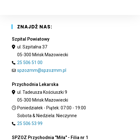
clo
the
sea
pan
ZNAJDŹ NAS:
Szpital Powiatowy
ul. Szpitalna 37
05-300 Mińsk Mazowiecki
25 506 51 00
spzozmm@spzozmm.pl
Przychodnia Lekarska
ul. Tadeusza Kościuszki 9
05-300 Mińsk Mazowiecki
Poniedziałek - Piątek: 07:00 - 19:00
Sobota & Niedziela: Nieczynne
25 506 53 99
SPZOZ Przychodnia "Miła" - Filia nr 1