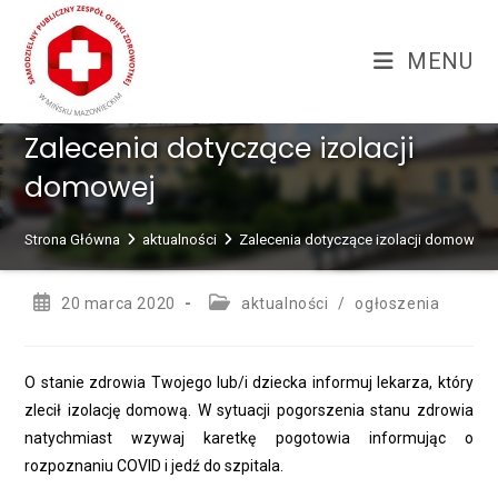
Skip
treści
to
MENU
content
Zalecenia dotyczące izolacji
domowej
Strona Główna
aktualności
Zalecenia dotyczące izolacji domowej
Post
Post
20 marca 2020
aktualności
/
ogłoszenia
published:
category:
O stanie zdrowia Twojego lub/i dziecka informuj lekarza, który
zlecił izolację domową. W sytuacji pogorszenia stanu zdrowia
natychmiast wzywaj karetkę pogotowia informując o
rozpoznaniu COVID i jedź do szpitala.