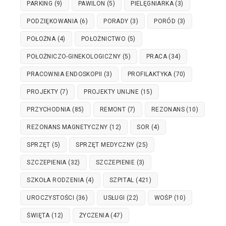
PARKING
(9)
PAWILON
(5)
PIELĘGNIARKA
(3)
PODZIĘKOWANIA
(6)
PORADY
(3)
PORÓD
(3)
POŁOŻNA
(4)
POŁOŻNICTWO
(5)
POŁOŻNICZO-GINEKOLOGICZNY
(5)
PRACA
(34)
PRACOWNIA ENDOSKOPII
(3)
PROFILAKTYKA
(70)
PROJEKTY
(7)
PROJEKTY UNIJNE
(15)
PRZYCHODNIA
(85)
REMONT
(7)
REZONANS
(10)
REZONANS MAGNETYCZNY
(12)
SOR
(4)
SPRZĘT
(5)
SPRZĘT MEDYCZNY
(25)
SZCZEPIENIA
(32)
SZCZEPIENIE
(3)
SZKOŁA RODZENIA
(4)
SZPITAL
(421)
UROCZYSTOŚCI
(36)
USŁUGI
(22)
WOŚP
(10)
ŚWIĘTA
(12)
ŻYCZENIA
(47)