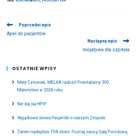
TAGI
:
KORONAWIRUS
,
PROFILAKTYKA
Read
Poprzedni wpis
more
Apel do pacjentów
articles
Następny wpis
Inicjatywa dla szpitala
OSTATNIE WPISY
Mały Człowiek, WIELKA radość! Powitaliśmy 300.
Maleństwo w 2026 roku
Nie daj się HPV!
Wyjątkowe słowa Pacjentki o naszym Zespole
Zanim nadejdzie TEN dzień. Poznaj naszą Salę Porodową