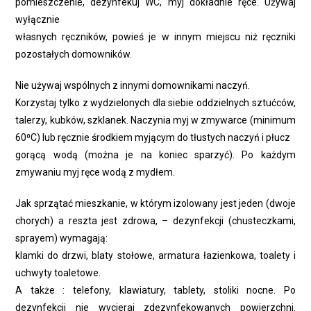
pomieszczenie, dezynfekuj WC, myj dokładnie ręce. Używaj
wyłącznie
własnych ręczników, powieś je w innym miejscu niż ręczniki
pozostałych domowników.
Nie używaj wspólnych z innymi domownikami naczyń.
Korzystaj tylko z wydzielonych dla siebie oddzielnych sztućców,
talerzy, kubków, szklanek. Naczynia myj w zmywarce (minimum
60⁰C) lub ręcznie środkiem myjącym do tłustych naczyń i płucz
gorącą wodą (można je na koniec sparzyć). Po każdym
zmywaniu myj ręce wodą z mydłem.
Jak sprzątać mieszkanie, w którym izolowany jest jeden (dwoje
chorych) a reszta jest zdrowa, – dezynfekcji (chusteczkami,
sprayem) wymagają:
klamki do drzwi, blaty stołowe, armatura łazienkowa, toalety i
uchwyty toaletowe.
A także : telefony, klawiatury, tablety, stoliki nocne. Po
dezynfekcji nie wycieraj zdezynfekowanych powierzchni.