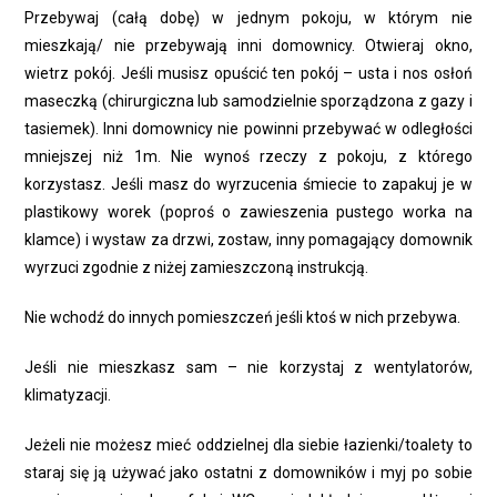
Przebywaj (całą dobę) w jednym pokoju, w którym nie
mieszkają/ nie przebywają inni domownicy. Otwieraj okno,
wietrz pokój. Jeśli musisz opuścić ten pokój – usta i nos osłoń
maseczką (chirurgiczna lub samodzielnie sporządzona z gazy i
tasiemek). Inni domownicy nie powinni przebywać w odległości
mniejszej niż 1m. Nie wynoś rzeczy z pokoju, z którego
korzystasz. Jeśli masz do wyrzucenia śmiecie to zapakuj je w
plastikowy worek (poproś o zawieszenia pustego worka na
klamce) i wystaw za drzwi, zostaw, inny pomagający domownik
wyrzuci zgodnie z niżej zamieszczoną instrukcją.
Nie wchodź do innych pomieszczeń jeśli ktoś w nich przebywa.
Jeśli nie mieszkasz sam – nie korzystaj z wentylatorów,
klimatyzacji.
Jeżeli nie możesz mieć oddzielnej dla siebie łazienki/toalety to
staraj się ją używać jako ostatni z domowników i myj po sobie