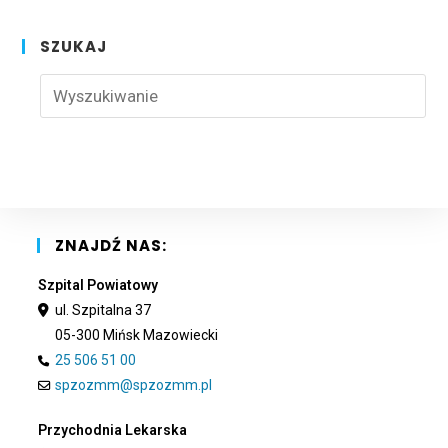
SZUKAJ
Pre
Esc
to
clo
the
sea
pan
ZNAJDŹ NAS:
Szpital Powiatowy
ul. Szpitalna 37
05-300 Mińsk Mazowiecki
25 506 51 00
spzozmm@spzozmm.pl
Przychodnia Lekarska