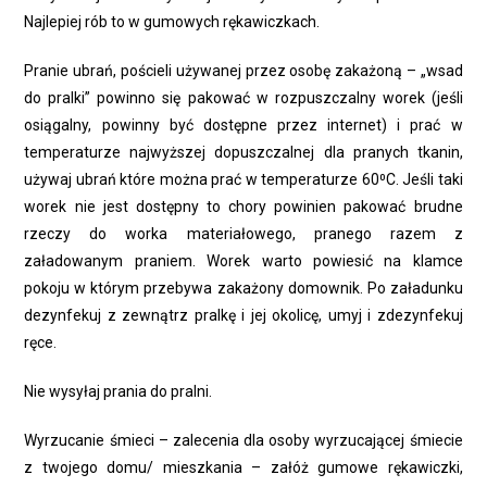
Najlepiej rób to w gumowych rękawiczkach.
Pranie ubrań, pościeli używanej przez osobę zakażoną – „wsad
do pralki” powinno się pakować w rozpuszczalny worek (jeśli
osiągalny, powinny być dostępne przez internet) i prać w
temperaturze najwyższej dopuszczalnej dla pranych tkanin,
używaj ubrań które można prać w temperaturze 60⁰C. Jeśli taki
worek nie jest dostępny to chory powinien pakować brudne
rzeczy do worka materiałowego, pranego razem z
załadowanym praniem. Worek warto powiesić na klamce
pokoju w którym przebywa zakażony domownik. Po załadunku
dezynfekuj z zewnątrz pralkę i jej okolicę, umyj i zdezynfekuj
ręce.
Nie wysyłaj prania do pralni.
Wyrzucanie śmieci – zalecenia dla osoby wyrzucającej śmiecie
z twojego domu/ mieszkania – załóż gumowe rękawiczki,