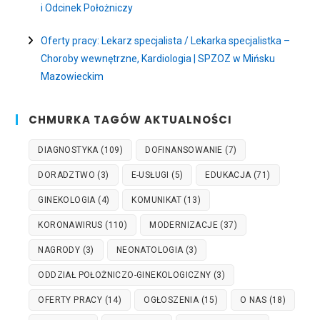
i Odcinek Położniczy
Oferty pracy: Lekarz specjalista / Lekarka specjalistka –
Choroby wewnętrzne, Kardiologia | SPZOZ w Mińsku
Mazowieckim
CHMURKA TAGÓW AKTUALNOŚCI
DIAGNOSTYKA
(109)
DOFINANSOWANIE
(7)
DORADZTWO
(3)
E-USŁUGI
(5)
EDUKACJA
(71)
GINEKOLOGIA
(4)
KOMUNIKAT
(13)
KORONAWIRUS
(110)
MODERNIZACJE
(37)
NAGRODY
(3)
NEONATOLOGIA
(3)
ODDZIAŁ POŁOŻNICZO-GINEKOLOGICZNY
(3)
OFERTY PRACY
(14)
OGŁOSZENIA
(15)
O NAS
(18)