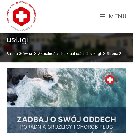
Skip
treści
to
MENU
content
usługi
Strona Główna
Aktualności
aktualności
usługi
Strona 2