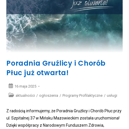
Poradnia Gruźlicy i Chorób
Płuc już otwarta!
Post
16 maja 2025
published:
Post
aktualności
/
ogłoszenia
/
Programy Profilaktyczne
/
usługi
category:
Z radością informujemy, że Poradnia Gruźlicy i Chorób Płuc przy
ul. Szpitalnej 37 w Mińsku Mazowieckim została uruchomiona!
Dzięki współpracy z Narodowym Funduszem Zdrowia,