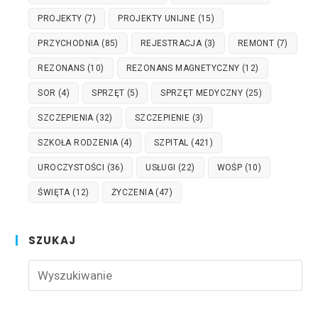
PROJEKTY
(7)
PROJEKTY UNIJNE
(15)
PRZYCHODNIA
(85)
REJESTRACJA
(3)
REMONT
(7)
REZONANS
(10)
REZONANS MAGNETYCZNY
(12)
SOR
(4)
SPRZĘT
(5)
SPRZĘT MEDYCZNY
(25)
SZCZEPIENIA
(32)
SZCZEPIENIE
(3)
SZKOŁA RODZENIA
(4)
SZPITAL
(421)
UROCZYSTOŚCI
(36)
USŁUGI
(22)
WOŚP
(10)
ŚWIĘTA
(12)
ŻYCZENIA
(47)
SZUKAJ
Pre
Esc
to