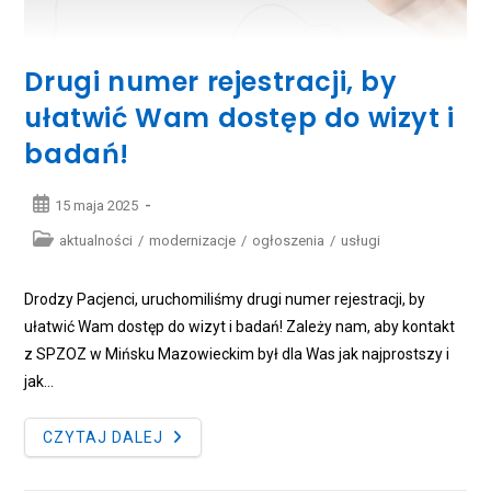
Drugi numer rejestracji, by
ułatwić Wam dostęp do wizyt i
badań!
Post
15 maja 2025
published:
Post
aktualności
/
modernizacje
/
ogłoszenia
/
usługi
category:
Drodzy Pacjenci, uruchomiliśmy drugi numer rejestracji, by
ułatwić Wam dostęp do wizyt i badań! Zależy nam, aby kontakt
z SPZOZ w Mińsku Mazowieckim był dla Was jak najprostszy i
jak…
DRUGI
CZYTAJ DALEJ
NUMER
REJESTRACJI,
BY