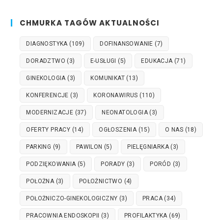
CHMURKA TAGÓW AKTUALNOŚCI
DIAGNOSTYKA
(109)
DOFINANSOWANIE
(7)
DORADZTWO
(3)
E-USŁUGI
(5)
EDUKACJA
(71)
GINEKOLOGIA
(3)
KOMUNIKAT
(13)
KONFERENCJE
(3)
KORONAWIRUS
(110)
MODERNIZACJE
(37)
NEONATOLOGIA
(3)
OFERTY PRACY
(14)
OGŁOSZENIA
(15)
O NAS
(18)
PARKING
(9)
PAWILON
(5)
PIELĘGNIARKA
(3)
PODZIĘKOWANIA
(5)
PORADY
(3)
PORÓD
(3)
POŁOŻNA
(3)
POŁOŻNICTWO
(4)
POŁOŻNICZO-GINEKOLOGICZNY
(3)
PRACA
(34)
PRACOWNIA ENDOSKOPII
(3)
PROFILAKTYKA
(69)