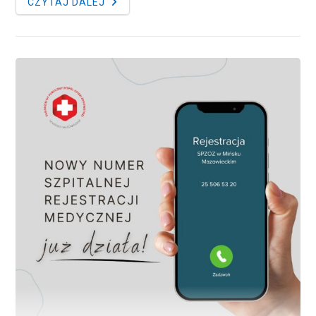
OPIEKA
CZYTAJ DALEJ
KOORDYNOWANA
JUŻ
DOSTĘPNA
W
SPZOZ
W
MIŃSKU
MAZOWIECKIM