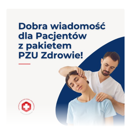
UŁATWIĆ
WAM
DOSTĘP
DO
WIZYT
I
BADAŃ!