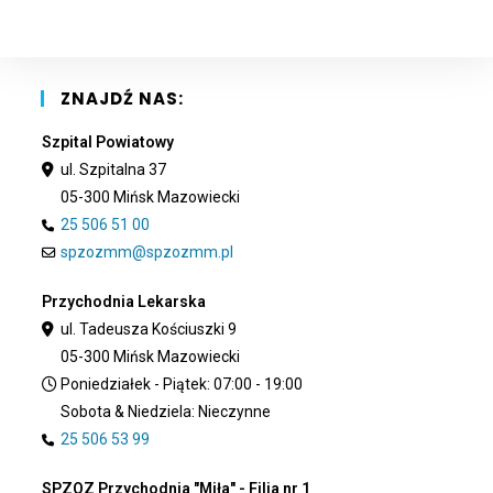
clo
the
sea
pan
ZNAJDŹ NAS:
Szpital Powiatowy
ul. Szpitalna 37
05-300 Mińsk Mazowiecki
25 506 51 00
spzozmm@spzozmm.pl
Przychodnia Lekarska
ul. Tadeusza Kościuszki 9
05-300 Mińsk Mazowiecki
Poniedziałek - Piątek: 07:00 - 19:00
Sobota & Niedziela: Nieczynne
25 506 53 99
SPZOZ Przychodnia "Miła" - Filia nr 1