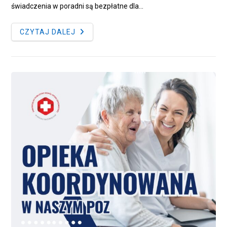
świadczenia w poradni są bezpłatne dla…
PORADNIA
CZYTAJ DALEJ
GRUŹLICY
I
CHORÓB
PŁUC
JUŻ
OTWARTA!