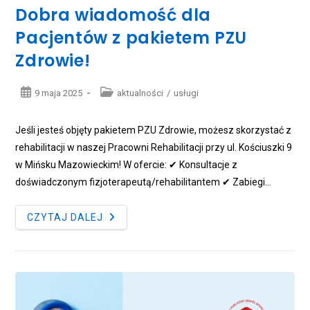
Dobra wiadomość dla
Pacjentów z pakietem PZU
Zdrowie!
Post
Post
9 maja 2025
aktualności
/
usługi
published:
category:
Jeśli jesteś objęty pakietem PZU Zdrowie, możesz skorzystać z
rehabilitacji w naszej Pracowni Rehabilitacji przy ul. Kościuszki 9
w Mińsku Mazowieckim! W ofercie: ✔ Konsultacje z
doświadczonym fizjoterapeutą/rehabilitantem ✔ Zabiegi…
DOBRA
CZYTAJ DALEJ
WIADOMOŚĆ
DLA
PACJENTÓW
Z
PAKIETEM
PZU
ZDROWIE!