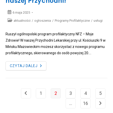
naszej Przychodni!
Post
6 maja 2025
published:
Post
aktualności
/
ogłoszenia
/
Programy Profilaktyczne
/
usługi
category:
Ruszył ogólnopolski program profilaktyczny NFZ – Moje
Zdrowie! W naszej Przychodni Lekarskiej przy ul. Kościuszki 9 w
Mińsku Mazowieckim możesz skorzystać z nowego programu
profilaktycznego, skierowanego do osób powyżej 20.…
NOWY
CZYTAJ DALEJ
PROGRAM
PROFILAKTYCZNY
MOJE
ZDROWIE
JUŻ
DOSTĘPNY
W
1
2
3
4
5
Go to the previous page
NASZEJ
PRZYCHODNI!
…
16
Go to th