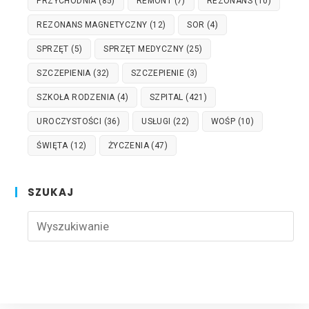
PRZYCHODNIA
(85)
REMONT
(7)
REZONANS
(10)
REZONANS MAGNETYCZNY
(12)
SOR
(4)
SPRZĘT
(5)
SPRZĘT MEDYCZNY
(25)
SZCZEPIENIA
(32)
SZCZEPIENIE
(3)
SZKOŁA RODZENIA
(4)
SZPITAL
(421)
UROCZYSTOŚCI
(36)
USŁUGI
(22)
WOŚP
(10)
ŚWIĘTA
(12)
ŻYCZENIA
(47)
SZUKAJ
Pre
Esc
to
clo
the
sea