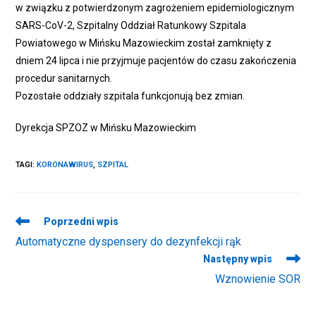
w związku z potwierdzonym zagrożeniem epidemiologicznym
SARS-CoV-2, Szpitalny Oddział Ratunkowy Szpitala
Powiatowego w Mińsku Mazowieckim został zamknięty z
dniem 24 lipca i nie przyjmuje pacjentów do czasu zakończenia
procedur sanitarnych.
Pozostałe oddziały szpitala funkcjonują bez zmian.
Dyrekcja SPZOZ w Mińsku Mazowieckim
TAGI
:
KORONAWIRUS
,
SZPITAL
Read
Poprzedni wpis
more
Automatyczne dyspensery do dezynfekcji rąk
articles
Następny wpis
Wznowienie SOR