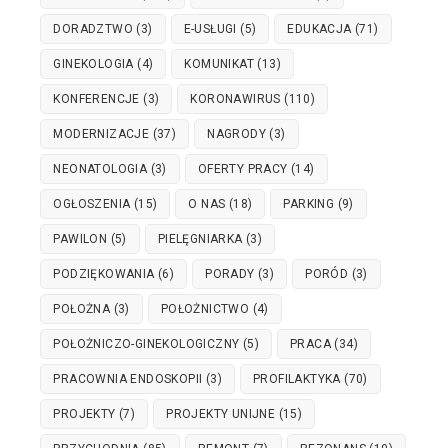
DORADZTWO
(3)
E-USŁUGI
(5)
EDUKACJA
(71)
GINEKOLOGIA
(4)
KOMUNIKAT
(13)
KONFERENCJE
(3)
KORONAWIRUS
(110)
MODERNIZACJE
(37)
NAGRODY
(3)
NEONATOLOGIA
(3)
OFERTY PRACY
(14)
OGŁOSZENIA
(15)
O NAS
(18)
PARKING
(9)
PAWILON
(5)
PIELĘGNIARKA
(3)
PODZIĘKOWANIA
(6)
PORADY
(3)
PORÓD
(3)
POŁOŻNA
(3)
POŁOŻNICTWO
(4)
POŁOŻNICZO-GINEKOLOGICZNY
(5)
PRACA
(34)
PRACOWNIA ENDOSKOPII
(3)
PROFILAKTYKA
(70)
PROJEKTY
(7)
PROJEKTY UNIJNE
(15)