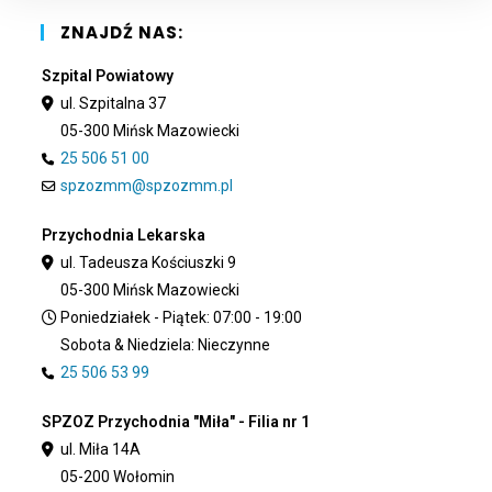
pan
ZNAJDŹ NAS:
Szpital Powiatowy
ul. Szpitalna 37
05-300 Mińsk Mazowiecki
25 506 51 00
spzozmm@spzozmm.pl
Przychodnia Lekarska
ul. Tadeusza Kościuszki 9
05-300 Mińsk Mazowiecki
Poniedziałek - Piątek: 07:00 - 19:00
Sobota & Niedziela: Nieczynne
25 506 53 99
SPZOZ Przychodnia "Miła" - Filia nr 1
ul. Miła 14A
05-200 Wołomin