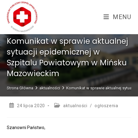
Skip
treści
to
MENU
content
Komunikat w sprawie aktualnej
sytuacji epidemicznej w
Szpitalu Powiatowym w Mińsku
Mazowieckim
Strona Główna
aktualności
Komunikat w sprawie aktualnej sytuacj
Post
Post
24 lipca 2020
aktualności
/
ogłoszenia
published:
category:
Szanowni Państwo,