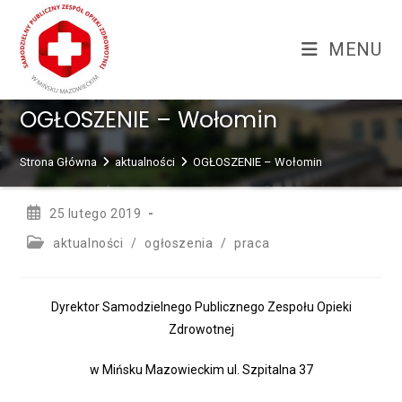
Skip
treści
to
MENU
content
OGŁOSZENIE – Wołomin
Strona Główna
aktualności
OGŁOSZENIE – Wołomin
Post
25 lutego 2019
published:
Post
aktualności
/
ogłoszenia
/
praca
category:
Dyrektor Samodzielnego Publicznego Zespołu Opieki
Zdrowotnej
w Mińsku Mazowieckim ul. Szpitalna 37