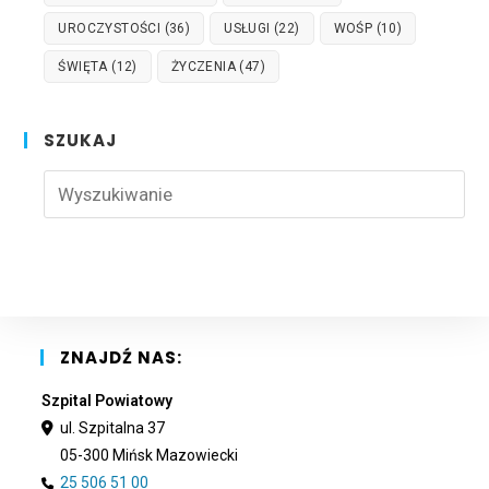
UROCZYSTOŚCI
(36)
USŁUGI
(22)
WOŚP
(10)
ŚWIĘTA
(12)
ŻYCZENIA
(47)
SZUKAJ
Pre
Esc
to
clo
the
sea
pan
ZNAJDŹ NAS:
Szpital Powiatowy
ul. Szpitalna 37
05-300 Mińsk Mazowiecki
25 506 51 00