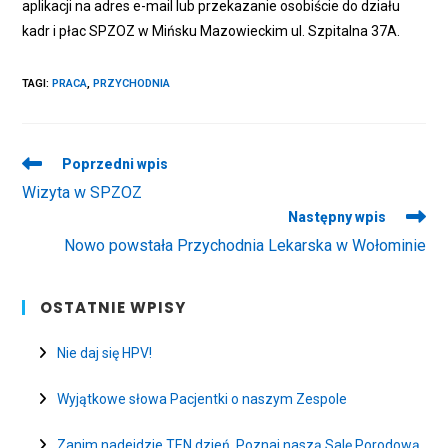
aplikacji na adres e-mail lub przekazanie osobiście do działu
kadr i płac SPZOZ w Mińsku Mazowieckim ul. Szpitalna 37A.
TAGI
:
PRACA
,
PRZYCHODNIA
Read
Poprzedni wpis
more
Wizyta w SPZOZ
articles
Następny wpis
Nowo powstała Przychodnia Lekarska w Wołominie
OSTATNIE WPISY
Nie daj się HPV!
Wyjątkowe słowa Pacjentki o naszym Zespole
Zanim nadejdzie TEN dzień. Poznaj naszą Salę Porodową