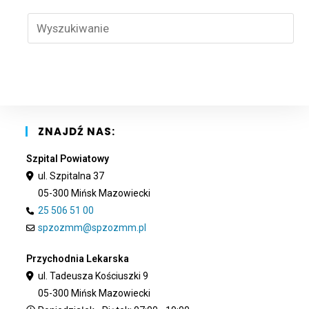
Pre
Esc
to
clo
the
sea
pan
ZNAJDŹ NAS:
Szpital Powiatowy
ul. Szpitalna 37
05-300 Mińsk Mazowiecki
25 506 51 00
spzozmm@spzozmm.pl
Przychodnia Lekarska
ul. Tadeusza Kościuszki 9
05-300 Mińsk Mazowiecki