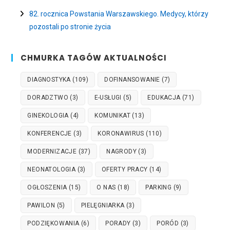
82. rocznica Powstania Warszawskiego. Medycy, którzy
pozostali po stronie życia
CHMURKA TAGÓW AKTUALNOŚCI
DIAGNOSTYKA
(109)
DOFINANSOWANIE
(7)
DORADZTWO
(3)
E-USŁUGI
(5)
EDUKACJA
(71)
GINEKOLOGIA
(4)
KOMUNIKAT
(13)
KONFERENCJE
(3)
KORONAWIRUS
(110)
MODERNIZACJE
(37)
NAGRODY
(3)
NEONATOLOGIA
(3)
OFERTY PRACY
(14)
OGŁOSZENIA
(15)
O NAS
(18)
PARKING
(9)
PAWILON
(5)
PIELĘGNIARKA
(3)
PODZIĘKOWANIA
(6)
PORADY
(3)
PORÓD
(3)