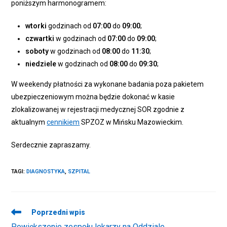
poniższym harmonogramem:
wtorki
godzinach od
07:00
do
09:00
;
czwartki
w godzinach od
07:00
do
09:00
;
soboty
w godzinach od
08:00
do
11:30
;
niedziele
w godzinach od
08:00
do
09:30
;
W weekendy płatności za wykonane badania poza pakietem
ubezpieczeniowym można będzie dokonać w kasie
zlokalizowanej w rejestracji medycznej SOR zgodnie z
aktualnym
cennikiem
SPZOZ w Mińsku Mazowieckim.
Serdecznie zapraszamy.
TAGI
:
DIAGNOSTYKA
,
SZPITAL
Read
Poprzedni wpis
more
Powiększenie zespołu lekarzy na Oddziale