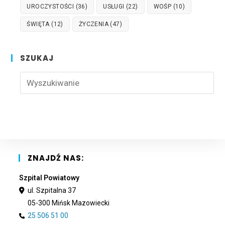
UROCZYSTOŚCI
(36)
USŁUGI
(22)
WOŚP
(10)
ŚWIĘTA
(12)
ŻYCZENIA
(47)
SZUKAJ
Pre
Esc
to
clo
the
sea
pan
ZNAJDŹ NAS:
Szpital Powiatowy
ul. Szpitalna 37
05-300 Mińsk Mazowiecki
25 506 51 00