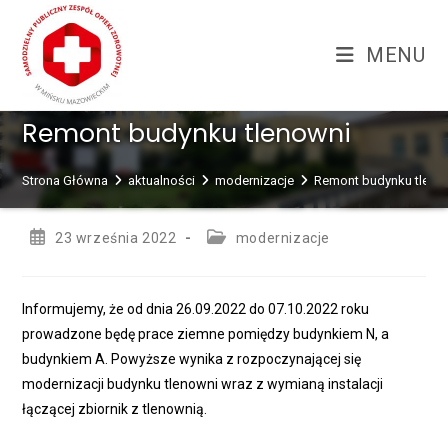
Skip
treści
to
MENU
content
Remont budynku tlenowni
Strona Główna
aktualności
modernizacje
Remont budynku tleno
Post
Post
23 września 2022
modernizacje
published:
category:
Informujemy, że od dnia 26.09.2022 do 07.10.2022 roku
prowadzone będę prace ziemne pomiędzy budynkiem N, a
budynkiem A. Powyższe wynika z rozpoczynającej się
modernizacji budynku tlenowni wraz z wymianą instalacji
łączącej zbiornik z tlenownią.