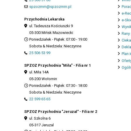
spzozmm@spzozmm.pl
Porad
e-Re
Przychodnia Lekarska
e-Ski
ul. Tadeusza Kościuszki 9
Wynik
05-300 Mińsk Mazowiecki
Rany 
Poniedziałek - Piątek: 07:00 - 19:00
Cieka
Sobota & Niedziela: Nieczynne
Dekla
25 506 53 99
Plan 
Ofert
SPZOZ Przychodnia "Miła" - Filia nr 1
Ogóln
ul. Miła 14A
05-200 Wołomin
Poniedziałek - Piątek: 07:30 - 18:00
Sobota & Niedziela: Nieczynne
22 599 65 65
SPZOZ Przychodnia "Jeruzal" - Filia nr 2
ul. Szkolna 6
05-317 Jeruzal