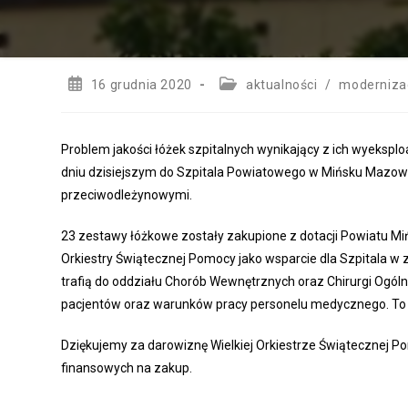
Post
Post
16 grudnia 2020
aktualności
/
moderniza
published:
category:
Problem jakości łóżek szpitalnych wynikający z ich wyeksp
dniu dzisiejszym do Szpitala Powiatowego w Mińsku Mazowi
przeciwodleżynowymi.
23 zestawy łóżkowe zostały zakupione z dotacji Powiatu Mi
Orkiestry Świątecznej Pomocy jako wsparcie dla Szpitala 
trafią do oddziału Chorób Wewnętrznych oraz Chirurgi Ogól
pacjentów oraz warunków pracy personelu medycznego. To k
Dziękujemy za darowiznę Wielkiej Orkiestrze Świątecznej 
finansowych na zakup.