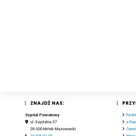
ZNAJDŹ NAS:
PRZY
Szpital Powiatowy
Punkt
ul. Szpitalna 37
e-Rej
05-300 Mińsk Mazowiecki
Cenn
25 506 51 00
Wnios