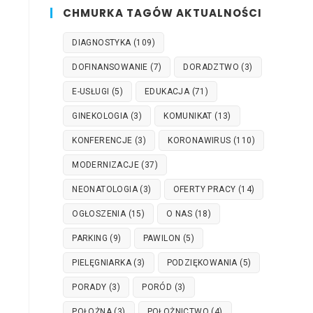
CHMURKA TAGÓW AKTUALNOŚCI
DIAGNOSTYKA
(109)
DOFINANSOWANIE
(7)
DORADZTWO
(3)
E-USŁUGI
(5)
EDUKACJA
(71)
GINEKOLOGIA
(3)
KOMUNIKAT
(13)
KONFERENCJE
(3)
KORONAWIRUS
(110)
MODERNIZACJE
(37)
NEONATOLOGIA
(3)
OFERTY PRACY
(14)
OGŁOSZENIA
(15)
O NAS
(18)
PARKING
(9)
PAWILON
(5)
PIELĘGNIARKA
(3)
PODZIĘKOWANIA
(5)
PORADY
(3)
PORÓD
(3)
POŁOŻNA
(3)
POŁOŻNICTWO
(4)