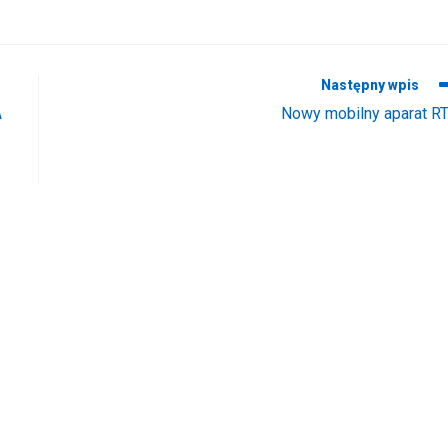
Następny wpis
A
Nowy mobilny aparat R