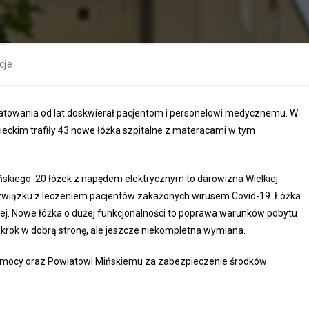
cje
loatowania od lat doskwierał pacjentom i personelowi medycznemu. W
eckim trafiły 43 nowe łóżka szpitalne z materacami w tym
ńskiego. 20 łóżek z napędem elektrycznym to darowizna Wielkiej
w związku z leczeniem pacjentów zakażonych wirusem Covid-19. Łóżka
nej. Nowe łóżka o dużej funkcjonalności to poprawa warunków pobytu
rok w dobrą stronę, ale jeszcze niekompletna wymiana.
Pomocy oraz Powiatowi Mińskiemu za zabezpieczenie środków