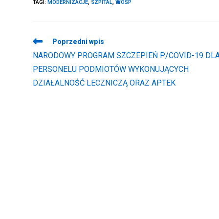
TAGI
:
MODERNIZACJE
,
SZPITAL
,
WOŚP
Read
Poprzedni wpis
more
NARODOWY PROGRAM SZCZEPIEŃ P/COVID-19 DL
articles
PERSONELU PODMIOTÓW WYKONUJĄCYCH
DZIAŁALNOŚĆ LECZNICZĄ ORAZ APTEK