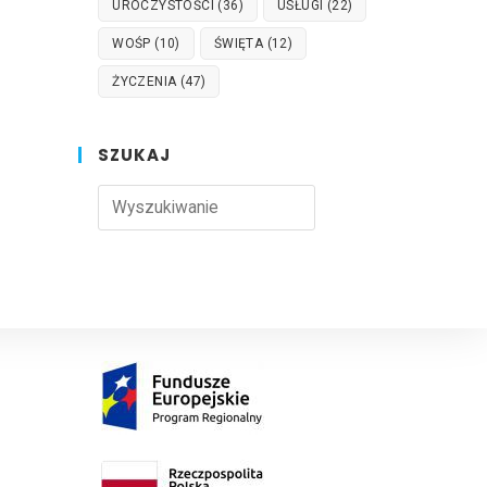
UROCZYSTOŚCI
(36)
USŁUGI
(22)
WOŚP
(10)
ŚWIĘTA
(12)
ŻYCZENIA
(47)
SZUKAJ
Press
Escape
to
close
the
search
panel.