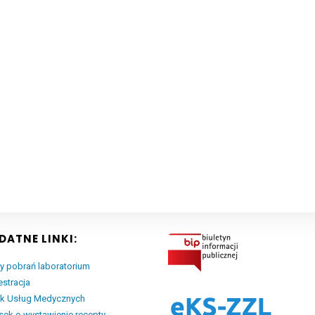
DATNE LINKI:
y pobrań laboratorium
estracja
ik Usług Medycznych
ek o wystawienie recepty