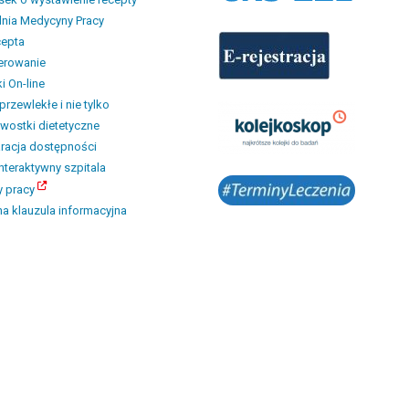
nia Medycyny Pracy
cepta
erowanie
i On-line
przewlekłe i nie tylko
wostki dietetyczne
racja dostępności
interaktywny szpitala
y pracy
a klauzula informacyjna