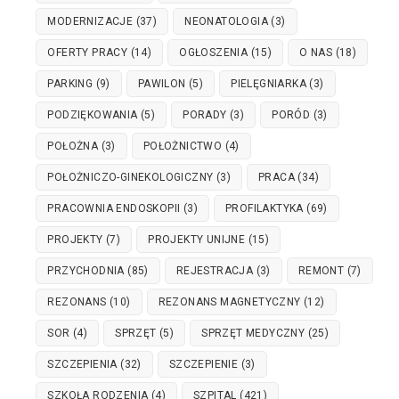
MODERNIZACJE
(37)
NEONATOLOGIA
(3)
OFERTY PRACY
(14)
OGŁOSZENIA
(15)
O NAS
(18)
PARKING
(9)
PAWILON
(5)
PIELĘGNIARKA
(3)
PODZIĘKOWANIA
(5)
PORADY
(3)
PORÓD
(3)
POŁOŻNA
(3)
POŁOŻNICTWO
(4)
POŁOŻNICZO-GINEKOLOGICZNY
(3)
PRACA
(34)
PRACOWNIA ENDOSKOPII
(3)
PROFILAKTYKA
(69)
PROJEKTY
(7)
PROJEKTY UNIJNE
(15)
PRZYCHODNIA
(85)
REJESTRACJA
(3)
REMONT
(7)
REZONANS
(10)
REZONANS MAGNETYCZNY
(12)
SOR
(4)
SPRZĘT
(5)
SPRZĘT MEDYCZNY
(25)
SZCZEPIENIA
(32)
SZCZEPIENIE
(3)
SZKOŁA RODZENIA
(4)
SZPITAL
(421)