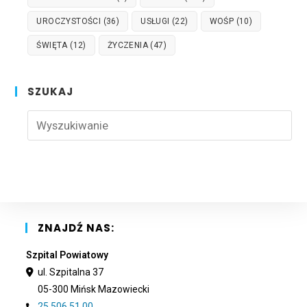
UROCZYSTOŚCI
(36)
USŁUGI
(22)
WOŚP
(10)
ŚWIĘTA
(12)
ŻYCZENIA
(47)
SZUKAJ
Pre
Esc
to
clo
the
sea
pan
ZNAJDŹ NAS:
Szpital Powiatowy
ul. Szpitalna 37
05-300 Mińsk Mazowiecki
25 506 51 00