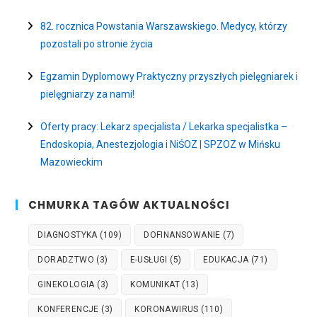
82. rocznica Powstania Warszawskiego. Medycy, którzy
pozostali po stronie życia
Egzamin Dyplomowy Praktyczny przyszłych pielęgniarek i
pielęgniarzy za nami!
Oferty pracy: Lekarz specjalista / Lekarka specjalistka –
Endoskopia, Anestezjologia i NiŚOZ | SPZOZ w Mińsku
Mazowieckim
CHMURKA TAGÓW AKTUALNOŚCI
DIAGNOSTYKA
(109)
DOFINANSOWANIE
(7)
DORADZTWO
(3)
E-USŁUGI
(5)
EDUKACJA
(71)
GINEKOLOGIA
(3)
KOMUNIKAT
(13)
KONFERENCJE
(3)
KORONAWIRUS
(110)