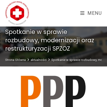
Skip
treści
to
MENU
content
Spotkanie w sprawie
rozbudowy, modernizacji oraz
restrukturyzacji SPZOZ
Strona Główna
aktualności
Spotkanie w sprawie rozbudowy, moderni